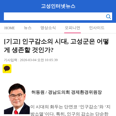
고성인터넷뉴스
뉴스
영상소식
오피니언
인사이드
HOME
알림마당
[기고] 인구감소의 시대, 고성군은 어떻
게 생존할 것인가?
기사입력 : 2026-03-04 오전 10:05:39
허동원
/
경남도의회 경제환경위원장
이 시대의 화두는 단연코
‘
인구감소
’
와
‘
지
방소멸
’
이다
.
특히
,
인구의 감소는 단순한