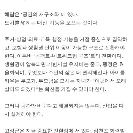
해답은
‘
공간의 재구조화
’
에 있다
.
도시를 넓히는 대신
,
기능을 모으는 것이다
.
주거
·
상업
·
의료
·
교육
·
행정 기능을 거점 중심으로 집약하
고
,
보행과 생활권 단위 이동이 가능한 구조로 전환해야
한다
.
이른바
‘
콤팩트
-
네트워크형 구조
’
로의 전환이다
.
생활권이 압축되면 기반시설 유지비는 줄고
,
행정은 효
율화되며
,
무엇보다 주민의 삶은 더 편리해진다
.
아이를
키우는 부모가
,
부모님을 모시는 자녀가
“
이곳에서 오래
살아도 되겠다
”
는 확신을 가질 수 있어야 한다
.
그러나 공간만 바꾼다고 해결되지는 않는다
.
산업을 다
시 설계해야 한다
.
고성군은 지금 중요한 전환점에 서 있다
.
삼천포 화력발