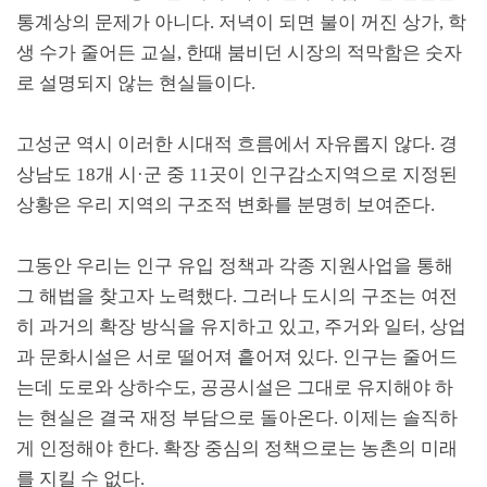
통계상의 문제가 아니다
.
저녁이 되면 불이 꺼진 상가
,
학
생 수가 줄어든 교실
,
한때 붐비던 시장의 적막함은 숫자
로 설명되지 않는 현실들이다
.
고성군 역시 이러한 시대적 흐름에서 자유롭지 않다
.
경
상남도
18
개 시
·
군 중
11
곳이 인구감소지역으로 지정된
상황은 우리 지역의 구조적 변화를 분명히 보여준다
.
그동안 우리는 인구 유입 정책과 각종 지원사업을 통해
그 해법을 찾고자 노력했다
.
그러나 도시의 구조는 여전
히 과거의 확장 방식을 유지하고 있고
,
주거와 일터
,
상업
과 문화시설은 서로 떨어져 흩어져 있다
.
인구는 줄어드
는데 도로와 상하수도
,
공공시설은 그대로 유지해야 하
는 현실은 결국 재정 부담으로 돌아온다
.
이제는 솔직하
게 인정해야 한다
.
확장 중심의 정책으로는 농촌의 미래
를 지킬 수 없다
.