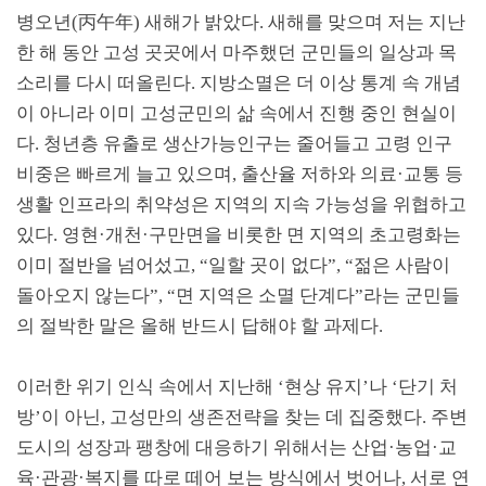
병오년
(
丙午年
)
새해가 밝았다
.
새해를 맞으며 저는 지난
한 해 동안 고성 곳곳에서 마주했던 군민들의 일상과 목
소리를 다시 떠올린다
.
지방소멸은 더 이상 통계 속 개념
이 아니라 이미 고성군민의 삶 속에서 진행 중인 현실이
다
.
청년층 유출로 생산가능인구는 줄어들고 고령 인구
비중은 빠르게 늘고 있으며
,
출산율 저하와 의료
·
교통 등
생활 인프라의 취약성은 지역의 지속 가능성을 위협하고
있다
.
영현
·
개천
·
구만면을 비롯한 면 지역의 초고령화는
이미 절반을 넘어섰고
, “
일할 곳이 없다
”, “
젊은 사람이
돌아오지 않는다
”, “
면 지역은 소멸 단계다
”
라는 군민들
의 절박한 말은 올해 반드시 답해야 할 과제다
.
이러한 위기 인식 속에서 지난해
‘
현상 유지
’
나
‘
단기 처
방
’
이 아닌
,
고성만의 생존전략을 찾는 데 집중했다
.
주변
도시의 성장과 팽창에 대응하기 위해서는 산업
·
농업
·
교
육
·
관광
·
복지를 따로 떼어 보는 방식에서 벗어나
,
서로 연