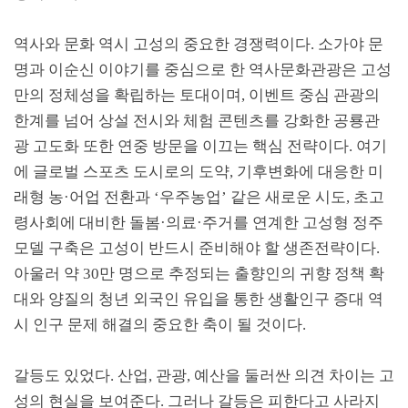
역사와 문화 역시 고성의 중요한 경쟁력이다
.
소가야 문
명과 이순신 이야기를 중심으로 한 역사문화관광은 고성
만의 정체성을 확립하는 토대이며
,
이벤트 중심 관광의
한계를 넘어 상설 전시와 체험 콘텐츠를 강화한 공룡관
광 고도화 또한 연중 방문을 이끄는 핵심 전략이다
.
여기
에 글로벌 스포츠 도시로의 도약
,
기후변화에 대응한 미
래형 농
·
어업 전환과
‘
우주농업
’
같은 새로운 시도
,
초고
령사회에 대비한 돌봄
·
의료
·
주거를 연계한 고성형 정주
모델 구축은 고성이 반드시 준비해야 할 생존전략이다
.
아울러 약
30
만 명으로 추정되는 출향인의 귀향 정책 확
대와 양질의 청년 외국인 유입을 통한 생활인구 증대 역
시 인구 문제 해결의 중요한 축이 될 것이다
.
갈등도 있었다
.
산업
,
관광
,
예산을 둘러싼 의견 차이는 고
성의 현실을 보여준다
.
그러나 갈등은 피한다고 사라지