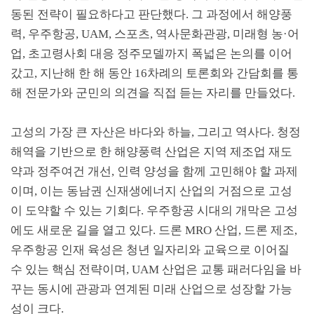
동된 전략이 필요하다고 판단했다
.
그 과정에서 해양풍
력
,
우주항공
, UAM,
스포츠
,
역사문화관광
,
미래형 농
·
어
업
,
초고령사회 대응 정주모델까지 폭넓은 논의를 이어
갔고
,
지난해 한 해 동안
16
차례의 토론회와 간담회를 통
해 전문가와 군민의 의견을 직접 듣는 자리를 만들었다
.
고성의 가장 큰 자산은 바다와 하늘
,
그리고 역사다
.
청정
해역을 기반으로 한 해양풍력 산업은 지역 제조업 재도
약과 정주여건 개선
,
인력 양성을 함께 고민해야 할 과제
이며
,
이는 동남권 신재생에너지 산업의 거점으로 고성
이 도약할 수 있는 기회다
.
우주항공 시대의 개막은 고성
에도 새로운 길을 열고 있다
.
드론
MRO
산업
,
드론 제조
,
우주항공 인재 육성은 청년 일자리와 교육으로 이어질
수 있는 핵심 전략이며
, UAM
산업은 교통 패러다임을 바
꾸는 동시에 관광과 연계된 미래 산업으로 성장할 가능
성이 크다
.