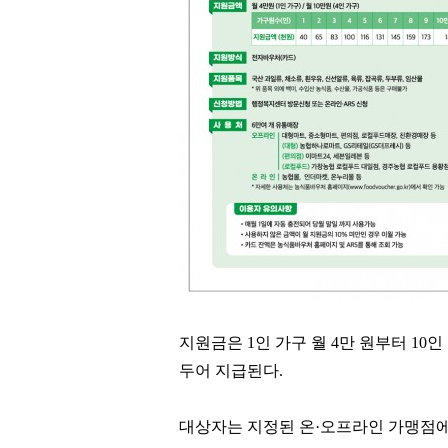
지원금은
1
인 가구 월
4
만 원부터
10
인
두어 지급된다
.
대상자는 지정된 온
·
오프라인 가맹점에