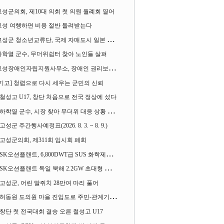
고성군의회, 제10대 의회 첫 의원 월례회 열어
고성 여행하면 비용 절반 돌려받는다
성군 청소년교류단, 국제 자매도시 일본 가사오카시 찾아
하학열 군수, 무더위쉼터 찾아 노인들 살펴
성장애인자립지원사무소, 장애인 권리보장 촉구 1인 시위 벌여
[기고] 청렴으로 다시 세우는 군민의 신뢰
철성고 U17, 창단 처음으로 전국 정상에 섰다
하학열 군수, 시장 찾아 무더위 대응 상황 살펴
고성군 주간행사예정표(2026. 8. 3. ~ 8. 9.)
고성군의회, 제311회 임시회 폐회
SK오션플랜트, 6,800DWT급 SUS 화학제품운반선 2척 수주
SK오션플랜트 독일 북해 2.2GW 초대형 해상변전소 하부구조물 수주
고성군, 어린 말쥐치 28만여 마리 풀어
허동원 도의원 마을 진입도로 주민-관계기관과 함께 간담회 열어
창단 첫 전국대회 결승 오른 철성고 U17