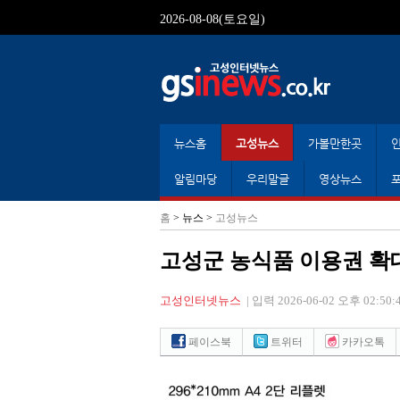
2026-08-08(토요일)
뉴스홈
고성뉴스
가볼만한곳
알림마당
우리말글
영상뉴스
홈
> 뉴스 >
고성뉴스
고성군 농식품 이용권 확
고성인터넷뉴스
|
입력 2026-06-02 오후 02:50:
페이스북
트위터
카카오톡