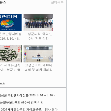
 뉴스
전체목록
군 주간행사예정
고성군의회, 국외 연
26. 8. 10. ~ 8.
수비 전액 삭감
16.)
026 세계유산축
고성군의회, 제10대
가야고분군」 행
의회 첫 의원 월례회
사 연다
열어
뉴스
성군 주간행사예정표(2026. 8. 10. ~ 8. 16.)
고성군의회, 국외 연수비 전액 삭감
「2026 세계유산축전 가야고분군」 행사 연다