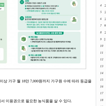
4
5
6
고
7
8
고
9
10
11
12
13
14
15
 이상 가구 월
18
만
7,000
원까지 가구원 수에 따라 등급을
16
17
18
서 이용권으로 필요한 농식품을 살 수 있다
.