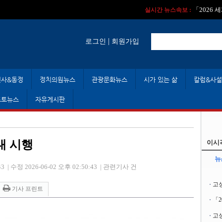
실시간 뉴스속보 :
실시간 뉴스속보 
「2026
실시간 뉴스속보 :
|
로그인
회원가입
인사&동정
정치의원뉴스
관광문화뉴스
시가 있는 삶
칼럼&사설
포토뉴스
자유게시판
대 시행
이시
뉴
43
|
수정 2026-06-02 오후 02:50:43
|
관련기사 건
고
기사 프린트
「
고성