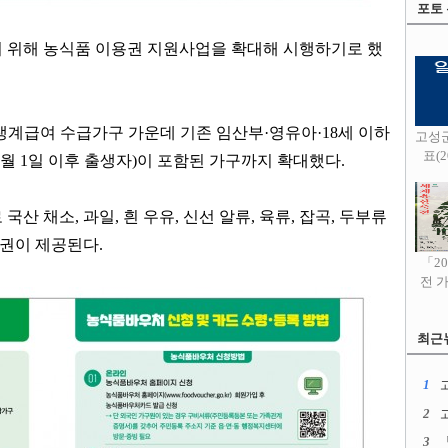
포토
 위해 농식품 이용권 지원사업을 확대해 시행하기로 했
생계급여 수급가구 가운데 기존 임산부
·
영유아
·18
세 이하
고성
표(20
월
1
일 이후 출생자
)
이 포함된 가구까지 확대했다
.
 국산 채소
,
과일
,
흰 우유
,
신선 알류
,
육류
,
잡곡
,
두부류
용권이 제공된다
.
「2
전 
최근
1
고
2
3