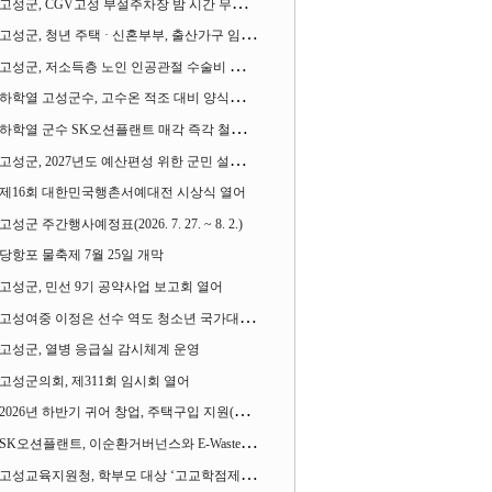
고성군, CGV고성 부설주차장 밤 시간 무료 개방한다
고성군, 청년 주택 · 신혼부부, 출산가구 임차보증금 대출이자 지원사업 시행
고성군, 저소득층 노인 인공관절 수술비 지원사업 계속 추진
하학열 고성군수, 고수온 적조 대비 양식장 현장점검
하학열 군수 SK오션플랜트 매각 즉각 철회 촉구 기자회견 열어
고성군, 2027년도 예산편성 위한 군민 설문조사 실시
제16회 대한민국행촌서예대전 시상식 열어
고성군 주간행사예정표(2026. 7. 27. ~ 8. 2.)
당항포 물축제 7월 25일 개막
고성군, 민선 9기 공약사업 보고회 열어
고성여중 이정은 선수 역도 청소년 국가대표에 뽑혀
고성군, 열병 응급실 감시체계 운영
고성군의회, 제311회 임시회 열어
2026년 하반기 귀어 창업, 주택구입 지원(융자) 사업대상자 모집
SK오션플랜트, 이순환거버넌스와 E-Waste Zero 업무협약
고성교육지원청, 학부모 대상 ‘고교학점제와 대입제도 설명회’ 열어