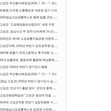
고성군 주간행사예정표(2026. 7. 20. ~ 7. 26.)
허동원 도의원 소통행보로 새로운 임기 시작
2026경남고성공룡엑스포 함께 일할 군민 모집
고성군 ‘고성해양일반산업단지’ 새로 지정
고성군, 점심시간 주·정차 단속유예 3시간으로 확대
2026년도 제1회 고성공룡지질공원 자문위원회 열어
고성군의회, 2026년 하반기 승진공무원 임용장 수여
제63회 청룡기 전국고등학교 축구대회 고성서 열린다
SK오션플랜트, 협동로봇 활용해 해상풍력 생산 혁신 속도 낸다
고성군 2026년 하반기 정기인사 발령
고성군 주간행사예정표(2026. 7. 13. ~ 7. 19.)
[경남 고성군] 2026년 하반기 정기인사 승진심사 결과
고성군, 민선 9기 출범 맞아 ‘군민과 함께하는 대전환 소통간담회’ 열어
고성군평생학습관 “고성군-경상대 연결 평생교육” 운영
제10대 고성군의회 전반기 상임위원회 구성 완료
2026경남고성공룡엑스포 입장권 사전예매 시작