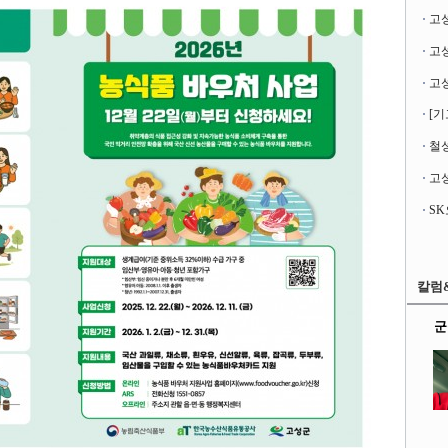
고
[기
철성
고성
칼럼
군