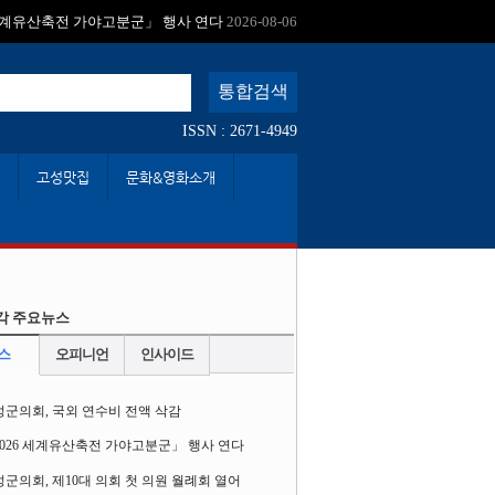
:
 세계유산축전 가야고분군」 행사 연다
2026-08-06
ISSN : 2671-4949
고성맛집
문화&영화소개
각 주요뉴스
스
오피니언
인사이드
성군의회, 국외 연수비 전액 삭감
2026 세계유산축전 가야고분군」 행사 연다
군의회, 제10대 의회 첫 의원 월례회 열어