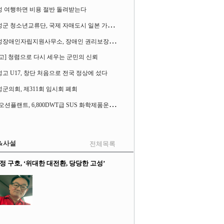
성 여행하면 비용 절반 돌려받는다
고
성군 청소년교류단, 국제 자매도시 일본 가사오카시 찾아
고
성장애인자립지원사무소, 장애인 권리보장 촉구 1인 시위 벌여
고] 청렴으로 다시 세우는 군민의 신뢰
고 U17, 창단 처음으로 전국 정상에 섰다
군의회, 제311회 임시회 폐회
S
K오션플랜트, 6,800DWT급 SUS 화학제품운반선 2척 수주
&사설
전체목록
정 구호, ‘위대한 대전환, 당당한 고성’