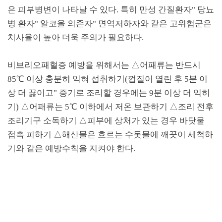
은 피부병변이 나타날 수 있다
.
특히 만성 간질환자
"
당뇨
병 환자
"
알코올 의존자
"
면역저하자와 같은 고위험군은
치사율이 높아 더욱 주의가 필요하다
.
비브리오패혈증 예방을 위해서는
△
어패류는 반드시
85
℃
이상 충분히 익혀 섭취하기
(
껍질이 열린 후
5
분 이
상 더 끓이고
"
증기로 조리할 경우에는
9
분 이상 더 익히
기
)
△
어패류는
5
℃
이하에서 저온 보관하기
△
조리 전후
조리기구 소독하기
△
피부에 상처가 있는 경우 바닷물
접촉 피하기
△
해산물은 흐르는 수돗물에 깨끗이 세척하
기와 같은 예방수칙을 지켜야 한다
.