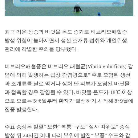
최근 기온 상승과 바닷물 온도 증가로 비브리오패혈증
발생 위험이 높아지면서 생선 조개류 섭취와 개인위생
관리에 각별한 주의를 당부했다
.
비브리오패혈증은 비브리오 패혈균
(Vibrio vulnificus)
감
염에 의해 발생하는 급성 감염병으로
"
주로 오염된 생선
과 조개류를 날로 먹거나 상처 난 피부가 오염된 바닷물
과 접촉할 경우 감염될 수 있다
.
바닷물 온도가
18
℃
이상
으로 오르는
5~6
월부터 환자가 발생하기 시작해
8~9
월에
집중 발생한다
.
주요 증상은 발열
"
오한
"
복통
"
구토
"
설사 따위로
"
증상
발생 뒤
24
시간 이내 다리 부위에 발진
"
부종
"
수포와 같