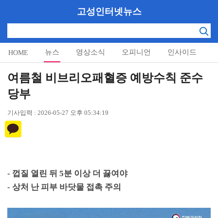
고성인터넷뉴스
뉴스
영상소식
오피니언
인사이드
HOME
알림마당
여름철 비브리오패혈증 예방수칙 준수
당부
기사입력 : 2026-05-27 오후 05:34:19
-
껍질 열린 뒤
5
분 이상 더 끓여야
-
상처 난 피부 바닷물 접촉 주의