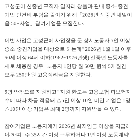
고성군이 신중년 구직자 일자리 창출과 관내 중소
·
중견
기업 인건비 부담을 줄이기 위해
「
2026
년 신중년 내일이
음
50+
사업
」
참여기업을 모집한다
.
이번 사업은 고성군에 사업장을 둔 상시노동자
5
인 이상
중소
·
중견기업을 대상으로 하는데
" 2026
년
1
월
1
일 이후
50
세 이상
64
세 이하
(1962~1976
년생
)
신중년 노동자를
새로 채용한 경우
"
노동자
1
인당 월
50
만 원씩
5
개월간
모두
250
만 원 고용장려금을 지원한다
.
5
명 안팎으로 지원하고
"
지원 한도는 고용보험 피보험자
수에 따라 차등 적용돼
△
5
인 이상
10
인 미만 기업은
1
명
△
10
인 이상 기업은 최대
2
명까지 지원받을 수 있다
.
참여기업은 노동자에게
2026
년 최저임금 이상을 지급해
야 하며
"
주
35
시간 이상 근무하거나
1
년 이상 노동계약