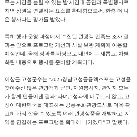
무는 시간을 늘릴 수 있는 밤 시간대 공연과 특별행사로
지역 상권을 연결하는 요소를 확대함으로써
,
한층 더 나
은 행사라는 평가를 받았다
.
특히 행사 운영 과정에서 수집된 관광객 만족도 조사 결
과는 앞으로 프로그램 개선과 시설 보완 계획에 이용할
예정인데
,
올해 성과를 바탕으로 내년에는 새롭고
,
차별
화된 내용으로 행사를 준비할 계획이다
.
이상근 고성군수는
“2025
경남고성공룡엑스포는 고성을
찾아주신 많은 관광객과 군민
,
자원봉사자
,
관계자 모두
가 함께 만들어낸 결과
”
라며
, “
성과에 머무르지 않고
,
고
성이 대한민국을 대표하는 공룡문화관광도시로 더욱 확
고히 자리 잡을 수 있도록 여러 관광상품을 개발하고
,
지
역을 연결하는 프로그램을 확대해 나가겠다
”
고 말했다
.