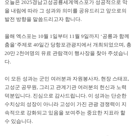
오늘은
2025
경남고성공룡세계엑스포가 성공적으로 막
을 내림에 따라 그 성과와 의미를 공유드리고 앞으로의
발전 방향을 말씀드리고자 합니다
.
올해 엑스포는
10
월
1
일부터
11
월
9
일까지
‘
공룡과 함께
춤을
’
주제로
40
일간 당항포관광지에서 개최되었으며
,
총
20
만
2
천여명의 유료 관람객이 행사장을 찾아 주셨습니
다
.
이 모든 성과는 군민 여러분과 자원봉사자
,
현장 스태프
,
고성군 공무원
,
그리고 관계기관 여러분의 헌신과 노력
덕분입니다
.
진심으로 감사드립니다
.
이 성과는 단순한
수치상의 성장이 아니라 고성이 가진 관광 경쟁력이 지
속적으로 강화되고 있음을 보여주는 중요한 지표라 할
수 있습니다
.