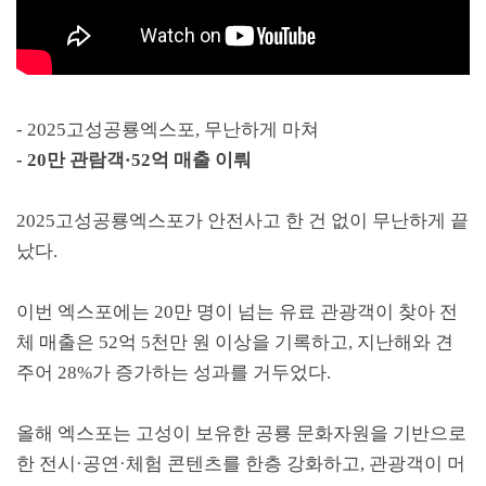
- 2025
고성공룡엑스포
,
무난하게 마쳐
- 20
만 관람객
·52
억 매출 이뤄
2025
고성공룡엑스포가 안전사고 한 건 없이 무난하게 끝
났다
.
이번 엑스포에는
20
만 명이 넘는 유료 관광객이 찾아 전
체 매출은
52
억
5
천만 원 이상을 기록하고
,
지난해와 견
주어
28%
가 증가하는 성과를 거두었다
.
올해 엑스포는 고성이 보유한 공룡 문화자원을 기반으로
한 전시
·
공연
·
체험 콘텐츠를 한층 강화하고
,
관광객이 머