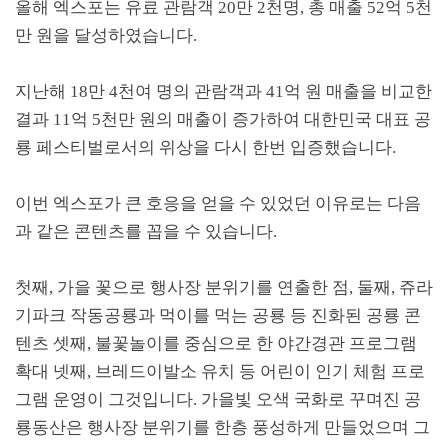
올해 엑스포는 유료 관람객
20
만
2
천명
,
총 매출
52
억
5
천
만 원을 달성하였습니다
.
지난해
18
만
4
천여 명의 관람객과
41
억 원 매출을 비교한
결과
11
억
5
천만 원의 매출이 증가하여 대한민국 대표 공
룡 페스티벌로서의 위상을 다시 한번 입증했습니다
.
이번 엑스포가 큰 호응을 얻을 수 있었던 이유로는 다음
과 같은 콘텐츠를 꼽을 수 있습니다
.
첫째
,
가을 꽃으로 행사장 분위기를 연출한 점
,
둘째
,
쥬라
기파크 작동공룡과 먹이를 먹는 공룡 등 진화된 공룡 콘
텐츠 셋째
,
불꽃놀이를 중심으로 한 야간경관 프로그램
확대 넷째
,
브레드이발소 유치 등 어린이 인기 체험 프로
그램 운영이 그것입니다
.
가을빛 오색 국화로 꾸며진 공
룡동산은 행사장 분위기를 한층 풍성하게 만들었으며 그