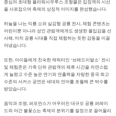
중심의 초대형 플라워사우루스 조형물은 입장객의 시선
을 사로잡으며 축제의 상징적 이미지를 완성했습니다
.
하늘을 나는 익룡 쇼와 실감형 공룡 전시
,
체험 콘텐츠는
어린이뿐 아니라 성인 관람객에게도 생생한 몰입감을 선
사해
,
마치 공룡 시대를 직접 체험하는 듯한 감동을 이끌
어냈습니다
.
또한
,
아이들에게 친숙한 캐릭터인
‘
브레드이발소
’
전시
및 체험존은 가족 단위 관람객의 체류 시간을 자연스럽
게 늘렸고 수준 높은 연기와 연출력을 자랑한 중국 최고
수준의 서커스 공연은 세대와 언어를 초월해 큰 박수를
받았습니다
.
음악과 조명
,
퍼포먼스가 어우러진 대규모 공룡 퍼레이
드와 야간 불꽃쇼는 축제의 분위기를 절정으로 끌어올리