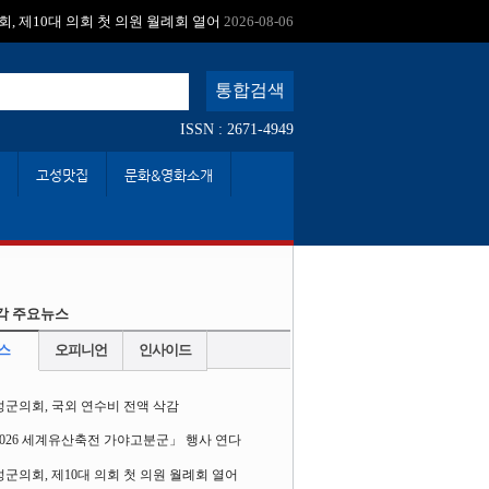
:
, 제10대 의회 첫 의원 월례회 열어
2026-08-06
ISSN : 2671-4949
고성맛집
문화&영화소개
각 주요뉴스
스
오피니언
인사이드
성군의회, 국외 연수비 전액 삭감
2026 세계유산축전 가야고분군」 행사 연다
군의회, 제10대 의회 첫 의원 월례회 열어