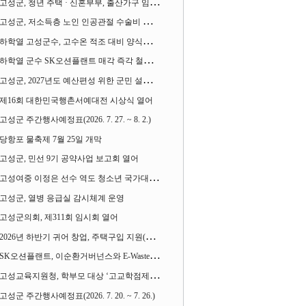
고성군, 청년 주택 · 신혼부부, 출산가구 임차보증금 대출이자 지원사업 시행
고성군, 저소득층 노인 인공관절 수술비 지원사업 계속 추진
하학열 고성군수, 고수온 적조 대비 양식장 현장점검
하학열 군수 SK오션플랜트 매각 즉각 철회 촉구 기자회견 열어
고성군, 2027년도 예산편성 위한 군민 설문조사 실시
제16회 대한민국행촌서예대전 시상식 열어
고성군 주간행사예정표(2026. 7. 27. ~ 8. 2.)
당항포 물축제 7월 25일 개막
고성군, 민선 9기 공약사업 보고회 열어
고성여중 이정은 선수 역도 청소년 국가대표에 뽑혀
고성군, 열병 응급실 감시체계 운영
고성군의회, 제311회 임시회 열어
2026년 하반기 귀어 창업, 주택구입 지원(융자) 사업대상자 모집
SK오션플랜트, 이순환거버넌스와 E-Waste Zero 업무협약
고성교육지원청, 학부모 대상 ‘고교학점제와 대입제도 설명회’ 열어
고성군 주간행사예정표(2026. 7. 20. ~ 7. 26.)