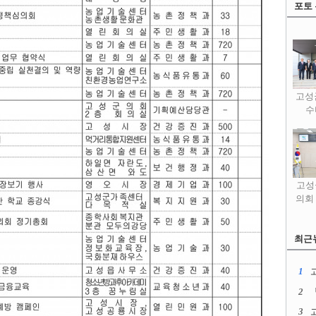
포토
고성
수
고성
의회
최근
1
2
3