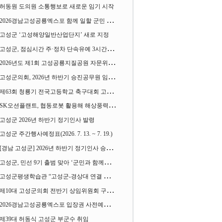
허동원 도의원 소통행보로 새로운 임기 시작
2026경남고성공룡엑스포 함께 일할 군민 모집
고성군 ‘고성해양일반산업단지’ 새로 지정
고성군, 점심시간 주·정차 단속유예 3시간으로 확대
2026년도 제1회 고성공룡지질공원 자문위원회 열어
고성군의회, 2026년 하반기 승진공무원 임용장 수여
제63회 청룡기 전국고등학교 축구대회 고성서 열린다
SK오션플랜트, 협동로봇 활용해 해상풍력 생산 혁신 속도 낸다
고성군 2026년 하반기 정기인사 발령
고성군 주간행사예정표(2026. 7. 13. ~ 7. 19.)
[경남 고성군] 2026년 하반기 정기인사 승진심사 결과
고성군, 민선 9기 출범 맞아 ‘군민과 함께하는 대전환 소통간담회’ 열어
고성군평생학습관 “고성군-경상대 연결 평생교육” 운영
제10대 고성군의회 전반기 상임위원회 구성 완료
2026경남고성공룡엑스포 입장권 사전예매 시작
제39대 허동식 고성군 부군수 취임