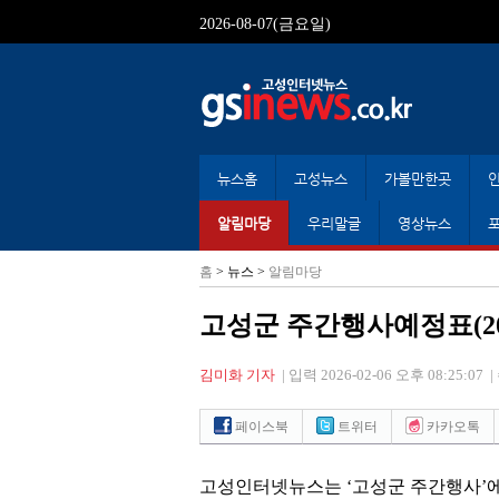
2026-08-07(금요일)
뉴스홈
고성뉴스
가볼만한곳
알림마당
우리말글
영상뉴스
홈
> 뉴스 >
알림마당
고성군 주간행사예정표(2026. 2.
김미화 기자
|
입력 2026-02-06 오후 08:25:07
|
페이스북
트위터
카카오톡
고성인터넷뉴스는
‘
고성군 주간행사
’