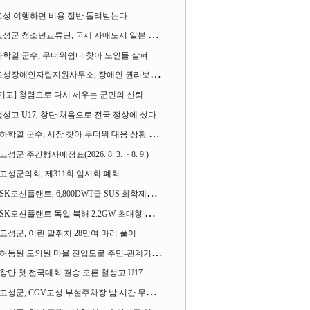
고성 여행하면 비용 절반 돌려받는다
성군 청소년교류단, 국제 자매도시 일본 가사오카시 찾아
하학열 군수, 무더위쉼터 찾아 노인들 살펴
성장애인자립지원사무소, 장애인 권리보장 촉구 1인 시위 벌여
[기고] 청렴으로 다시 세우는 군민의 신뢰
철성고 U17, 창단 처음으로 전국 정상에 섰다
하학열 군수, 시장 찾아 무더위 대응 상황 살펴
고성군 주간행사예정표(2026. 8. 3. ~ 8. 9.)
고성군의회, 제311회 임시회 폐회
SK오션플랜트, 6,800DWT급 SUS 화학제품운반선 2척 수주
SK오션플랜트 독일 북해 2.2GW 초대형 해상변전소 하부구조물 수주
고성군, 어린 말쥐치 28만여 마리 풀어
허동원 도의원 마을 진입도로 주민-관계기관과 함께 간담회 열어
창단 첫 전국대회 결승 오른 철성고 U17
고성군, CGV고성 부설주차장 밤 시간 무료 개방한다