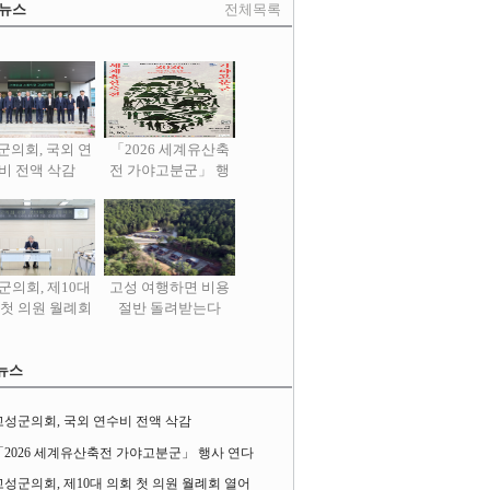
 뉴스
전체목록
군의회, 국외 연
「2026 세계유산축
비 전액 삭감
전 가야고분군」 행
사 연다
군의회, 제10대
고성 여행하면 비용
 첫 의원 월례회
절반 돌려받는다
열어
뉴스
고성군의회, 국외 연수비 전액 삭감
「2026 세계유산축전 가야고분군」 행사 연다
고성군의회, 제10대 의회 첫 의원 월례회 열어