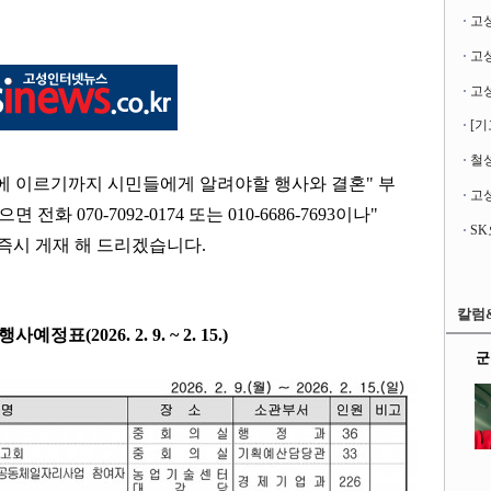
고
[기
철성
에 이르기까지 시민들에게 알려야할 행사와 결혼
"
부
고성
있으면 전화
070-7092-0174
또는
010-6686-7693
이나
"
 즉시 게재 해 드리겠습니다
.
칼럼
정표(2026. 2. 9. ~ 2. 15.)
군