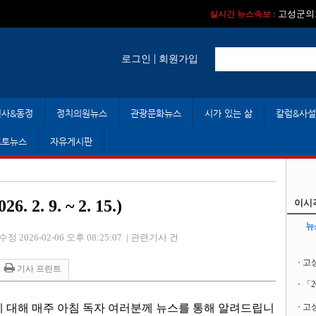
실시간 뉴스속보 :
실시간 뉴스속보 
고성군의회
실시간 뉴스속보 :
|
로그인
회원가입
인사&동정
정치의원뉴스
관광문화뉴스
시가 있는 삶
칼럼&사설
포토뉴스
자유게시판
 9. ~ 2. 15.)
이시
뉴
수정 2026-02-06 오후 08:25:07
|
관련기사 건
고
기사 프린트
「
에 대해 매주 아침 독자 여러분께 뉴스를 통해 알려드립니
고성