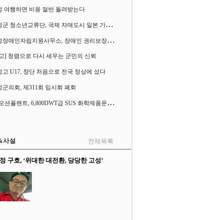
성 여행하면 비용 절반 돌려받는다
고
성군 청소년교류단, 국제 자매도시 일본 가사오카시 찾아
고
성장애인자립지원사무소, 장애인 권리보장 촉구 1인 시위 벌여
고] 청렴으로 다시 세우는 군민의 신뢰
고 U17, 창단 처음으로 전국 정상에 섰다
군의회, 제311회 임시회 폐회
S
K오션플랜트, 6,800DWT급 SUS 화학제품운반선 2척 수주
&사설
전체목록
정 구호, ‘위대한 대전환, 당당한 고성’