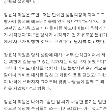
상황을 설명했다
.
장윤석 의원은 또한
“
저는 민화협 상임의장의 자격으로
행사에 참석해 헤드테이블에 앉게 됐다
"
며
"
오전
7
시
40-
50
분경 조식용 스프가 나올 때쯤 헤드테이블이 웅성거리
기 시작했다
”
며
“
본 행사가 시작되기 전 자유로운 분위기
에서 사고가 발행한 것으로 보인다
”
고 당시를 회고했다
.
장윤석 의원은 당시 상황에 대해
“
너무 순식간이어서 저
는 괴한이 칼을 들고 있는 것까지는 직접 보지 못했으며
"
괴한이 리퍼트 대사를 덮쳐서 나도 놀랐지만 순간적으로
일어나 리퍼트 대사를 덮친 그 괴한의 등을 덮쳤고
"
괴한
이 바닥에 쓰러지자 그때부터 몇몇 사람들이 함께 그 괴
한을 제압했다
”
고 밝혔다
.
장윤석 의원은 나아가
“
범인 김 씨가 사용한 흉기는 일반
적으로 식당에 손님들이 쓰는 나이프
(
칼
)
는 아니었고
"
손