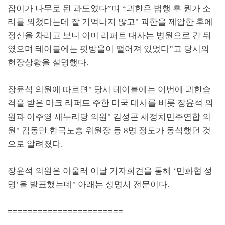
잡이가 나무로 된 과도였다
”
며
“
괴한은 범행 후 뭔가 소
리를 외쳤다는데 잘 기억나지 않고
"
괴한을 제압한 후에
정신을 차리고 보니 이미 리퍼트 대사는 병원으로 간 뒤
였으며 테이블에는 핏방울이 떨어져 있었다
”
고 당시의
현장상황을 설명했다
.
장윤석 의원에 따르면
"
당시 테이블에는 이번에 괴한습
격을 받은 마크 리퍼트 주한 미국 대사를 비롯 장윤석 의
원과 이주영 새누리당 의원
"
김성곤 새정치민주연합 의
원
"
김동만 한국노총 위원장 등
8
명 정도가 동석했던 것
으로 알려졌다
.
장윤석 의원은 아울러 이날 기자회견을 통해
‘
민화협 성
명
’
을 발표했는데
"
아래는 성명서 전문이다
.
=======================