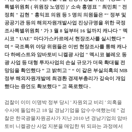
특별위원회
(
위원장 노영민
)’
소속 홍영표
"
최민희
"
전
정희
"
김현
"
홍익표 의원 등
5
명의 의원들은
“‘
정부 및
공공기관 등의 해외자원개발사업 진상규명을 위한 국정
조사특별위원회
’
가
3
월
8
일부터
16
일까지 캐나다
"
멕
시코
" UAE"
마다가스카르에서 현장조사를 실시했다
”
며
“
국조특위 야당 위원들은 이번 현장조사를 통해 캐나
다 하베스트와 암바토비 니켈광 사업
"
멕시코 볼레오 동
광 사업 등 대형 투자사업의 손실 규모가 더욱 확대될 전
망임을 확인했다
”
고 밝히고
" “
이 같은 부실의혹의
MB
정부 해외자원개발에 최경환 경제부총리가 깊숙이 개입
했다는 증언도 확보했다
”
고 폭로했다
.
검찰이 이미 이명박 정부 당시
'
자원외교 비리
'
의혹을
수사에 돌입하고
18
일 경남기업을 압수수색했는데
"
검
찰은 한국광물자원공사가 지난
2010
년 경남기업의 암바
토비 니켈광산 사업 지분을 매입한 뒤 되파는 과정에서