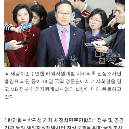
▲
새정치민주연합 해외자원개발 비리의혹 진상조사단
홍영표 의원 등이
18
일 국회 정론관에서 기자회견을 열
고
MB
정부 해외자원개발사업의 실상에 대해 폭로하고
있다
.
[
한인협
=
박귀성 기자
새정치민주연합의
‘
정부 및 공공
기관 등의 해외자원개발사업 진상규명을 위한 국정조사