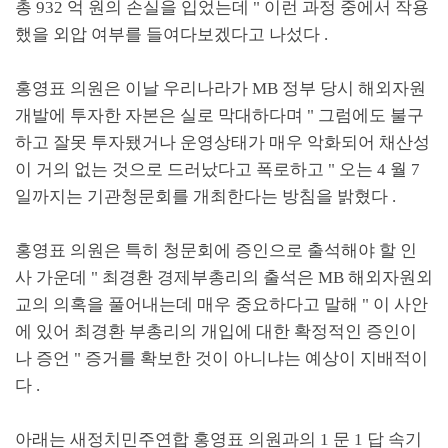
총
932
억 원의 손실을 입었는데
"
이런 과정 중에서 작용
했을 외압 여부를 들여다보겠다고 나섰다
.
홍영표 의원은 이날 우리나라가
MB
정부 당시 해외자원
개발에 투자한 자본은 실로 막대하다며
"
그럼에도 불구
하고 잘못 투자됐거나 운영상태가 매우 악화되어 채산성
이 거의 없는 것으로 드러났다고 폭로하고
"
오는
4
월
7
일까지는 기관청문회를 개최한다는 방침을 밝혔다
.
홍영표 의원은 특히 청문회에 증인으로 출석해야 할 인
사 가운데
"
최경환 경제부총리의 출석은
MB
해외자원외
교의 의혹을 풀어내는데 매우 중요하다고 말해
"
이 사안
에 있어 최경환 부총리의 개입에 대한 확정적인 증인이
나 증언
"
증거를 확보한 것이 아니냐는 예상이 지배적이
다
.
아래는 새정치민주연합 홍영표 의원과의
1
문
1
답 속기