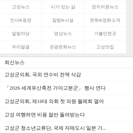
고성뉴스
시가 있는 삶
정치의원뉴스
인사&동정
칼럼&사설
문화&영화소개
알림마당
영상뉴스
가볼만한곳
우리말글
관광문화뉴스
고성맛집
최신뉴스
고성군의회, 국외 연수비 전액 삭감
「2026 세계유산축전 가야고분군」 행사 연다
고성군의회, 제10대 의회 첫 의원 월례회 열어
고성 여행하면 비용 절반 돌려받는다
고성군 청소년교류단, 국제 자매도시 일본 가...