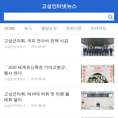
고성인터넷뉴스
뉴스
영상소식
오피니언
인사이드
HOME
알림마당
고성군의회, 국외 연수비 전액 삭감
고성인터넷뉴스
|
2026-08-06
「2026 세계유산축전 가야고분군」
행사 연다
고성인터넷뉴스
|
2026-08-06
고성군의회, 제10대 의회 첫 의원 월
례회 열어
고성인터넷뉴스
|
2026-08-06