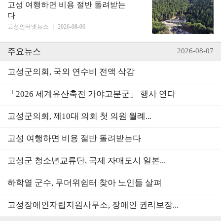
고성 여행하면 비용 절반 돌려받는
다
고성인터넷뉴스
|
2026-08-06
주요뉴스
2026-08-07
고성군의회, 국외 연수비 전액 삭감
「2026 세계유산축전 가야고분군」 행사 연다
고성군의회, 제10대 의회 첫 의원 월례...
고성 여행하면 비용 절반 돌려받는다
고성군 청소년교류단, 국제 자매도시 일본...
하학열 군수, 무더위쉼터 찾아 노인들 살펴
고성장애인자립지원사무소, 장애인 권리보장...