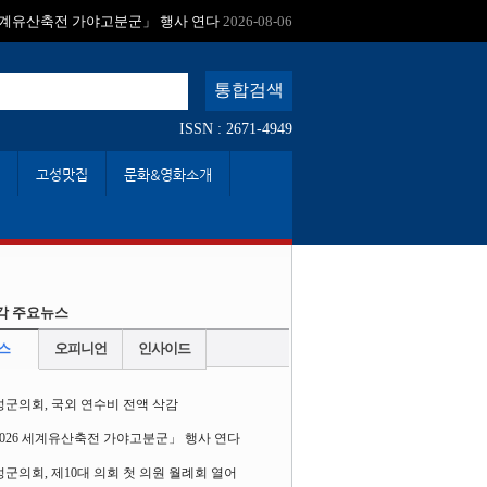
:
 세계유산축전 가야고분군」 행사 연다
2026-08-06
ISSN : 2671-4949
고성맛집
문화&영화소개
각 주요뉴스
스
오피니언
인사이드
성군의회, 국외 연수비 전액 삭감
2026 세계유산축전 가야고분군」 행사 연다
군의회, 제10대 의회 첫 의원 월례회 열어