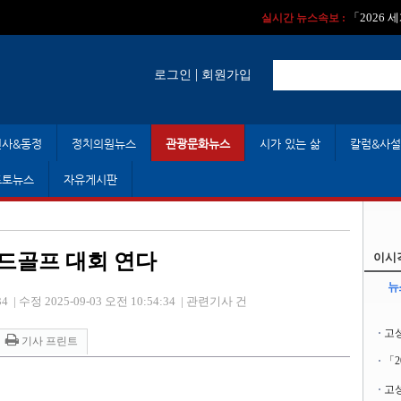
실시간 뉴스속보 :
실시간 뉴스속보 
「2026
실시간 뉴스속보 :
|
로그인
회원가입
인사&동정
정치의원뉴스
관광문화뉴스
시가 있는 삶
칼럼&사설
포토뉴스
자유게시판
드골프 대회 연다
이시
뉴
34
|
수정 2025-09-03 오전 10:54:34
|
관련기사 건
고
기사 프린트
「
고성