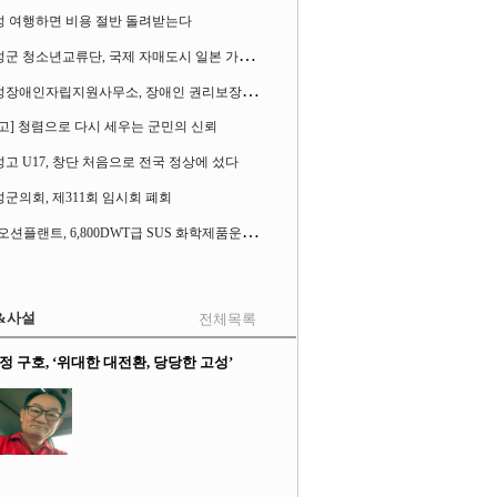
성 여행하면 비용 절반 돌려받는다
고
성군 청소년교류단, 국제 자매도시 일본 가사오카시 찾아
고
성장애인자립지원사무소, 장애인 권리보장 촉구 1인 시위 벌여
고] 청렴으로 다시 세우는 군민의 신뢰
고 U17, 창단 처음으로 전국 정상에 섰다
군의회, 제311회 임시회 폐회
S
K오션플랜트, 6,800DWT급 SUS 화학제품운반선 2척 수주
&사설
전체목록
정 구호, ‘위대한 대전환, 당당한 고성’