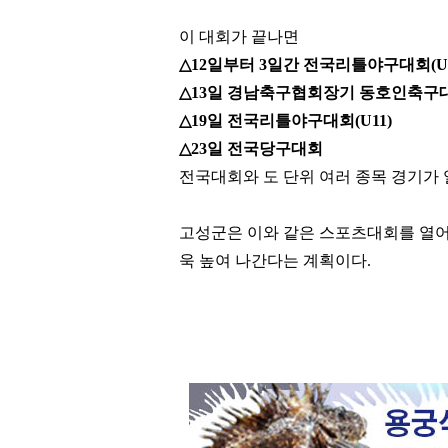
이 대회가 끝나면
△
12
일부터
3
일간 전국리틀야구대회
(U
△
13
일 경남축구협회장기 동호인축구
△
19
일 전국리틀야구대회
(U11)
△
23
일 전국당구대회
전국대회와 도 단위 여러 종목 경기가
고성군은 이와 같은 스포츠대회를 열
욱 높여 나간다는 계획이다
.