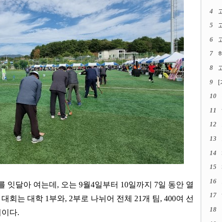
4
5
6
고
7
8
고
9
10
11
12
13
14
15
16
를 잇달아 여는데
,
오는
9
월
4
일부터
10
일까지
7
일 동안 열
17
 대회는 대학
1
부와
, 2
부로 나뉘어 전체
21
개 팀
, 400
여 선
18
회이다
.