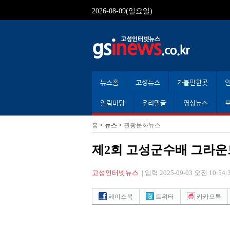
2026-08-09(일요일)
뉴스홈
고성뉴스
가볼만한곳
알림마당
우리말글
영상뉴스
홈
> 뉴스 >
관광문화뉴스
제2회 고성군수배 그라운
고성인터넷뉴스
|
입력 2025-09-03 오전 10:54:
페이스북
트위터
카카오톡