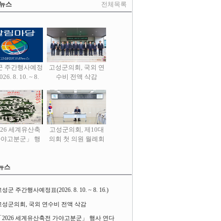
 뉴스
전체목록
군 주간행사예정
고성군의회, 국외 연
26. 8. 10. ~ 8.
수비 전액 삭감
16.)
026 세계유산축
고성군의회, 제10대
가야고분군」 행
의회 첫 의원 월례회
사 연다
열어
뉴스
성군 주간행사예정표(2026. 8. 10. ~ 8. 16.)
고성군의회, 국외 연수비 전액 삭감
「2026 세계유산축전 가야고분군」 행사 연다