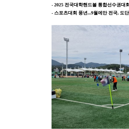
- 2025
전국대학핸드볼 통합선수권대회
-
스포츠대회 풍년
...9
월에만 전국
,
도