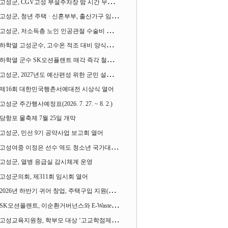
고성군, CGV고성 부설주차장 밤 시간 무료 개방한다
고성군, 청년 주택 · 신혼부부, 출산가구 임차보증금 대출이자 지원사업 시행
고성군, 저소득층 노인 인공관절 수술비 지원사업 계속 추진
하학열 고성군수, 고수온 적조 대비 양식장 현장점검
하학열 군수 SK오션플랜트 매각 즉각 철회 촉구 기자회견 열어
고성군, 2027년도 예산편성 위한 군민 설문조사 실시
제16회 대한민국행촌서예대전 시상식 열어
고성군 주간행사예정표(2026. 7. 27. ~ 8. 2.)
당항포 물축제 7월 25일 개막
고성군, 민선 9기 공약사업 보고회 열어
고성여중 이정은 선수 역도 청소년 국가대표에 뽑혀
고성군, 열병 응급실 감시체계 운영
고성군의회, 제311회 임시회 열어
2026년 하반기 귀어 창업, 주택구입 지원(융자) 사업대상자 모집
SK오션플랜트, 이순환거버넌스와 E-Waste Zero 업무협약
고성교육지원청, 학부모 대상 ‘고교학점제와 대입제도 설명회’ 열어