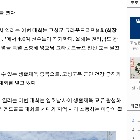
포토
를 연다
.
서 열리는 이번 대회는 고성군 그라운드골프협회
(
회장
시
‧
군에서
400
여 선수들이 참가한다
.
올해는 전라남도 광
고성
 명을 특별 초청해 영호남 그라운드골프 친선 교류 물꼬
표(20
 수 있는 생활체육 종목으로
,
고성군은 군민 건강 증진과
대회를 열고 있다
.
「2
전 
 열리는 이번 대회는 영호남 사이 생활체육 교류 활성화
최근
그라운드골프 대회로 세대와 지역 사이 소통하는 마당이 될
1
고
2
3