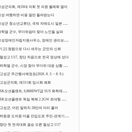
고성군의회, 제10대 의회 첫 의원 월례회 열어
고성 여행하면 비용 절반 돌려받는다
성군 청소년교류단, 국제 자매도시 일본 가사오카시 찾아
하학열 군수, 무더위쉼터 찾아 노인들 살펴
성장애인자립지원사무소, 장애인 권리보장 촉구 1인 시위 벌여
[기고] 청렴으로 다시 세우는 군민의 신뢰
철성고 U17, 창단 처음으로 전국 정상에 섰다
하학열 군수, 시장 찾아 무더위 대응 상황 살펴
고성군 주간행사예정표(2026. 8. 3. ~ 8. 9.)
고성군의회, 제311회 임시회 폐회
SK오션플랜트, 6,800DWT급 SUS 화학제품운반선 2척 수주
SK오션플랜트 독일 북해 2.2GW 초대형 해상변전소 하부구조물 수주
고성군, 어린 말쥐치 28만여 마리 풀어
허동원 도의원 마을 진입도로 주민-관계기관과 함께 간담회 열어
창단 첫 전국대회 결승 오른 철성고 U17