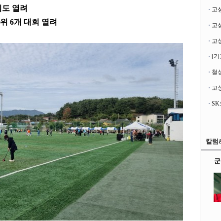
도 열려
고
단위
6
개 대회 열려
[기
철성
고성
칼럼
군