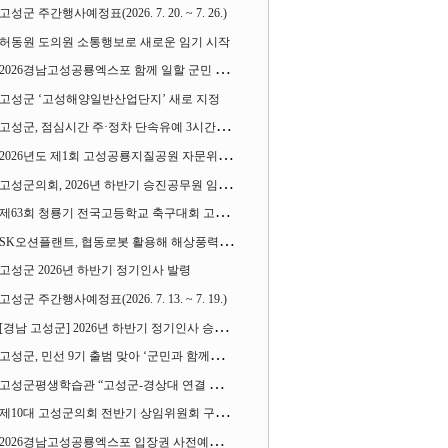
고성군 주간행사예정표(2026. 7. 20. ~ 7. 26.)
허동원 도의원 소통행보로 새로운 임기 시작
2026경남고성공룡엑스포 함께 일할 군민 모집
고성군 ‘고성해양일반산업단지’ 새로 지정
고성군, 점심시간 주·정차 단속유예 3시간으로 확대
2026년도 제1회 고성공룡지질공원 자문위원회 열어
고성군의회, 2026년 하반기 승진공무원 임용장 수여
제63회 청룡기 전국고등학교 축구대회 고성서 열린다
SK오션플랜트, 협동로봇 활용해 해상풍력 생산 혁신 속도 낸다
고성군 2026년 하반기 정기인사 발령
고성군 주간행사예정표(2026. 7. 13. ~ 7. 19.)
[경남 고성군] 2026년 하반기 정기인사 승진심사 결과
고성군, 민선 9기 출범 맞아 ‘군민과 함께하는 대전환 소통간담회’ 열어
고성군평생학습관 “고성군-경상대 연결 평생교육” 운영
제10대 고성군의회 전반기 상임위원회 구성 완료
2026경남고성공룡엑스포 입장권 사전예매 시작