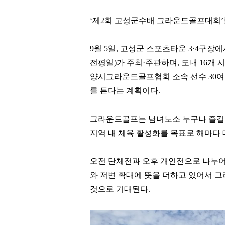
‘
제
2
회 고성군수배 그라운드골프대회
’
9
월
5
일
,
고성군 스포츠타운
3·4
구장에
전평일
)
가 주최
·
주관하며
,
도내
16
개 
양시그라운드골프협회 소속 선수
30
여
를 튼다는 계획이다
.
그라운드골프는 남녀노소 누구나 즐길
지역 내 체육 활성화를 목표로 해마다 
오전 단체전과 오후 개인전으로 나누어
와 저변 확대에 뜻을 더하고 있어서 
것으로 기대된다
.