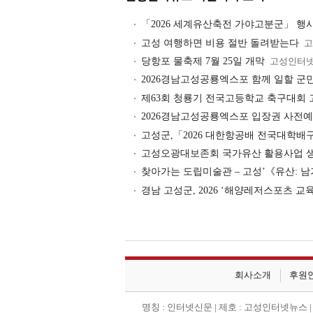
「2026 세계유산축전 가야고분군」 행
고성 여행하면 비용 절반 돌려받는다
고
당항포 물축제 7월 25일 개막
고성인터
2026경남고성공룡엑스포 함께 일할 군
제63회 청룡기 전국고등학교 축구대회 
2026경남고성공룡엑스포 입장권 사전예
고성군,「2026 대한항공배 전국대학배
고성오광대보존회 국가유산 활용사업 
찾아가는 도립미술관 – 고성’《유산: 
경남 고성군, 2026 ‘해양레저스포츠 교
회사소개
후원
명칭 : 인터넷신문 | 제호 : 고성인터넷뉴스 | 등록