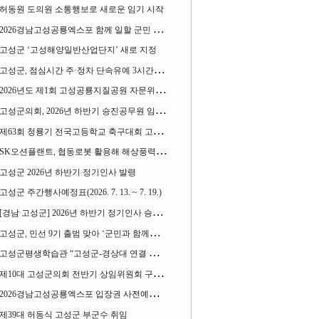
허동원 도의원 소통행보로 새로운 임기 시작
2026경남고성공룡엑스포 함께 일할 군민 모집
고성군 ‘고성해양일반산업단지’ 새로 지정
고성군, 점심시간 주·정차 단속유예 3시간으로 확대
2026년도 제1회 고성공룡지질공원 자문위원회 열어
고성군의회, 2026년 하반기 승진공무원 임용장 수여
제63회 청룡기 전국고등학교 축구대회 고성서 열린다
SK오션플랜트, 협동로봇 활용해 해상풍력 생산 혁신 속도 낸다
고성군 2026년 하반기 정기인사 발령
고성군 주간행사예정표(2026. 7. 13. ~ 7. 19.)
[경남 고성군] 2026년 하반기 정기인사 승진심사 결과
고성군, 민선 9기 출범 맞아 ‘군민과 함께하는 대전환 소통간담회’ 열어
고성군평생학습관 “고성군-경상대 연결 평생교육” 운영
제10대 고성군의회 전반기 상임위원회 구성 완료
2026경남고성공룡엑스포 입장권 사전예매 시작
제39대 허동식 고성군 부군수 취임