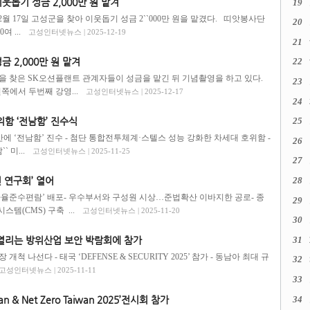
웃돕기 성금 2,000만 원 맡겨
19
 17일 고성군을 찾아 이웃돕기 성금 2``000만 원을 맡겼다. 띠앗봉사단
20
 ...
고성인터넷뉴스 | 2025-12-19
21
 2,000만 원 맡겨
22
청을 찾은 SK오션플랜트 관계자들이 성금을 맡긴 뒤 기념촬영을 하고 있다.
23
쪽에서 두번째 강영...
고성인터넷뉴스 | 2025-12-17
24
25
위함 ‘전남함’ 진수식
월 만에 ‘전남함’ 진수 - 첨단 통합전투체계·스텔스 성능 강화한 차세대 호위함 -
26
 미...
고성인터넷뉴스 | 2025-11-25
27
28
 연구회’ 열어
 자율준수편람’ 배포- 우수부서와 구성원 시상…준법확산 이바지한 공로- 종
29
템(CMS) 구축 ...
고성인터넷뉴스 | 2025-11-20
30
31
 열리는 방위산업 보안 박람회에 참가
개척 나선다 - 태국 ‘DEFENSE & SECURITY 2025’ 참가 - 동남아 최대 규
32
고성인터넷뉴스 | 2025-11-11
33
34
n & Net Zero Taiwan 2025’전시회 참가