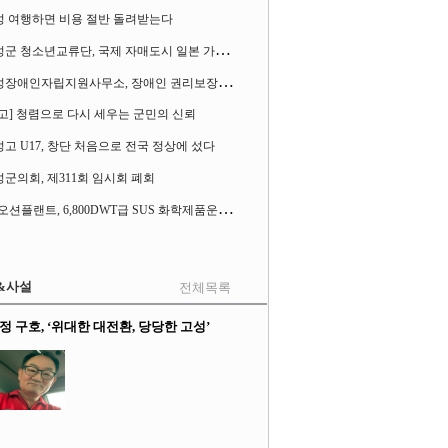
성 여행하면 비용 절반 돌려받는다
고
성군 청소년교류단, 국제 자매도시 일본 가사오카시 찾아
고
성장애인자립지원사무소, 장애인 권리보장 촉구 1인 시위 벌여
고] 청렴으로 다시 세우는 군민의 신뢰
고 U17, 창단 처음으로 전국 정상에 섰다
군의회, 제311회 임시회 폐회
S
K오션플랜트, 6,800DWT급 SUS 화학제품운반선 2척 수주
&사설
전체목록
정 구호, ‘위대한 대전환, 당당한 고성’