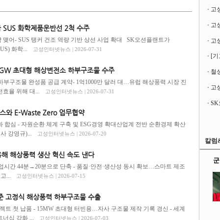
고
급 SUS 화학제품운반선 2척 수주
계약 맺어- SUS 탱커 건조 역량 기반 상선 사업 확대 SK오션플랜트가
S) 화학...
고성인터넷뉴스 | 2026-07-31
[기
.2GW 초대형 해상변전소 하부구조물 수주
철성
S 하부구조물 완성품 공급 계약- 1억1000만 달러 대…유럽 해상풍력 시장 진
고성
효율 위해 대...
고성인터넷뉴스 | 2026-07-31
 E-Waste Zero 업무협약
 합심 - 자원순환 체계 구축 및 ESG경영 확대산업계 전반 순환경제 확산
 강영규)...
고성인터넷뉴스 | 2026-07-20
칼럼
용해 해상풍력 생산 혁신 속도 낸다
군
업시간 44분→20분으로 단축 - 품질·안전·생산성 동시 확보…스마트 제조
...
고성인터넷뉴스 | 2026-07-15
수준 고정식 해상풍력 하부구조물 수출
로젝트 첫 납품 - 15MW 초대형 터빈용…자사 구조물 제작 기록 경신 - 세계
너십 강화 ...
고성인터넷뉴스 | 2026-07-03