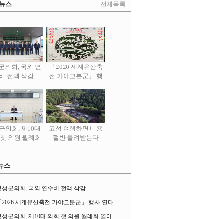
 뉴스
전체목록
군의회, 국외 연
「2026 세계유산축
비 전액 삭감
전 가야고분군」 행
사 연다
군의회, 제10대
고성 여행하면 비용
 첫 의원 월례회
절반 돌려받는다
열어
뉴스
고성군의회, 국외 연수비 전액 삭감
「2026 세계유산축전 가야고분군」 행사 연다
고성군의회, 제10대 의회 첫 의원 월례회 열어