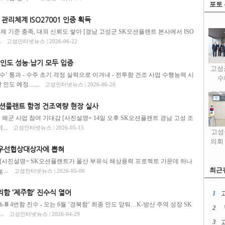
포토
관리체계 ISO27001 인증 획득
국제 기준 충족, 대외 신뢰도 쌓아 [경남 고성군 SK오션플랜트 본사에서 ISO
.
고성인터넷뉴스 | 2026-06-22
 인도 성능·납기 모두 입증
고성
수’ 통과 - 수주 초기 걱정 실력으로 이겨내 - 전투함 건조 사업 수행능력 시
수
 인도 예정…...
고성인터넷뉴스 | 2026-06-20
K오션플랜트 함정 건조역량 현장 실사
미 해군 사업 참여 기대감 [사진설명= 14일 오후 SK오션플랜트 경남 고성 조
..
고성인터넷뉴스 | 2026-05-15
고성
의회
 우선협상대상자에 뽑혀
력 [사진설명= SK오션플랜트가 울산 부유식 해상풍력 프로젝트 가운데 하나
최근
...
고성인터넷뉴스 | 2026-05-06
위함 ‘제주함’ 진수식 열어
1
ch-Ⅲ 4번함 진수 - 오는 6월 ‘경북함’ 최종 인도 앞둬…K-방산 주역 성장 SK
2
.
고성인터넷뉴스 | 2026-04-29
3