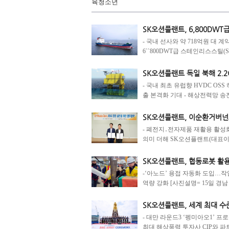
육청소년
SK오션플랜트, 6,800DWT
- 국내 선사와 약 718억원 대 
6``800DWT급 스테인리스스틸(SU
SK오션플랜트 독일 북해 2
- 국내 최초 유럽향 HVDC OS
출 본격화 기대 - 해상전력망 송전
SK오션플랜트, 이순환거버넌스와
- 폐전지․전자제품 재활용 활성화
의미 더해 SK오션플랜트(대표이사
SK오션플랜트, 협동로봇 활
-‘아노드’ 용접 자동화 도입…작
역량 강화 [사진설명= 15일 경남 고
SK오션플랜트, 세계 최대 
- 대만 라운드3 ‘펭미아오1’ 프
최대 해상풍력 투자사 CIP와 파트