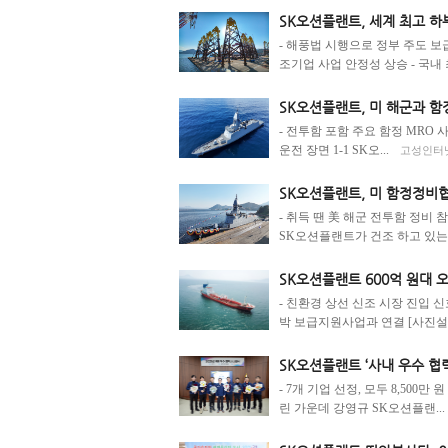
SK오션플랜트, 세계 최고 하
- 해풍법 시행으로 정부 주도 
조기업 사업 안정성 상승 - 국내 
SK오션플랜트, 미 해군과 
- 전투함 포함 주요 함정 MRO 사
운전 장면 1-1 SK오...
고성인터넷뉴
SK오션플랜트, 미 함정정비협
- 취득 땐 美 해군 전투함 정비 
SK오션플랜트가 건조 하고 있는 .
SK오션플랜트 600억 원대 
- 친환경 상선 신조 시장 진입 
박 보급지원사업과 연결 [사진설명 
SK오션플랜트 ‘사내 우수 협
- 7개 기업 선정, 모두 8,500
린 가운데 강영규 SK오션플랜...