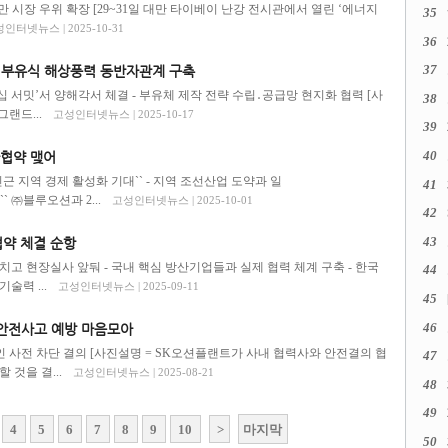
만 시장 우위 확장 [29~31일 대만 타이베이 난강 전시관에서 열린 ‘에너지
35
인터넷뉴스 | 2025-10-31
36
37
, 부유식 해상풍력 동반자관계 구축
십 서밋’서 양해각서 체결 - 부유체 제작 전략 수립․공급망 현지화 협력 [사
38
랜드...
고성인터넷뉴스 | 2025-10-17
39
40
자협약 맺어
근 지역 경제 활성화 기대`` - 지역 조선산업 도약과 일
41
` ㈜블루오션과 2...
고성인터넷뉴스 | 2025-10-01
42
43
협약 체결 순항
 마치고 현장실사 앞둬 - 국내 핵심 방산기업들과 실제 협력 체계 구축 - 한국
44
술력 ...
고성인터넷뉴스 | 2025-09-11
45
46
 안전사고 예방 마음모아
인 사전 차단 결의 [사진설명 = SK오션플랜트가 사내 협력사와 안전결의 협
47
것을 결...
고성인터넷뉴스 | 2025-08-21
48
49
4
5
6
7
8
9
10
>
마지막
50