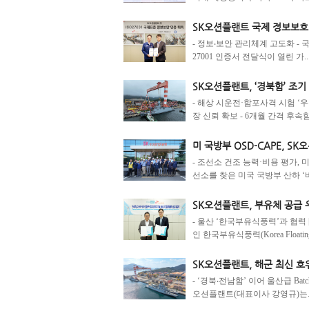
SK오션플랜트 국제 정보보호 
- 정보‧보안 관리체계 고도화 - 
27001 인증서 전달식이 열린 가..
SK오션플랜트, ‘경북함’ 조기
- 해상 시운전·함포사격 시험 ‘우
장 신뢰 확보 - 6개월 간격 후속함
미 국방부 OSD-CAPE, S
- 조선소 건조 능력·비용 평가, 
선소를 찾은 미국 국방부 산하 ‘비.
SK오션플랜트, 부유체 공급
- 울산 ‘한국부유식풍력’과 협
인 한국부유식풍력(Korea Floating 
SK오션플랜트, 해군 최신 호
- ‘경북‧전남함’ 이어 울산급 Bat
오션플랜트(대표이사 강영규)는..