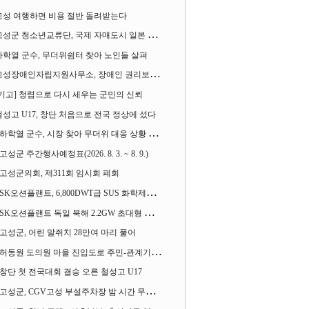
고성 여행하면 비용 절반 돌려받는다
성군 청소년교류단, 국제 자매도시 일본 가사오카시 찾아
하학열 군수, 무더위쉼터 찾아 노인들 살펴
성장애인자립지원사무소, 장애인 권리보장 촉구 1인 시위 벌여
[기고] 청렴으로 다시 세우는 군민의 신뢰
철성고 U17, 창단 처음으로 전국 정상에 섰다
하학열 군수, 시장 찾아 무더위 대응 상황 살펴
고성군 주간행사예정표(2026. 8. 3. ~ 8. 9.)
고성군의회, 제311회 임시회 폐회
SK오션플랜트, 6,800DWT급 SUS 화학제품운반선 2척 수주
SK오션플랜트 독일 북해 2.2GW 초대형 해상변전소 하부구조물 수주
고성군, 어린 말쥐치 28만여 마리 풀어
허동원 도의원 마을 진입도로 주민-관계기관과 함께 간담회 열어
창단 첫 전국대회 결승 오른 철성고 U17
고성군, CGV고성 부설주차장 밤 시간 무료 개방한다