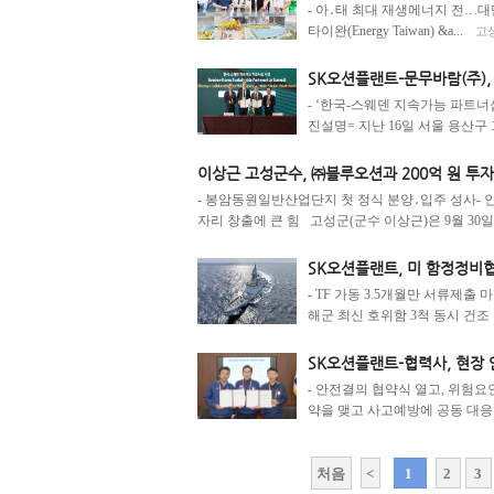
- 아․태 최대 재생에너지 전…대
타이완(Energy Taiwan) &a...
고성
SK오션플랜트-문무바람(주)
- ‘한국-스웨덴 지속가능 파트너
진설명= 지난 16일 서울 용산구 그
이상근 고성군수, ㈜블루오션과 200억 원 투
- 봉암동원일반산업단지 첫 정식 분양․입주 성사- 인
자리 창출에 큰 힘 고성군(군수 이상근)은 9월 30일`
SK오션플랜트, 미 함정정비
- TF 가동 3.5개월만 서류제출
해군 최신 호위함 3척 동시 건조 기
SK오션플랜트-협력사, 현장
- 안전결의 협약식 열고, 위험요
약을 맺고 사고예방에 공동 대응할 
처음
<
1
2
3