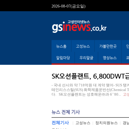
2026-08-07(금요일)
뉴스홈
고성뉴스
가볼만한곳
알림마당
우리말글
영상뉴스
SK오션플랜트, 6,800DWT
- 국내 선사와 약 718억원 대 계약 맺어- SUS
테인리스스틸(SUS) 화학제품운반선(Chemical
다. SK오션플랜트는 성호해운㈜과 6``80...
고
뉴스 전체 기사
전체기사
|
고성뉴스
|
정치의원뉴스
|
경남