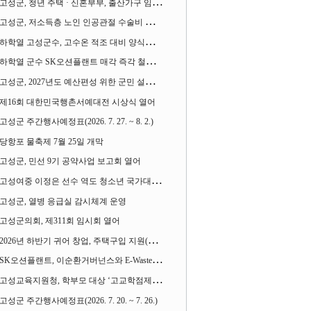
고성군, 청년 주택 · 신혼부부, 출산가구 임차보증금 대출이자 지원사업 시행
고성군, 저소득층 노인 인공관절 수술비 지원사업 계속 추진
하학열 고성군수, 고수온 적조 대비 양식장 현장점검
하학열 군수 SK오션플랜트 매각 즉각 철회 촉구 기자회견 열어
고성군, 2027년도 예산편성 위한 군민 설문조사 실시
제16회 대한민국행촌서예대전 시상식 열어
고성군 주간행사예정표(2026. 7. 27. ~ 8. 2.)
당항포 물축제 7월 25일 개막
고성군, 민선 9기 공약사업 보고회 열어
고성여중 이정은 선수 역도 청소년 국가대표에 뽑혀
고성군, 열병 응급실 감시체계 운영
고성군의회, 제311회 임시회 열어
2026년 하반기 귀어 창업, 주택구입 지원(융자) 사업대상자 모집
SK오션플랜트, 이순환거버넌스와 E-Waste Zero 업무협약
고성교육지원청, 학부모 대상 ‘고교학점제와 대입제도 설명회’ 열어
고성군 주간행사예정표(2026. 7. 20. ~ 7. 26.)