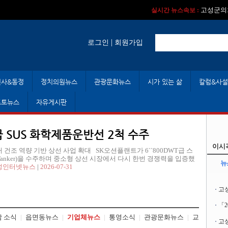
실시간 뉴스속보 :
실시간 뉴스속보 
고성군의회
실시간 뉴스속보 :
|
로그인
회원가입
인사&동정
정치의원뉴스
관광문화뉴스
시가 있는 삶
칼럼&사설
포토뉴스
자유게시판
급 SUS 화학제품운반선 2척 수주
이시
 탱커 건조 역량 기반 상선 사업 확대 SK오션플랜트가 6``800DWT급 스
 Tanker)을 수주하며 중소형 상선 시장에서 다시 한번 경쟁력을 입증했
뉴
성인터넷뉴스
|
2026-07-31
고
「
 소식
|
읍면동뉴스
|
기업체뉴스
|
통영소식
|
관광문화뉴스
|
교
고성