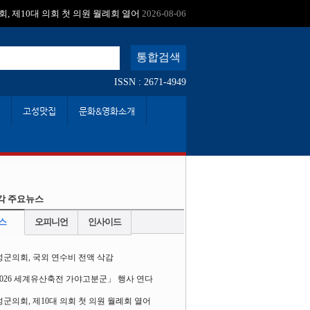
:
, 제10대 의회 첫 의원 월례회 열어
2026-08-06
ISSN : 2671-4949
고성맛집
문화&영화소개
각 주요뉴스
스
오피니언
인사이드
성군의회, 국외 연수비 전액 삭감
2026 세계유산축전 가야고분군」 행사 연다
군의회, 제10대 의회 첫 의원 월례회 열어