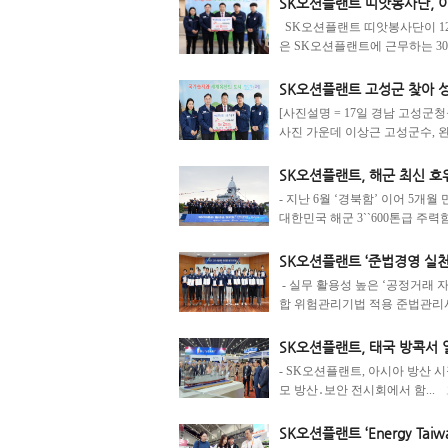
SK오션플랜트 띠앗봉사단, 이
SK오션플랜트 띠앗봉사단이 12월
은 SK오션플랜트에 근무하는 300여
SK오션플랜트 고성군 찾아 성금
[사진설명 = 17일 경남 고성군
사진 가운데 이상근 고성군수, 왼
SK오션플랜트, 해군 최신 호
- 지난 6월 ‘경북함’ 이어 5개
대한민국 해군 3``600톤급 주력함``
SK오션플랜트 ‘준법경영 실천
- 실무 활용성 높은 ‘공정거래
합 위험관리기법 적용 준법관리시스
SK오션플랜트, 태국 방콕서
- SK오션플랜트, 아시아 방산 시장 
모 방산․보안 전시회에서 함...
SK오션플랜트 ‘Energy Taiwa