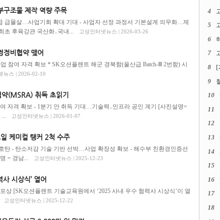
부구조물 제작 역량 주목
4
보급 급물살…사업기회 확대 기대 - 사업자 선정 과정서 기본설계 의무화…제
5
고
최초 후육강관 국산화․국내...
고성인터넷뉴스 | 2026-03-26
6
함정정비협약 맺어
7
고
업 참여 자격 확보 * SK오션플랜트 해군 경북함(울산급 Batch-Ⅲ 2번함) 시
8
스 | 2026-02-10
9
약(MSRA) 취득 초읽기
10
참여 자격 확보 - 1분기 안 취득 기대…기술력․인프라 공인 계기 [사진설명=
11
..
고성인터넷뉴스 | 2026-01-07
12
오일 케미컬 탱커 2척 수주
13
신호탄 - 탄소저감 기술 기반 선박…사업 확장성 확보 - 해수부 친환경인증선
14
= 경남...
고성인터넷뉴스 | 2025-12-23
15
력사 시상식’ 열어
16
만 원 포상 [SK오션플랜트 기술교육원에서 ‘2025 사내 우수 협력사 시상식’이 열
17
고성인터넷뉴스 | 2025-12-22
18