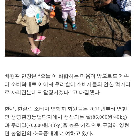
배형관 면장은
“
오늘 이 화합하는 마음이 앞으로도 계속
돼 소비확대로 이어져 우리쌀이 소비자들의 안심 먹거리
로 자리잡는데도 앞장서겠다
.”
고 다짐했다
.
한편
,
한살림 소비자 연합회 회원들은
2011
년부터 영현
면 생명환경농업단지에서 생산되는 쌀
(86,000
원
/40kg)
과 우리밀
(70,000
원
/40kg)
을 높은 가격으로 구입해 영현
면 농업인의 소득증대에 기여하고 있다
.