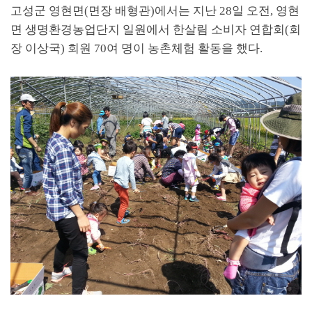
고성군 영현면
(
면장 배형관
)에서는
지난
28
일 오전,
영현
면 생명환경농업단지 일원에서 한살림 소비자 연합회
(
회
장 이상국
)
회원
70
여 명이 농촌체험 활동을 했다
.