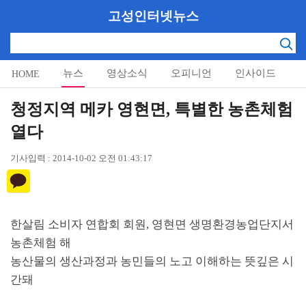
고성인터넷뉴스
뉴스
영상소식
오피니언
인사이드
HOME
알림마당
청정지역 메카 영현면, 특별한 농촌체험
열다
기사입력 : 2014-10-02 오전 01:43:17
한살림 소비자 연합회 회원
,
영현면 생명환경농업단지서
농촌체험 해
농산물의 생산과정과 농민들의 노고 이해하는 뜻깊은 시
간돼