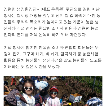
영현면 생명환경단지
(
대표 우동완
)
주관으로 열린 이날
행사는 쌀시장 개방을 앞두고 산지 쌀 값 하락에 대한 농
민들의 우려의 목소리가 높아지고 있는 가운데 농촌 생
산자와 직접 연계된 한살림 소비자 회원과 영현면 농업
인과의 연계를 더욱 돈독히 하기 위해 마련됐다
.
이날 행사에 참여한 한살림 소비자 연합회 회원들은 우
렁이 잡기
,
고구마 캐기
,
벼 베기
,
탈곡하기 등 농촌체험
활동을 통해 농산물의 생산과정을 알고 농민들의 노고를
이해하는 뜻 깊은 시간을 보냈다
.