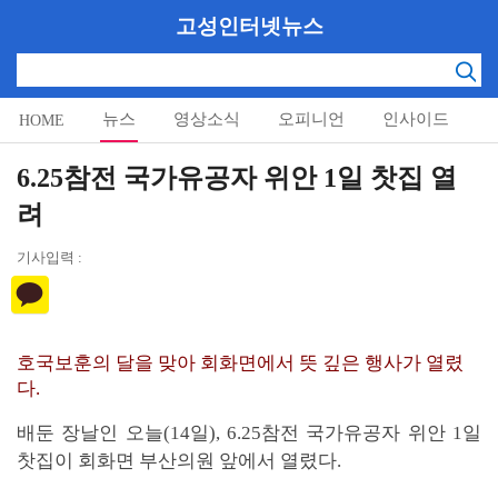
고성인터넷뉴스
뉴스
영상소식
오피니언
인사이드
HOME
알림마당
6.25참전 국가유공자 위안 1일 찻집 열
려
기사입력 :
호국보훈의 달을 맞아 회화면에서 뜻 깊은 행사가 열렸
다.
배둔 장날인 오늘(14일), 6.25참전 국가유공자 위안 1일
찻집이 회화면 부산의원 앞에서 열렸다.