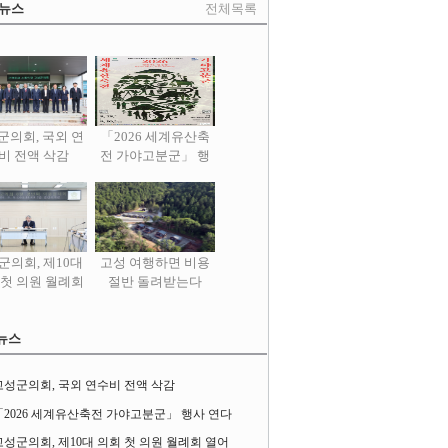
 뉴스
전체목록
군의회, 국외 연
「2026 세계유산축
비 전액 삭감
전 가야고분군」 행
사 연다
군의회, 제10대
고성 여행하면 비용
 첫 의원 월례회
절반 돌려받는다
열어
뉴스
고성군의회, 국외 연수비 전액 삭감
「2026 세계유산축전 가야고분군」 행사 연다
고성군의회, 제10대 의회 첫 의원 월례회 열어