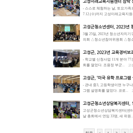
고성미래교육지원센터 삼락 
- 스스로 체험하는 날, 토요가
7.12.(수)까지 고성미래교육지원센
고성군청소년센터, 2023년
3월 25일, 2023년 청소년자
의회 △청소년참여위원회 △청소
고성군, 2023년 교육경비
- 학교별 신청사업 11개 분야 7
회를 열었다. 조용정 부군...
고성
고성군, ‘미국 유학 프로그램
- 관내 중3, 고등학생이면 누구나
그램 설명회를 열었다. 코로...
고성군청소년상담복지센터, 1
고성군청소년상담복지센터(센터장 이
날 총회에서 연임 33명, 새 위원..