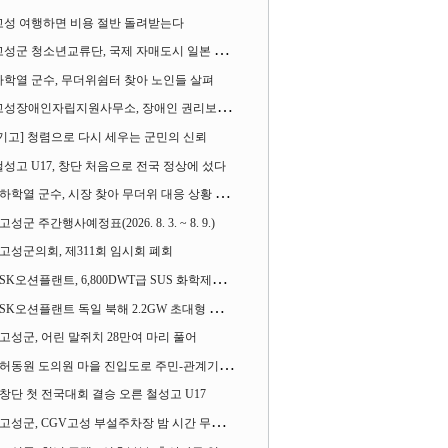
고성 여행하면 비용 절반 돌려받는다
성군 청소년교류단, 국제 자매도시 일본 가사오카시 찾아
하학열 군수, 무더위쉼터 찾아 노인들 살펴
성장애인자립지원사무소, 장애인 권리보장 촉구 1인 시위 벌여
[기고] 청렴으로 다시 세우는 군민의 신뢰
철성고 U17, 창단 처음으로 전국 정상에 섰다
하학열 군수, 시장 찾아 무더위 대응 상황 살펴
고성군 주간행사예정표(2026. 8. 3. ~ 8. 9.)
고성군의회, 제311회 임시회 폐회
SK오션플랜트, 6,800DWT급 SUS 화학제품운반선 2척 수주
SK오션플랜트 독일 북해 2.2GW 초대형 해상변전소 하부구조물 수주
고성군, 어린 말쥐치 28만여 마리 풀어
허동원 도의원 마을 진입도로 주민-관계기관과 함께 간담회 열어
창단 첫 전국대회 결승 오른 철성고 U17
고성군, CGV고성 부설주차장 밤 시간 무료 개방한다