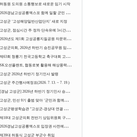
허동원 도의원 소통행보로 새로운 임기 시작
2026경남고성공룡엑스포 함께 일할 군민 모집
고성군 ‘고성해양일반산업단지’ 새로 지정
고성군, 점심시간 주·정차 단속유예 3시간으로 확대
2026년도 제1회 고성공룡지질공원 자문위원회 열어
고성군의회, 2026년 하반기 승진공무원 임용장 수여
제63회 청룡기 전국고등학교 축구대회 고성서 열린다
SK오션플랜트, 협동로봇 활용해 해상풍력 생산 혁신 속도 낸다
고성군 2026년 하반기 정기인사 발령
고성군 주간행사예정표(2026. 7. 13. ~ 7. 19.)
[경남 고성군] 2026년 하반기 정기인사 승진심사 결과
고성군, 민선 9기 출범 맞아 ‘군민과 함께하는 대전환 소통간담회’ 열어
고성군평생학습관 “고성군-경상대 연결 평생교육” 운영
제10대 고성군의회 전반기 상임위원회 구성 완료
2026경남고성공룡엑스포 입장권 사전예매 시작
제39대 허동식 고성군 부군수 취임