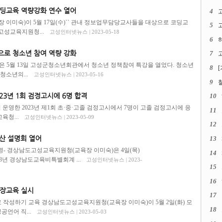
딩교육 역량강화 연수 열어
4
미숙)이 5월 17일(수)`` 관내 정보업무담당교사들을 대상으로 코딩교
5
고
고성교육지원청...
고성인터넷뉴스 | 2023-05-18
6
로 청소년 참여 역량 강화
7
고
 5월 13일 고성군청소년회관에서 청소년 정책참여 특강을 열었다. 청소년
8
청소년의...
고성인터넷뉴스 | 2023-05-16
9
3년 1회 검정고시에 6명 합격
10
영한 2023년 제1회 초·중·고졸 검정고시에서 7명이 고졸 검정고시에 응
11
육청...
고성인터넷뉴스 | 2023-05-09
12
산 설명회 열어
13
설명- 경상남도고성교육지원청(교육장 이미숙)은 4일(목)
14
3년 경상남도교육비특별회계 ...
고성인터넷뉴스 | 2023-
15
16
직장교육 실시
17
료 작성하기 교육 경상남도고성교육지원청(교육장 이미숙)이 5월 2일(화) 모
18
공언어 직...
고성인터넷뉴스 | 2023-05-03