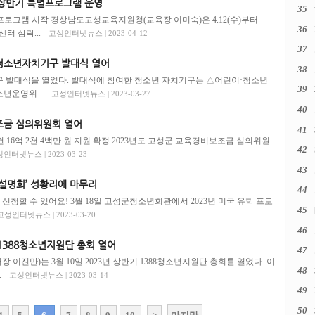
상반기 특별프로그램 운영
35
족프로그램 시작 경상남도고성교육지원청(교육장 이미숙)은 4.12(수)부터
36
터 삼락...
고성인터넷뉴스 | 2023-04-12
37
 청소년자치기구 발대식 열어
38
치기구 발대식을 열었다. 발대식에 참여한 청소년 자치기구는 △어린이·청소년
39
년운영위...
고성인터넷뉴스 | 2023-03-27
40
보조금 심의위원회 열어
41
7건 16억 2천 4백만 원 지원 확정 2023년도 고성군 교육경비보조금 심의위원
42
인터넷뉴스 | 2023-03-23
43
 설명회’ 성황리에 마무리
44
 신청할 수 있어요! 3월 18일 고성군청소년회관에서 2023년 미국 유학 프로
45
고성인터넷뉴스 | 2023-03-20
46
388청소년지원단 총회 열어
47
진만)는 3월 10일 2023년 상반기 1388청소년지원단 총회를 열었다. 이
48
.
고성인터넷뉴스 | 2023-03-14
49
50