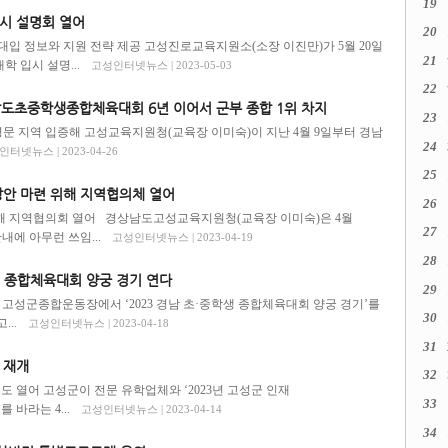
19
시 설명회 열어
20
 대입 정보와 지원 전략 제공 고성진로교육지원소(소장 이진만)가 5월 20일
21
 입시 설명...
고성인터넷뉴스 | 2023-05-03
22
남도초중학생종합체육대회 6년 이어서 군부 종합 1위 차지
23
학교 체육 명문 지역 입증해 고성교육지원청(교육장 이미숙)이 지난 4월 9일부터 경남
24
터넷뉴스 | 2023-04-26
25
방안 마련 위해 지역협의체 열어
26
위해 지역협의회 열어 경상남도고성교육지원청(교육장 이미숙)은 4월
27
 관내에 아무런 쓰임...
고성인터넷뉴스 | 2023-04-19
28
학생 종합체육대회 양궁 경기 연다
29
동안 고성군종합운동장에서 ‘2023 경남 초·중학생 종합체육대회 양궁 경기’를
30
..
고성인터넷뉴스 | 2023-04-18
31
 재개
32
도 열어 고성군이 전문 유학업체와 ‘2023년 고성군 인재
33
 바라는 4...
고성인터넷뉴스 | 2023-04-14
34