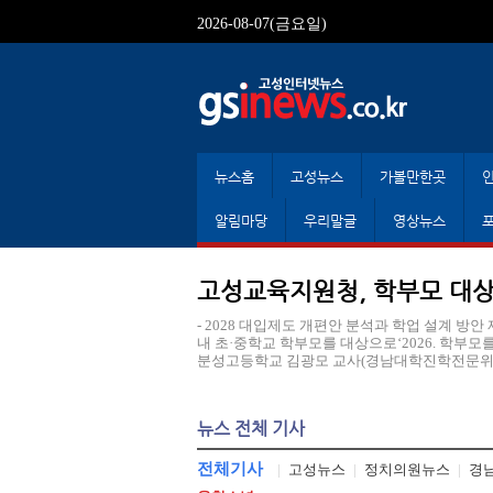
2026-08-07(금요일)
뉴스홈
고성뉴스
가볼만한곳
알림마당
우리말글
영상뉴스
고성교육지원청, 학부모 대상
- 2028 대입제도 개편안 분석과 학업 설계 방안
내 초·중학교 학부모를 대상으로‘2026. 학부모
분성고등학교 김광모 교사(경남대학진학전문위원단
뉴스 전체 기사
전체기사
|
고성뉴스
|
정치의원뉴스
|
경남