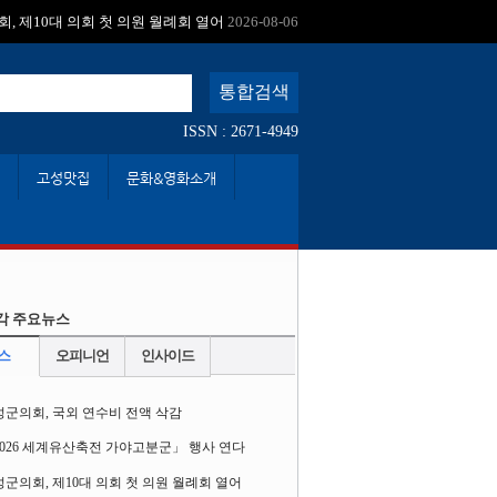
:
, 제10대 의회 첫 의원 월례회 열어
2026-08-06
ISSN : 2671-4949
고성맛집
문화&영화소개
각 주요뉴스
스
오피니언
인사이드
성군의회, 국외 연수비 전액 삭감
2026 세계유산축전 가야고분군」 행사 연다
군의회, 제10대 의회 첫 의원 월례회 열어