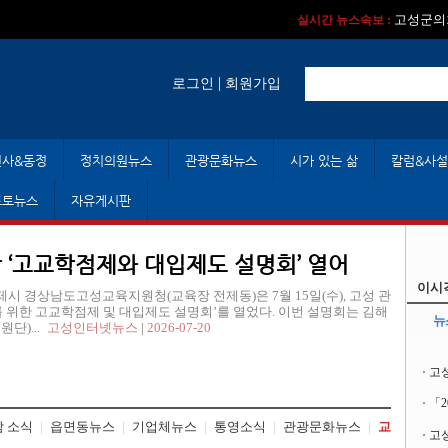
실시간 뉴스속보 :
실시간 뉴스속보 
고성군의회
실시간 뉴스속보 :
|
로그인
회원가입
인사&동정
정치의원뉴스
관광문화뉴스
시가 있는 삶
칼럼&사설
포토뉴스
자유게시판
 ‘고교학점제와 대입제도 설명회’ 열어
이시
 제시 경상남도고성교육지원청(교육장 전제동)은 7월 15일(수), 고성 관
를 위한 고교학점제 및 대입제도 설명회’를 열었다. 이번 설명회는 김해
뉴
)...
고성인터넷뉴스
|
2026-07-20
고
「
 소식
|
읍면동뉴스
|
기업체뉴스
|
통영소식
|
관광문화뉴스
|
교
고성