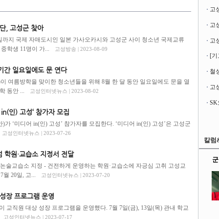
고
단, 고성군 찾아
9일까지 국제 자매도시인 일본 가사오카시와 고성군 사이 청소년 국제교류
학생 11명이 가...
고성방송 | 2023-08-09
[기
기간 일요일에도 문 연다
철성
이 여름방학을 맞이한 청소년들을 위해 8월 한 달 동안 일요일에도 문을 열
고성
동안 ...
고성인터넷뉴스 | 2023-08-02
n(인) 고성‘ 참가자 모집
‘미디어 in(인) 고성’ 참가자를 모집한다. ‘미디어 in(인) 고성’은 고성군
고성인터넷뉴스 | 2023-07-26
칼럼
범 학원·교습소 지정서 전달
군
논술교습소 지정 - 건전하게 운영하는 학원·교습소에 자긍심 고취 고성교
20일, 고...
고성인터넷뉴스 | 2023-07-20
성장 프로그램 운영
교직원 대상 성장 프로그램을 운영했다. 7월 7일(금), 13일(목) 관내 학교
고성인터넷뉴스 | 2023-07-17