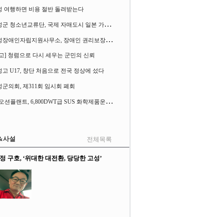
성 여행하면 비용 절반 돌려받는다
고
성군 청소년교류단, 국제 자매도시 일본 가사오카시 찾아
고
성장애인자립지원사무소, 장애인 권리보장 촉구 1인 시위 벌여
고] 청렴으로 다시 세우는 군민의 신뢰
고 U17, 창단 처음으로 전국 정상에 섰다
군의회, 제311회 임시회 폐회
S
K오션플랜트, 6,800DWT급 SUS 화학제품운반선 2척 수주
&사설
전체목록
정 구호, ‘위대한 대전환, 당당한 고성’