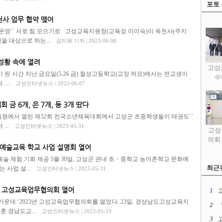
포토
사 업무 협약 맺어
 운영`` 서로 힘 모으기로 고성교육지원청(교육장 이미숙)이 옥천사(주지
을 대상으로 하는...
김미화 기자 | 2023-06-08
성황 속에 열려
고성
가 된 시간 지난 금요일(5.26.금) 철성고등학교(교장 허요)에서는 전교생이
수
...
고성인터넷뉴스 | 2023-06-07
 금 6개, 은 7개, 동 3개 땄다
광역시 일원에서 열린 제52회 전국소년체육대회에서 고성군 초중학생들이 태권도``
...
고성인터넷뉴스 | 2023-05-31
고성
의회
예술교육 학교 사업 설명회 열어
예술 체험 기회 제공 5월 30일, 고성군 관내 초・중학교 농어촌학교 문화예
최근
사업 설...
고성인터넷뉴스 | 2023-05-31
문 고성교육업무협의회 열어
1
운데 ‘2023년 고성교육업무협의회를 열었다. 23일, 경상남도고성교육지
2
 경남도교...
고성인터넷뉴스 | 2023-05-23
3