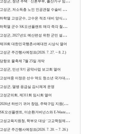
고성군, 청년 주택 · 신혼부부, 출산가구 임차보증금 대출이자 지원사업 시행
고성군, 저소득층 노인 인공관절 수술비 지원사업 계속 추진
하학열 고성군수, 고수온 적조 대비 양식장 현장점검
하학열 군수 SK오션플랜트 매각 즉각 철회 촉구 기자회견 열어
고성군, 2027년도 예산편성 위한 군민 설문조사 실시
제16회 대한민국행촌서예대전 시상식 열어
고성군 주간행사예정표(2026. 7. 27. ~ 8. 2.)
당항포 물축제 7월 25일 개막
고성군, 민선 9기 공약사업 보고회 열어
고성여중 이정은 선수 역도 청소년 국가대표에 뽑혀
고성군, 열병 응급실 감시체계 운영
고성군의회, 제311회 임시회 열어
2026년 하반기 귀어 창업, 주택구입 지원(융자) 사업대상자 모집
SK오션플랜트, 이순환거버넌스와 E-Waste Zero 업무협약
고성교육지원청, 학부모 대상 ‘고교학점제와 대입제도 설명회’ 열어
고성군 주간행사예정표(2026. 7. 20. ~ 7. 26.)