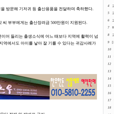
4
을 방문해 기저귀 등 출산용품을 전달하며 축하했다
.
5
6
고
박 씨 부부에게는 출산장려금
500
만원이 지원된다
.
7
8
고
연이어 들리는 출생소식에 어느 때보다 지역에 활력이 넘
9
역에서도 아이를 낳아 잘 기를 수 있다는 귀감사례가
10
11
12
13
14
15
16
17
18