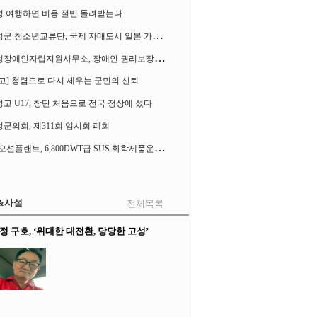
성 여행하면 비용 절반 돌려받는다
고
성군 청소년교류단, 국제 자매도시 일본 가사오카시 찾아
고
성장애인자립지원사무소, 장애인 권리보장 촉구 1인 시위 벌여
고] 청렴으로 다시 세우는 군민의 신뢰
고 U17, 창단 처음으로 전국 정상에 섰다
군의회, 제311회 임시회 폐회
S
K오션플랜트, 6,800DWT급 SUS 화학제품운반선 2척 수주
&사설
전체목록
정 구호, ‘위대한 대전환, 당당한 고성’