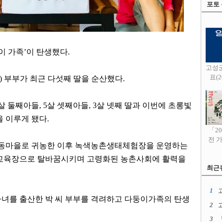
포토
이 가족
’
이 탄생했다
.
고성
표(20
1)
부부가 최근 다섯째 딸을 순산했다
.
살 둘째아들
, 5
살 셋째아들
, 3
살 넷째 딸과 이번에 초롱빛
을 이루게 됐다
.
「2
전 
나동마을로 귀농한 이후 녹색농촌생태체험장을 운영하는
 교육장으로 탈바꿈시키며 고령화된 농촌사회에 활력을
최근
1
고
녀를 출산한 박 씨 부부를 격려하고 다둥이가족의 탄생
2
3