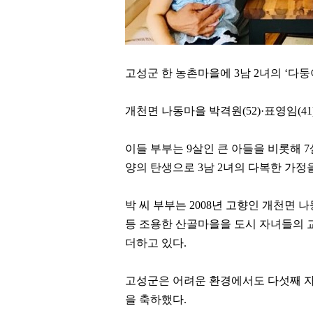
고성군 한 농촌마을에
3
남
2
녀의
‘
다둥
개천면 나동마을 박격원
(52)·
표영임
(4
이들 부부는
9
살인 큰 아들을 비롯해
7
양의 탄생으로
3
남
2
녀의 다복한 가정
박 씨 부부는
2008
년 고향인 개천면 
등 조용한 산골마을을 도시 자녀들의
더하고 있다
.
고성군은 어려운 환경에서도 다섯째 자
을 축하했다
.