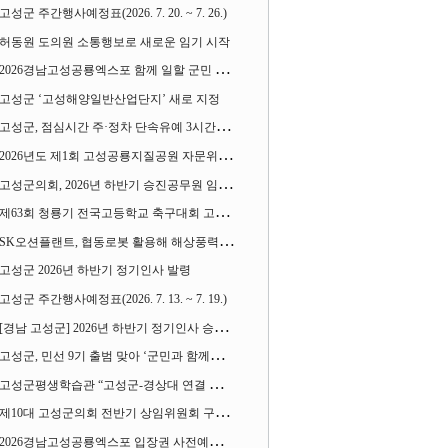
고성군 주간행사예정표(2026. 7. 20. ~ 7. 26.)
허동원 도의원 소통행보로 새로운 임기 시작
2026경남고성공룡엑스포 함께 일할 군민 모집
고성군 ‘고성해양일반산업단지’ 새로 지정
고성군, 점심시간 주·정차 단속유예 3시간으로 확대
2026년도 제1회 고성공룡지질공원 자문위원회 열어
고성군의회, 2026년 하반기 승진공무원 임용장 수여
제63회 청룡기 전국고등학교 축구대회 고성서 열린다
SK오션플랜트, 협동로봇 활용해 해상풍력 생산 혁신 속도 낸다
고성군 2026년 하반기 정기인사 발령
고성군 주간행사예정표(2026. 7. 13. ~ 7. 19.)
[경남 고성군] 2026년 하반기 정기인사 승진심사 결과
고성군, 민선 9기 출범 맞아 ‘군민과 함께하는 대전환 소통간담회’ 열어
고성군평생학습관 “고성군-경상대 연결 평생교육” 운영
제10대 고성군의회 전반기 상임위원회 구성 완료
2026경남고성공룡엑스포 입장권 사전예매 시작