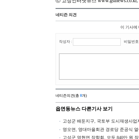
ⓒ 고성인터넷뉴스 www.gsinews.co.
네티즌 의견
이 기사에
작성자 :
비밀번호 
네티즌의견(총
0
개)
읍면동뉴스 다른기사 보기
고성군 배둔지구, 국토부 도시재생사업
영오면, 영대마을회관 경로당 준공식 
고성군 영현면 장학회, 모두 840만 원 