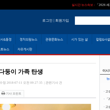
실시간 뉴스속보 :
실시간 뉴스속보 
「2026
실시간 뉴스속보 :
|
로그인
회원가입
인사&동정
정치의원뉴스
관광문화뉴스
시가 있는 삶
칼럼&사설
포토뉴스
자유게시판
 다둥이 가족 탄생
이시
뉴
수정 2018-07-11 오전 09:27:35
|
관련기사 건
고
기사 프린트
「
고성