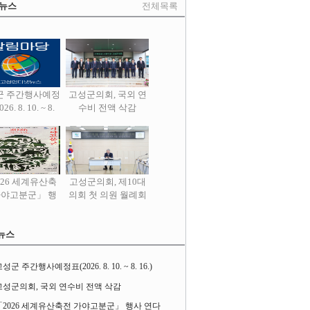
 뉴스
전체목록
군 주간행사예정
고성군의회, 국외 연
26. 8. 10. ~ 8.
수비 전액 삭감
16.)
026 세계유산축
고성군의회, 제10대
가야고분군」 행
의회 첫 의원 월례회
사 연다
열어
뉴스
성군 주간행사예정표(2026. 8. 10. ~ 8. 16.)
고성군의회, 국외 연수비 전액 삭감
「2026 세계유산축전 가야고분군」 행사 연다