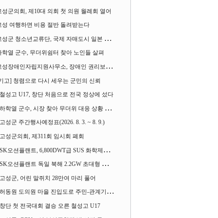
고성군의회, 제10대 의회 첫 의원 월례회 열어
고성 여행하면 비용 절반 돌려받는다
성군 청소년교류단, 국제 자매도시 일본 가사오카시 찾아
하학열 군수, 무더위쉼터 찾아 노인들 살펴
성장애인자립지원사무소, 장애인 권리보장 촉구 1인 시위 벌여
[기고] 청렴으로 다시 세우는 군민의 신뢰
철성고 U17, 창단 처음으로 전국 정상에 섰다
하학열 군수, 시장 찾아 무더위 대응 상황 살펴
고성군 주간행사예정표(2026. 8. 3. ~ 8. 9.)
고성군의회, 제311회 임시회 폐회
SK오션플랜트, 6,800DWT급 SUS 화학제품운반선 2척 수주
SK오션플랜트 독일 북해 2.2GW 초대형 해상변전소 하부구조물 수주
고성군, 어린 말쥐치 28만여 마리 풀어
허동원 도의원 마을 진입도로 주민-관계기관과 함께 간담회 열어
창단 첫 전국대회 결승 오른 철성고 U17