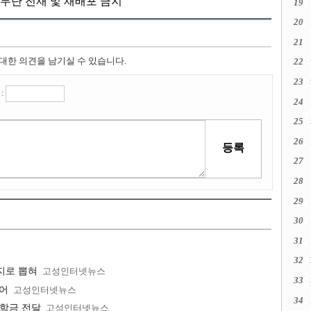
kr, 무단 전재 및 재배포 금지
19
20
21
 대한 의견을 남기실 수 있습니다.
22
23
:
24
25
26
27
28
29
30
31
32
지로 뽑혀
고성인터넷뉴스
33
열어
고성인터넷뉴스
34
장학금 전달
고성인터넷뉴스