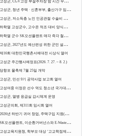
고성군, CGV고성 부설주차장 밤 시간 무료 개방한다
고성군, 청년 주택 · 신혼부부, 출산가구 임차보증금 대출이자 지원사업 시행
고성군, 저소득층 노인 인공관절 수술비 지원사업 계속 추진
하학열 고성군수, 고수온 적조 대비 양식장 현장점검
하학열 군수 SK오션플랜트 매각 즉각 철회 촉구 기자회견 열어
고성군, 2027년도 예산편성 위한 군민 설문조사 실시
제16회 대한민국행촌서예대전 시상식 열어
고성군 주간행사예정표(2026. 7. 27. ~ 8. 2.)
당항포 물축제 7월 25일 개막
고성군, 민선 9기 공약사업 보고회 열어
고성여중 이정은 선수 역도 청소년 국가대표에 뽑혀
고성군, 열병 응급실 감시체계 운영
고성군의회, 제311회 임시회 열어
2026년 하반기 귀어 창업, 주택구입 지원(융자) 사업대상자 모집
SK오션플랜트, 이순환거버넌스와 E-Waste Zero 업무협약
고성교육지원청, 학부모 대상 ‘고교학점제와 대입제도 설명회’ 열어