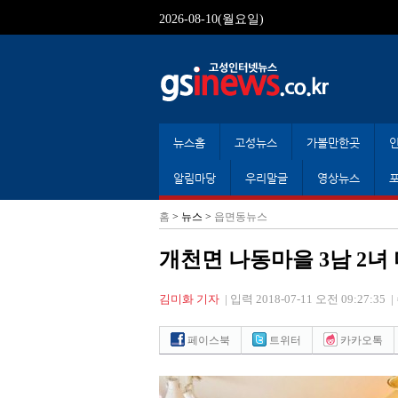
2026-08-10(월요일)
뉴스홈
고성뉴스
가볼만한곳
알림마당
우리말글
영상뉴스
홈
> 뉴스 >
읍면동뉴스
개천면 나동마을 3남 2녀
김미화 기자
|
입력 2018-07-11 오전 09:27:35
|
페이스북
트위터
카카오톡