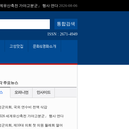
:
 세계유산축전 가야고분군」 행사 연다
2026-08-06
ISSN : 2671-4949
고성맛집
문화&영화소개
각 주요뉴스
스
오피니언
인사이드
성군의회, 국외 연수비 전액 삭감
2026 세계유산축전 가야고분군」 행사 연다
군의회, 제10대 의회 첫 의원 월례회 열어