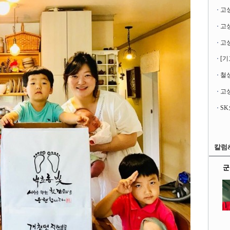
고
[기
철성
고성
칼럼
군