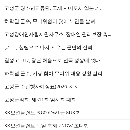
고성군 청소년교류단, 국제 자매도시 일본 가...
하학열 군수, 무더위쉼터 찾아 노인들 살펴
고성장애인자립지원사무소, 장애인 권리보장 촉...
[기고] 청렴으로 다시 세우는 군민의 신뢰
철성고 U17, 창단 처음으로 전국 정상에 섰다
하학열 군수, 시장 찾아 무더위 대응 상황 살펴
고성군 주간행사예정표(2026. 8. 3. ...
고성군의회, 제311회 임시회 폐회
SK오션플랜트, 6,800DWT급 SUS 화...
SK오션플랜트 독일 북해 2.2GW 초대형 ...