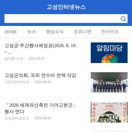
고성인터넷뉴스
뉴스
영상소식
오피니언
인사이드
HOME
알림마당
고성군 주간행사예정표(2026. 8. 10.
~ ...
김미화 기자
|
2026-08-07
고성군의회, 국외 연수비 전액 삭감
고성인터넷뉴스
|
2026-08-06
「2026 세계유산축전 가야고분군」
행사 연다
고성인터넷뉴스
|
2026-08-06