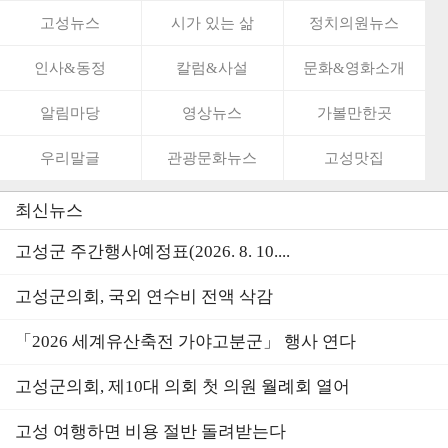
고성뉴스
시가 있는 삶
정치의원뉴스
인사&동정
칼럼&사설
문화&영화소개
알림마당
영상뉴스
가볼만한곳
우리말글
관광문화뉴스
고성맛집
최신뉴스
고성군 주간행사예정표(2026. 8. 10....
고성군의회, 국외 연수비 전액 삭감
「2026 세계유산축전 가야고분군」 행사 연다
고성군의회, 제10대 의회 첫 의원 월례회 열어
고성 여행하면 비용 절반 돌려받는다