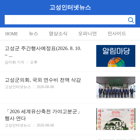
고성인터넷뉴스
뉴스
영상소식
오피니언
인사이드
HOME
알림마당
고성군 주간행사예정표(2026. 8. 10.
~ ...
김미화 기자
|
오후
고성군의회, 국외 연수비 전액 삭감
고성인터넷뉴스
|
2026-08-06
「2026 세계유산축전 가야고분군」
행사 연다
고성인터넷뉴스
|
2026-08-06