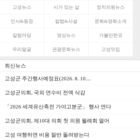
고성뉴스
시가 있는 삶
정치의원뉴스
인사&동정
칼럼&사설
문화&영화소개
알림마당
영상뉴스
가볼만한곳
우리말글
관광문화뉴스
고성맛집
최신뉴스
고성군 주간행사예정표(2026. 8. 10....
고성군의회, 국외 연수비 전액 삭감
「2026 세계유산축전 가야고분군」 행사 연다
고성군의회, 제10대 의회 첫 의원 월례회 열어
고성 여행하면 비용 절반 돌려받는다