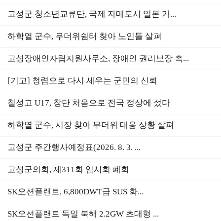
고성군 청소년교류단, 국제 자매도시 일본 가...
하학열 군수, 무더위쉼터 찾아 노인들 살펴
고성장애인자립지원사무소, 장애인 권리보장 촉...
[기고] 청렴으로 다시 세우는 군민의 신뢰
철성고 U17, 창단 처음으로 전국 정상에 섰다
하학열 군수, 시장 찾아 무더위 대응 상황 살펴
고성군 주간행사예정표(2026. 8. 3. ...
고성군의회, 제311회 임시회 폐회
SK오션플랜트, 6,800DWT급 SUS 화...
SK오션플랜트 독일 북해 2.2GW 초대형 ...