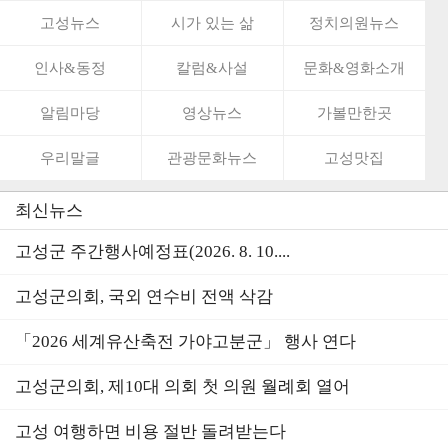
고성뉴스
시가 있는 삶
정치의원뉴스
인사&동정
칼럼&사설
문화&영화소개
알림마당
영상뉴스
가볼만한곳
우리말글
관광문화뉴스
고성맛집
최신뉴스
고성군 주간행사예정표(2026. 8. 10....
고성군의회, 국외 연수비 전액 삭감
「2026 세계유산축전 가야고분군」 행사 연다
고성군의회, 제10대 의회 첫 의원 월례회 열어
고성 여행하면 비용 절반 돌려받는다