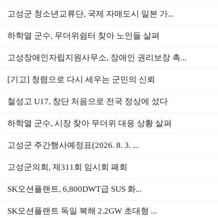
고성군 청소년교류단, 국제 자매도시 일본 가...
하학열 군수, 무더위쉼터 찾아 노인들 살펴
고성장애인자립지원사무소, 장애인 권리보장 촉...
[기고] 청렴으로 다시 세우는 군민의 신뢰
철성고 U17, 창단 처음으로 전국 정상에 섰다
하학열 군수, 시장 찾아 무더위 대응 상황 살펴
고성군 주간행사예정표(2026. 8. 3. ...
고성군의회, 제311회 임시회 폐회
SK오션플랜트, 6,800DWT급 SUS 화...
SK오션플랜트 독일 북해 2.2GW 초대형 ...