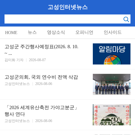
고성인터넷뉴스
뉴스
영상소식
오피니언
인사이드
HOME
알림마당
고성군 주간행사예정표(2026. 8. 10.
~ ...
김미화 기자
|
2026-08-07
고성군의회, 국외 연수비 전액 삭감
고성인터넷뉴스
|
2026-08-06
「2026 세계유산축전 가야고분군」
행사 연다
고성인터넷뉴스
|
2026-08-06