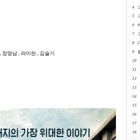
4
5
고
6
7
고
8
9
,
장영남
,
라미란
,
김슬기
10
11
12
13
14
15
16
17
18