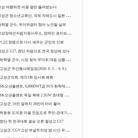
고성 여행하면 비용 절반 돌려받는다
성군 청소년교류단, 국제 자매도시 일본 가사오카시 찾아
하학열 군수, 무더위쉼터 찾아 노인들 살펴
성장애인자립지원사무소, 장애인 권리보장 촉구 1인 시위 벌여
[기고] 청렴으로 다시 세우는 군민의 신뢰
철성고 U17, 창단 처음으로 전국 정상에 섰다
하학열 군수, 시장 찾아 무더위 대응 상황 살펴
고성군 주간행사예정표(2026. 8. 3. ~ 8. 9.)
고성군의회, 제311회 임시회 폐회
SK오션플랜트, 6,800DWT급 SUS 화학제품운반선 2척 수주
SK오션플랜트 독일 북해 2.2GW 초대형 해상변전소 하부구조물 수주
고성군, 어린 말쥐치 28만여 마리 풀어
허동원 도의원 마을 진입도로 주민-관계기관과 함께 간담회 열어
창단 첫 전국대회 결승 오른 철성고 U17
고성군, CGV고성 부설주차장 밤 시간 무료 개방한다