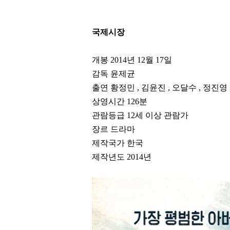
국제시장
개봉
2014
년
12
월
17
일
감독 윤제균
출연 황정민
,
김윤진
,
오달수
,
정진영
상영시간
126
분
관람등급
12
세 이상 관람가
장르 드라마
제작국가 한국
제작년도
2014
년