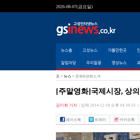
2026-08-07(금요일)
뉴스홈
고성뉴스
가볼만한곳
알림마당
우리말글
영상뉴스
홈
> 뉴스 >
문화&영화소개
[주말영화]국제시장, 상
김미화 기자
|
입력 2014-12-18 오후 04:59:35
|
페이스북
트위터
카카오톡