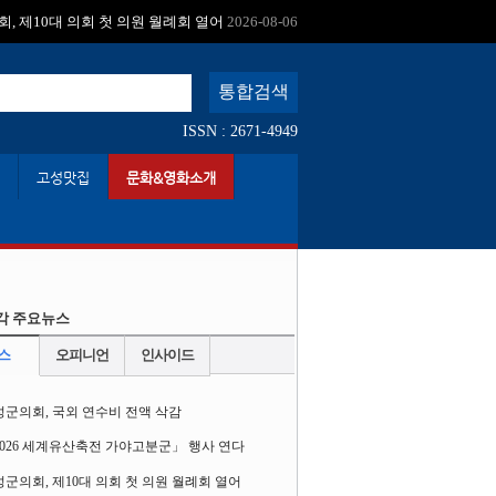
:
고성 여행하면 비용 절반 돌려받는다
2026-08-06
ISSN : 2671-4949
고성맛집
문화&영화소개
각 주요뉴스
스
오피니언
인사이드
성군의회, 국외 연수비 전액 삭감
2026 세계유산축전 가야고분군」 행사 연다
군의회, 제10대 의회 첫 의원 월례회 열어