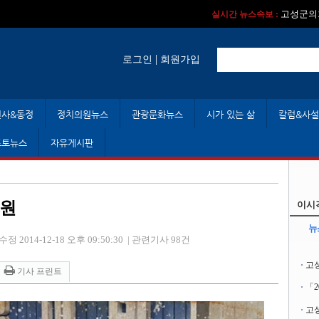
실시간 뉴스속보 :
실시간 뉴스속보 :
실시간 뉴스속보 
실시간 뉴스속보 :
|
로그인
회원가입
인사&동정
정치의원뉴스
관광문화뉴스
시가 있는 삶
칼럼&사설
포토뉴스
자유게시판
의원
이시
뉴
수정 2014-12-18 오후 09:50:30
|
관련기사 98건
고
기사 프린트
「
고성