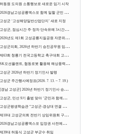
허동원 도의원 소통행보로 새로운 임기 시작
2026경남고성공룡엑스포 함께 일할 군민 모집
고성군 ‘고성해양일반산업단지’ 새로 지정
고성군, 점심시간 주·정차 단속유예 3시간으로 확대
2026년도 제1회 고성공룡지질공원 자문위원회 열어
고성군의회, 2026년 하반기 승진공무원 임용장 수여
제63회 청룡기 전국고등학교 축구대회 고성서 열린다
SK오션플랜트, 협동로봇 활용해 해상풍력 생산 혁신 속도 낸다
고성군 2026년 하반기 정기인사 발령
고성군 주간행사예정표(2026. 7. 13. ~ 7. 19.)
[경남 고성군] 2026년 하반기 정기인사 승진심사 결과
고성군, 민선 9기 출범 맞아 ‘군민과 함께하는 대전환 소통간담회’ 열어
고성군평생학습관 “고성군-경상대 연결 평생교육” 운영
제10대 고성군의회 전반기 상임위원회 구성 완료
2026경남고성공룡엑스포 입장권 사전예매 시작
제39대 허동식 고성군 부군수 취임