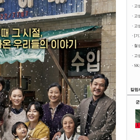
고
[기
철성
고성
칼럼
군