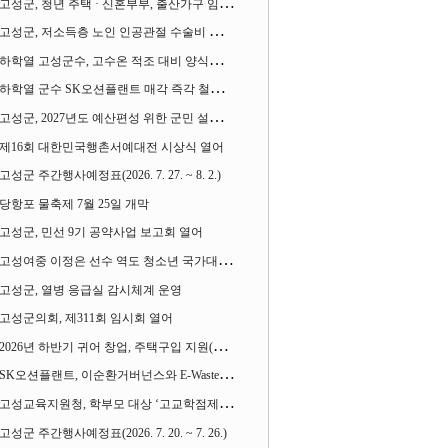
고성군, 청년 주택 · 신혼부부, 출산가구 임차보증금 대출이자 지원사업 시행
고성군, 저소득층 노인 인공관절 수술비 지원사업 계속 추진
하학열 고성군수, 고수온 적조 대비 양식장 현장점검
하학열 군수 SK오션플랜트 매각 즉각 철회 촉구 기자회견 열어
고성군, 2027년도 예산편성 위한 군민 설문조사 실시
제16회 대한민국행촌서예대전 시상식 열어
고성군 주간행사예정표(2026. 7. 27. ~ 8. 2.)
당항포 물축제 7월 25일 개막
고성군, 민선 9기 공약사업 보고회 열어
고성여중 이정은 선수 역도 청소년 국가대표에 뽑혀
고성군, 열병 응급실 감시체계 운영
고성군의회, 제311회 임시회 열어
2026년 하반기 귀어 창업, 주택구입 지원(융자) 사업대상자 모집
SK오션플랜트, 이순환거버넌스와 E-Waste Zero 업무협약
고성교육지원청, 학부모 대상 ‘고교학점제와 대입제도 설명회’ 열어
고성군 주간행사예정표(2026. 7. 20. ~ 7. 26.)