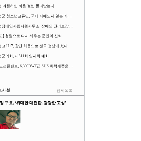
성 여행하면 비용 절반 돌려받는다
고
성군 청소년교류단, 국제 자매도시 일본 가사오카시 찾아
고
성장애인자립지원사무소, 장애인 권리보장 촉구 1인 시위 벌여
고] 청렴으로 다시 세우는 군민의 신뢰
고 U17, 창단 처음으로 전국 정상에 섰다
군의회, 제311회 임시회 폐회
S
K오션플랜트, 6,800DWT급 SUS 화학제품운반선 2척 수주
&사설
전체목록
정 구호, ‘위대한 대전환, 당당한 고성’