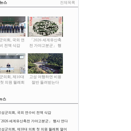
 뉴스
전체목록
군의회, 국외 연
「2026 세계유산축
비 전액 삭감
전 가야고분군」 행
사 연다
군의회, 제10대
고성 여행하면 비용
 첫 의원 월례회
절반 돌려받는다
열어
뉴스
고성군의회, 국외 연수비 전액 삭감
「2026 세계유산축전 가야고분군」 행사 연다
고성군의회, 제10대 의회 첫 의원 월례회 열어