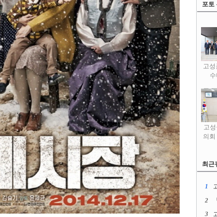
포토
고성
수
고성
의회
최근
1
2
3