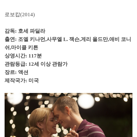
로보캅
(2014)
감독
:
호세 파딜라
출연
:
조엘 키나먼
,
사무엘
L.
잭슨
,
게리 올드만
,
애비 코니
쉬
,
마이클 키튼
상영시간
: 117
분
관람등급
: 12
세 이상 관람가
장르
:
액션
제작국가
:
미국