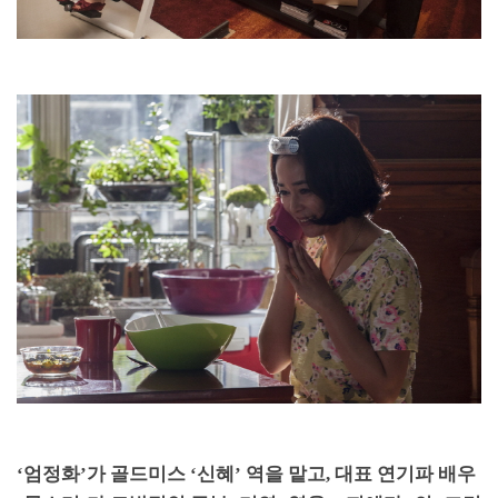
‘
엄정화
’
가 골드미스
‘
신혜
’
역을 맡고
,
대표 연기파 배우