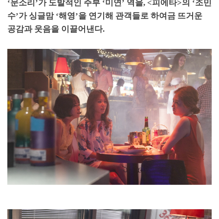
‘
문소리
’
가 도발적인 주부
‘
미연
’
역을
, <
피에타
>
의
‘
조민
수
’
가 싱글맘
‘
해영
’
을 연기해 관객들로 하여금 뜨거운
공감과 웃음을 이끌어낸다
.