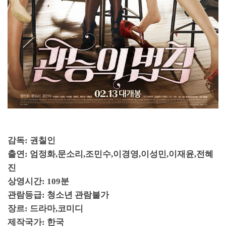
감독
:
권칠인
출연
:
엄정화
,
문소리
,
조민수
,
이경영
,
이성민
,
이재윤
,
전혜
진
상영시간
: 109
분
관람등급
:
청소년 관람불가
장르
:
드라마
,
코미디
제작국가
:
한국