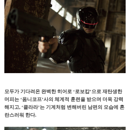
모두가 기다려온 완벽한 히어로
‘
로보캅
’
으로 재탄생한
머피는
‘
옴니코프
’
사의 체계적 훈련을 받으며 더욱 강력
해지고
, ‘
클라라
’
는 기계처럼 변해버린 남편의 모습에 혼
란스러워 한다
.