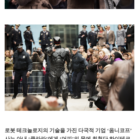
로봇 테크놀로지의 기술을 가진 다국적 기업
‘
옴니코프
’
사는 아내
‘
클라라
’
에게
‘
머피
’
의 몸에 최첨단 하이테크