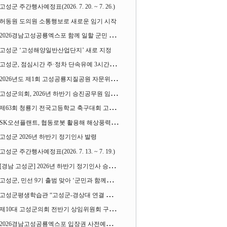
고성군 주간행사예정표(2026. 7. 20. ~ 7. 26.)
허동원 도의원 소통행보로 새로운 임기 시작
2026경남고성공룡엑스포 함께 일할 군민 모집
고성군 ‘고성해양일반산업단지’ 새로 지정
고성군, 점심시간 주·정차 단속유예 3시간으로 확대
2026년도 제1회 고성공룡지질공원 자문위원회 열어
고성군의회, 2026년 하반기 승진공무원 임용장 수여
제63회 청룡기 전국고등학교 축구대회 고성서 열린다
SK오션플랜트, 협동로봇 활용해 해상풍력 생산 혁신 속도 낸다
고성군 2026년 하반기 정기인사 발령
고성군 주간행사예정표(2026. 7. 13. ~ 7. 19.)
[경남 고성군] 2026년 하반기 정기인사 승진심사 결과
고성군, 민선 9기 출범 맞아 ‘군민과 함께하는 대전환 소통간담회’ 열어
고성군평생학습관 “고성군-경상대 연결 평생교육” 운영
제10대 고성군의회 전반기 상임위원회 구성 완료
2026경남고성공룡엑스포 입장권 사전예매 시작