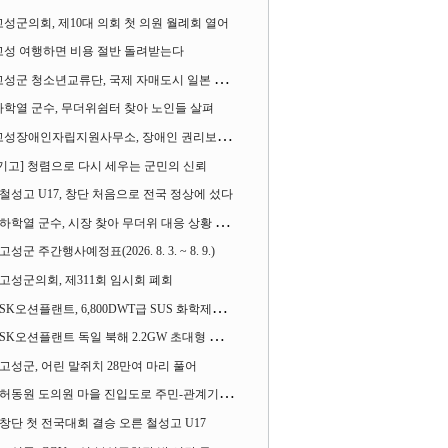
고성군의회, 제10대 의회 첫 의원 월례회 열어
고성 여행하면 비용 절반 돌려받는다
성군 청소년교류단, 국제 자매도시 일본 가사오카시 찾아
하학열 군수, 무더위쉼터 찾아 노인들 살펴
성장애인자립지원사무소, 장애인 권리보장 촉구 1인 시위 벌여
[기고] 청렴으로 다시 세우는 군민의 신뢰
철성고 U17, 창단 처음으로 전국 정상에 섰다
하학열 군수, 시장 찾아 무더위 대응 상황 살펴
고성군 주간행사예정표(2026. 8. 3. ~ 8. 9.)
고성군의회, 제311회 임시회 폐회
SK오션플랜트, 6,800DWT급 SUS 화학제품운반선 2척 수주
SK오션플랜트 독일 북해 2.2GW 초대형 해상변전소 하부구조물 수주
고성군, 어린 말쥐치 28만여 마리 풀어
허동원 도의원 마을 진입도로 주민-관계기관과 함께 간담회 열어
창단 첫 전국대회 결승 오른 철성고 U17