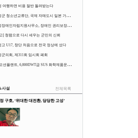
성 여행하면 비용 절반 돌려받는다
고
성군 청소년교류단, 국제 자매도시 일본 가사오카시 찾아
고
성장애인자립지원사무소, 장애인 권리보장 촉구 1인 시위 벌여
고] 청렴으로 다시 세우는 군민의 신뢰
고 U17, 창단 처음으로 전국 정상에 섰다
군의회, 제311회 임시회 폐회
S
K오션플랜트, 6,800DWT급 SUS 화학제품운반선 2척 수주
&사설
전체목록
정 구호, ‘위대한 대전환, 당당한 고성’