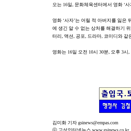
오는
16
일
,
문화체육센터에서 영화
‘
사
영화
‘
사자
’
는 어릴 적 아버지를 잃은 
에 생긴 알 수 없는 상처를 해결하기 
터리
,
액션
,
공포
,
드라마
,
코미디와 같
영화는
16
일 오전
10
시
30
분
,
오후
3
시
,
김미화 기자 gsinews@empas.com
ⓒ 고성인터넷뉴스 www.gsinews.co.