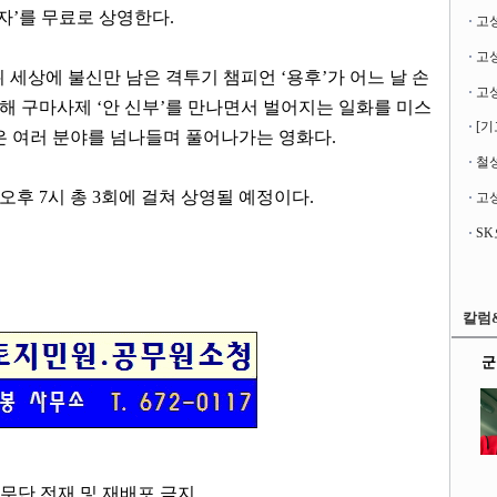
자
’
를 무료로 상영한다
.
고
뒤 세상에 불신만 남은 격투기 챔피언
‘
용후
’
가 어느 날 손
위해 구마사제
‘
안 신부
’
를 만나면서 벌어지는 일화를 미스
[기
은 여러 분야를 넘나들며 풀어나가는 영화다
.
철성
오후
7
시 총
3
회에 걸쳐 상영될 예정이다
.
고성
칼럼
군
kr, 무단 전재 및 재배포 금지