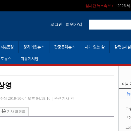
실시간 뉴스속보 :
실시간 뉴스속보 
「2026
실시간 뉴스속보 :
|
로그인
회원가입
인사&동정
정치의원뉴스
관광문화뉴스
시가 있는 삶
칼럼&사설
포토뉴스
자유게시판
 상영
이시
뉴
수정 2019-10-04 오후 04:18:10
|
관련기사 건
고
기사 프린트
「
고성