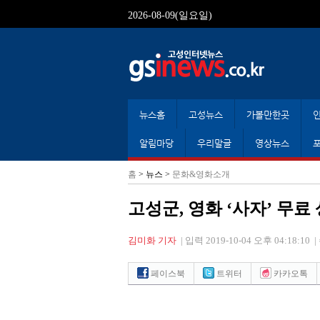
2026-08-09(일요일)
뉴스홈
고성뉴스
가볼만한곳
알림마당
우리말글
영상뉴스
홈
> 뉴스 >
문화&영화소개
고성군, 영화 ‘사자’ 무료
김미화 기자
|
입력 2019-10-04 오후 04:18:10
|
페이스북
트위터
카카오톡