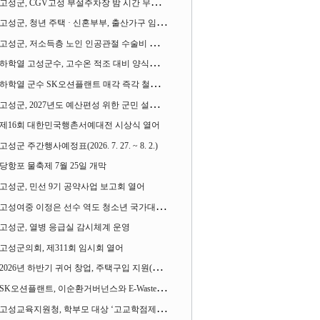
고성군, CGV고성 부설주차장 밤 시간 무료 개방한다
고성군, 청년 주택 · 신혼부부, 출산가구 임차보증금 대출이자 지원사업 시행
고성군, 저소득층 노인 인공관절 수술비 지원사업 계속 추진
하학열 고성군수, 고수온 적조 대비 양식장 현장점검
하학열 군수 SK오션플랜트 매각 즉각 철회 촉구 기자회견 열어
고성군, 2027년도 예산편성 위한 군민 설문조사 실시
제16회 대한민국행촌서예대전 시상식 열어
고성군 주간행사예정표(2026. 7. 27. ~ 8. 2.)
당항포 물축제 7월 25일 개막
고성군, 민선 9기 공약사업 보고회 열어
고성여중 이정은 선수 역도 청소년 국가대표에 뽑혀
고성군, 열병 응급실 감시체계 운영
고성군의회, 제311회 임시회 열어
2026년 하반기 귀어 창업, 주택구입 지원(융자) 사업대상자 모집
SK오션플랜트, 이순환거버넌스와 E-Waste Zero 업무협약
고성교육지원청, 학부모 대상 ‘고교학점제와 대입제도 설명회’ 열어