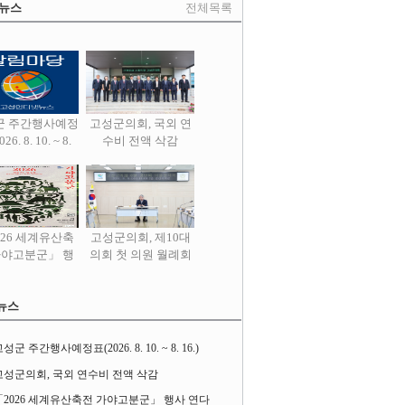
 뉴스
전체목록
군 주간행사예정
고성군의회, 국외 연
26. 8. 10. ~ 8.
수비 전액 삭감
16.)
026 세계유산축
고성군의회, 제10대
가야고분군」 행
의회 첫 의원 월례회
사 연다
열어
뉴스
성군 주간행사예정표(2026. 8. 10. ~ 8. 16.)
고성군의회, 국외 연수비 전액 삭감
「2026 세계유산축전 가야고분군」 행사 연다