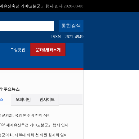
:
 세계유산축전 가야고분군」 행사 연다
2026-08-06
ISSN : 2671-4949
고성맛집
문화&영화소개
각 주요뉴스
스
오피니언
인사이드
성군의회, 국외 연수비 전액 삭감
2026 세계유산축전 가야고분군」 행사 연다
군의회, 제10대 의회 첫 의원 월례회 열어