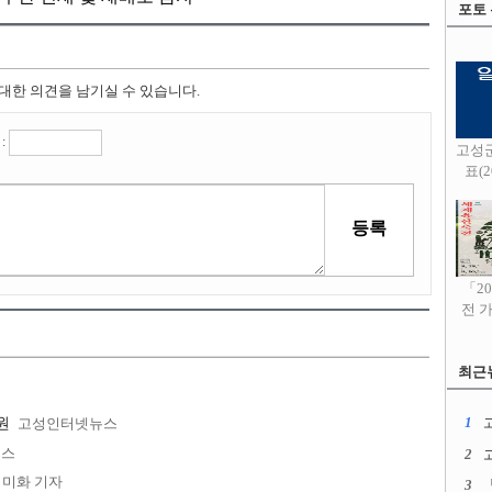
포토
 대한 의견을 남기실 수 있습니다.
:
고성
표(20
「2
전 
최근
1
고
원
고성인터넷뉴스
뉴스
2
미화 기자
3