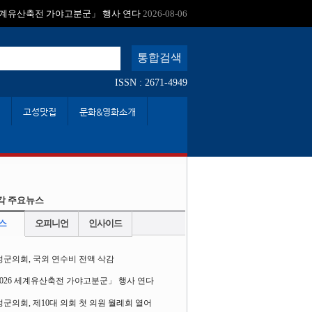
:
 세계유산축전 가야고분군」 행사 연다
2026-08-06
ISSN : 2671-4949
고성맛집
문화&영화소개
각 주요뉴스
스
오피니언
인사이드
성군의회, 국외 연수비 전액 삭감
2026 세계유산축전 가야고분군」 행사 연다
군의회, 제10대 의회 첫 의원 월례회 열어