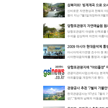
삼복더위! 빙계계곡 으로 오세
신비로운 자연현상과 천혜의 아
원이 지난 7월1일개장하여 8월31
당항포관광지 자연예술원 원
당항포관광지 야생화 산책로를 
수석을 감상하며 자연의 아름다움을
2009 아시아 현대음악제 통
아시아작곡가연맹 죠수아 챈 회장
시아현대음악제를 통영과 서울에서
당항포관광지에 “야외풀장” 마
관광지관리사업소에서는 본격적인 
야외풀장을 개장하기로 했다.
관광공사 추천 ‘7월의 가볼만한
한국관광공사는‘07년도 7월의 
성)”,“동해와 남해의 어둠을 밝히