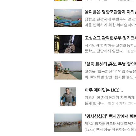
올여름은 당항포관광지 야외
당항포 관광지내 수변무대 앞 광
미를 만끽하기 위한 워터슬라이드
고성초교 관악합주부 정기연
지역민과 함께하는 고성초등학교 
등학교 강당에서 열렸다.
한창식 
『철둑 회센터』홍보 특별 할
고성읍 ‘철둑회센터’ 영업주들은 
회 10% 특별 할인’ 행사를 벌인다
아주 재미있는 UCC...
지방의 한 자치단체가 지역축제 
돌게 합니다.
한창식 기자 | 2007-
“명사삼십리” 백사장에서 
제7회 임자해변모래체험축제가 오
(12km) 백사장을 자랑하는 신