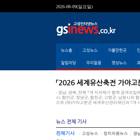
2026-08-09(일요일)
뉴스홈
고성뉴스
가볼만한곳
알림마당
우리말글
영상뉴스
「2026 세계유산축전 가야고
- 경남, 경북, 전북 7개 지자체가 함께 공개모집
시, 함안군, 창녕군, 합천군, 고령군, 남원시
으로 (재)가야고분군 세계유산관리재단과 7개 시군
뉴스 전체 기사
전체기사
|
고성뉴스
|
정치의원뉴스
|
경남