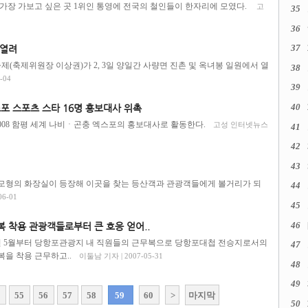
가장 가보고 싶은 곳 1위인 통영에 전국의 철인들이 한자리에 모였다.
고
35
36
37
 열려
(축제위원장 이상권)가 2, 3일 양일간 사량면 진촌 및 옥녀봉 일원에서 열
38
-04
39
40
포 스포츠 스타 16명 홍보대사 위촉
2008 함평 세계 나비ㆍ곤충 엑스포의 홍보대사로 활동한다.
고성 인터넷뉴스
41
42
43
모형의 화장실이 등장해 이곳을 찾는 등산객과 관광객들에게 볼거리가 되
44
6-01
45
46
 착용 관광객들로부터 큰 호응 얻어..
년 5월부터 당항포관광지 내 직원들의 근무복으로 당항포대첩 전승지로서의
47
을 착용 근무하고..
이둘남 기자 | 2007-05-31
48
49
4
55
56
57
58
59
60
>
마지막
50