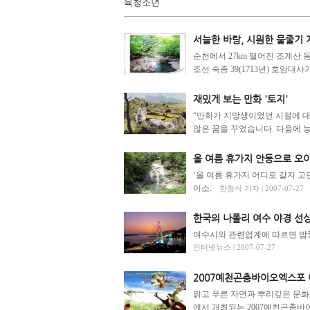
육청소년
서늘한 바람, 시원한 물줄기 
순천에서 27km 떨어진 조계산
조선 숙종 39(1713년) 호암대사
재밌게 보는 만화 '토지'
“만화가 지망생이었던 시절에 대하
않은 꿈을 꾸었습니다. 다음에 능
올 여름 휴가지 안동으로 오이소
‘올 여름 휴가지 어디로 갈지 
이소.
한창식 기자 | 2007-07-27
한국의 나폴리 여수 야경 선상
여수시와 관련업계에 따르면 밤풍
인터넷뉴스 | 2007-07-27
2007예천곤충바이오엑스포 이렇게 
맑고 푸른 자연과 뿌리깊은 문화
에서 개최되는 2007예천곤충바이