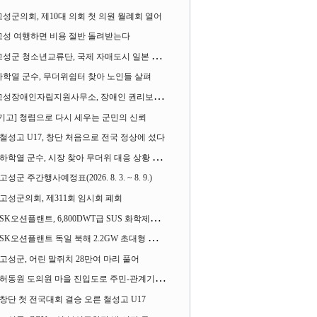
고성군의회, 제10대 의회 첫 의원 월례회 열어
고성 여행하면 비용 절반 돌려받는다
성군 청소년교류단, 국제 자매도시 일본 가사오카시 찾아
하학열 군수, 무더위쉼터 찾아 노인들 살펴
성장애인자립지원사무소, 장애인 권리보장 촉구 1인 시위 벌여
[기고] 청렴으로 다시 세우는 군민의 신뢰
철성고 U17, 창단 처음으로 전국 정상에 섰다
하학열 군수, 시장 찾아 무더위 대응 상황 살펴
고성군 주간행사예정표(2026. 8. 3. ~ 8. 9.)
고성군의회, 제311회 임시회 폐회
SK오션플랜트, 6,800DWT급 SUS 화학제품운반선 2척 수주
SK오션플랜트 독일 북해 2.2GW 초대형 해상변전소 하부구조물 수주
고성군, 어린 말쥐치 28만여 마리 풀어
허동원 도의원 마을 진입도로 주민-관계기관과 함께 간담회 열어
창단 첫 전국대회 결승 오른 철성고 U17