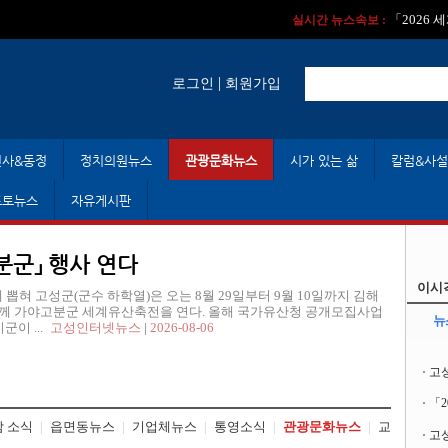
실시간 뉴스속보 :
실시간 뉴스속보 
「2026
실시간 뉴스속보 :
|
로그인
회원가입
인사&동정
정치의원뉴스
관광문화뉴스
시가 있는 삶
칼럼&사설
포토뉴스
자유게시판
분군」 행사 연다
이시
에 뽑혀 고성군(군수 하학열)은 오는 8월 29일부터 9월 10일까지 김해
와 함께 가야고분군 세계유산축전을 연다. 올해 국가유산청 공개모집사업
뉴
이 ...
고성인터넷뉴스
|
2026-08-06
고
「
 소식
|
읍면동뉴스
|
기업체뉴스
|
통영소식
|
관광문화뉴스
|
교
고성