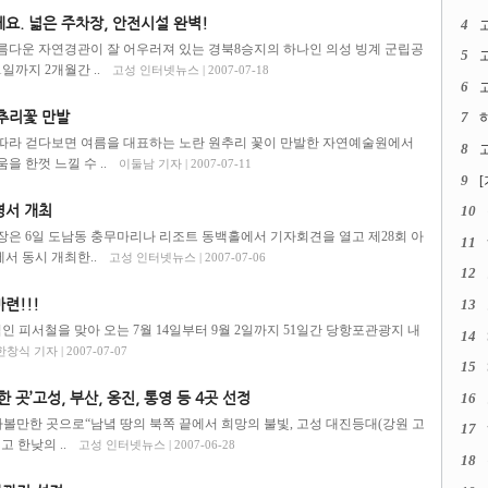
요. 넓은 주차장, 안전시설 완벽!
4
름다운 자연경관이 잘 어우러져 있는 경북8승지의 하나인 의성 빙계 군립공
5
일까지 2개월간 ..
고성 인터넷뉴스 | 2007-07-18
6
고
추리꽃 만발
7
따라 걷다보면 여름을 대표하는 노란 원추리 꽃이 만발한 자연예술원에서
8
고
 한껏 느낄 수 ..
이둘남 기자 | 2007-07-11
9
영서 개최
10
은 6일 도남동 충무마리나 리조트 동백홀에서 기자회견을 열고 제28회 아
11
 동시 개최한..
고성 인터넷뉴스 | 2007-07-06
12
련!!!
13
피서철을 맞아 오는 7월 14일부터 9월 2일까지 51일간 당항포관광지 내
14
한창식 기자 | 2007-07-07
15
 곳’고성, 부산, 옹진, 통영 등 4곳 선정
16
가볼만한 곳으로“남녘 땅의 북쪽 끝에서 희망의 불빛, 고성 대진등대(강원 고
17
고 한낮의 ..
고성 인터넷뉴스 | 2007-06-28
18