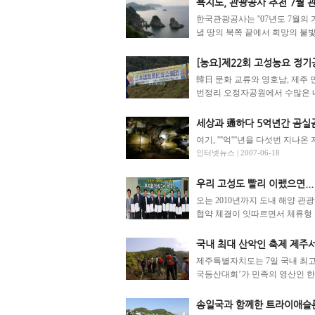
욕지도, 관광공사 추천 7월 
한국관광공사는 ''07년도 7월의 
녘 땅의 북쪽 끝에서 희망의 불빛,
[농요]제22회 고성농요 정기
韓日 문화 교류와 영호남, 제주 
번정리 오정자공원에서 수많은 내
세상과 通하다 5억년간 곰실곰
여기, ''''억''''년을 다섯번 지
인터넷뉴스 | 2007-06-18
우리 고성도 빨리 이랬으면...
오는 2010년까지 도내 해양 
협약 체결이 잇따르면서 체류형 
국내 최대 산악인 축제 제주
제주특별자치도는 7일 국내 최고
국등산대회’가 민족의 영산인 한라
송일국과 함께한 트라이애슬