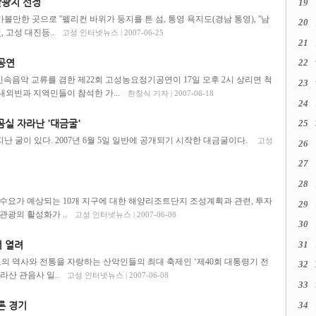
관광지 선정
19
가볼만한 곳으로 ''펠리컨 바위가 둥지를 튼 섬, 통영 욕지도(경남 통영), ''남
20
 고성 대진등..
고성 인터넷뉴스 | 2007-06-25
21
공연
22
민속음악 교류를 겸한 제22회 고성농요정기공연이 17일 오후 2시 상리면 척
23
외빈과 지역민들이 참석한 가...
한창식 기자 | 2007-06-18
24
25
실 자라난 '대금굴'
나온 지난 굴이 있다. 2007년 6월 5일 일반에 공개되기 시작한 대금굴이다.
고성
26
27
28
관광수요가 예상되는 10개 지구에 대한 해양리조트단지 조성계획과 관련, 투자
29
관광의 활성화가 ..
고성 인터넷뉴스 | 2007-06-08
30
31
서 열려
의 역사와 전통을 자랑하는 산악인들의 최대 축제인 ‘제40회 대통령기 전
32
산 관음사 일..
고성 인터넷뉴스 | 2007-06-08
33
34
론 경기