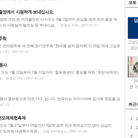
포토
풀장에서 시원하게 보내십시오.
장에 개장 된 야외풀장은 다가오는 9월 2일까지 손님을 맞게 되며 풀장 재
와 샤워실과 탈의실 등 부대시설...
한창식 기자 | 2007-07-17
주회
고성
관악합주부 세 번째 정기연주회 ''한여름 밤의 음악회‘가 18일 저녁 고성초
표(20
기자 | 2007-07-19
인행사
오는 7월 22일부터 7월 31일까지 ‘철둑회센터’ 홍보를 위한 ‘갯장어(하모)
.
한창식 기자 | 2007-07-20
「2
전 
행사 홍보용으로 만든 UCC 입니다. 번득이는 아이디어에 입가에 웃음을 감
최근
07-21
해변모래체험축제
1
고
는 7월 27일부터 29일까지 3일에 걸쳐 국내 최대길이인 명사 삼십리
2
안군 임자면 대광해수욕장..
고성 인터넷뉴스 | 2007-07-18
3