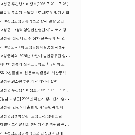
고성군 주간행사예정표(2026. 7. 20. ~ 7. 26.)
허동원 도의원 소통행보로 새로운 임기 시작
2026경남고성공룡엑스포 함께 일할 군민 모집
고성군 ‘고성해양일반산업단지’ 새로 지정
고성군, 점심시간 주·정차 단속유예 3시간으로 확대
2026년도 제1회 고성공룡지질공원 자문위원회 열어
고성군의회, 2026년 하반기 승진공무원 임용장 수여
제63회 청룡기 전국고등학교 축구대회 고성서 열린다
SK오션플랜트, 협동로봇 활용해 해상풍력 생산 혁신 속도 낸다
고성군 2026년 하반기 정기인사 발령
고성군 주간행사예정표(2026. 7. 13. ~ 7. 19.)
[경남 고성군] 2026년 하반기 정기인사 승진심사 결과
고성군, 민선 9기 출범 맞아 ‘군민과 함께하는 대전환 소통간담회’ 열어
고성군평생학습관 “고성군-경상대 연결 평생교육” 운영
제10대 고성군의회 전반기 상임위원회 구성 완료
2026경남고성공룡엑스포 입장권 사전예매 시작