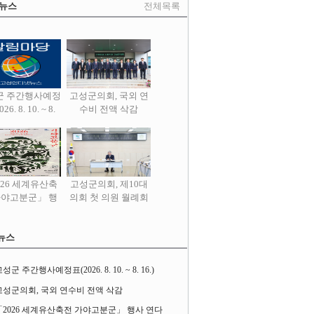
 뉴스
전체목록
군 주간행사예정
고성군의회, 국외 연
26. 8. 10. ~ 8.
수비 전액 삭감
16.)
026 세계유산축
고성군의회, 제10대
가야고분군」 행
의회 첫 의원 월례회
사 연다
열어
뉴스
성군 주간행사예정표(2026. 8. 10. ~ 8. 16.)
고성군의회, 국외 연수비 전액 삭감
「2026 세계유산축전 가야고분군」 행사 연다