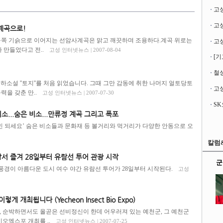
고
계곡으로!
 동쪽 기슭으로 이어지는 선암사계곡은 맑고 깨끗하며 조용하다.계곡 위로는
가 만들었다고 전..
고성 인터넷뉴스 | 2007-08-04
[기
철성
소설 ''토지''를 처음 읽었습니다. 그때 그만 감동에 취한 나머지 얼토당토
고성
력을 갖춘 만..
고성 인터넷뉴스 | 2007-07-30
...숨은 비소...만류정 계곡 그리고 폭포
고민 되세요’ 숨은 비소들과 문화재 등 볼거리와 먹거리가 다양한 안동으로 오
칼럼
서 즐겨 28일부터 유람선 투어 관광 시작
군
경이 아름다운 도시 여수 야간 유람선 투어가 28일부터 시작된다.
고성
개최됩니다 (Yecheon Insect Bio Expo)
, 순박하면서도 올곧은 선비정신이 한데 어우러져 있는 예천군, 그 예천군
오엑스포 개최를 ..
고성 인터넷뉴스 | 2007-07-25