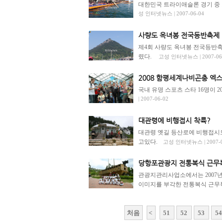
대한민국 트라이애슬론 경기 중 
성 인터넷뉴스 | 2007-06-04
사량도 옥녀봉 전국등반축제
제4회 사량도 옥녀봉 전국등반축제
렸다.
고성 인터넷뉴스 | 2007-06
2008 함평세계나비곤충 엑스
국내 유명 스포츠 스타 16명이 
| 2007-06-02
대관령에 비행접시 착륙?
대관령 옛길 등산로에 비행접시
고있다.
고성 인터넷뉴스 | 2007-0
당항포관광지 전통복식 근무복
관광지관리사업소에서는 2007
이미지를 부각한 전통복식 근무복
처음
<
51
52
53
5