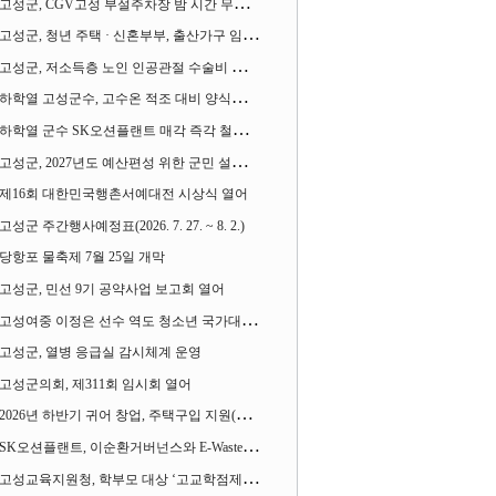
고성군, CGV고성 부설주차장 밤 시간 무료 개방한다
고성군, 청년 주택 · 신혼부부, 출산가구 임차보증금 대출이자 지원사업 시행
고성군, 저소득층 노인 인공관절 수술비 지원사업 계속 추진
하학열 고성군수, 고수온 적조 대비 양식장 현장점검
하학열 군수 SK오션플랜트 매각 즉각 철회 촉구 기자회견 열어
고성군, 2027년도 예산편성 위한 군민 설문조사 실시
제16회 대한민국행촌서예대전 시상식 열어
고성군 주간행사예정표(2026. 7. 27. ~ 8. 2.)
당항포 물축제 7월 25일 개막
고성군, 민선 9기 공약사업 보고회 열어
고성여중 이정은 선수 역도 청소년 국가대표에 뽑혀
고성군, 열병 응급실 감시체계 운영
고성군의회, 제311회 임시회 열어
2026년 하반기 귀어 창업, 주택구입 지원(융자) 사업대상자 모집
SK오션플랜트, 이순환거버넌스와 E-Waste Zero 업무협약
고성교육지원청, 학부모 대상 ‘고교학점제와 대입제도 설명회’ 열어