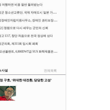
성 여행하면 비용 절반 돌려받는다
고
성군 청소년교류단, 국제 자매도시 일본 가사오카시 찾아
고
성장애인자립지원사무소, 장애인 권리보장 촉구 1인 시위 벌여
고] 청렴으로 다시 세우는 군민의 신뢰
고 U17, 창단 처음으로 전국 정상에 섰다
군의회, 제311회 임시회 폐회
S
K오션플랜트, 6,800DWT급 SUS 화학제품운반선 2척 수주
&사설
전체목록
정 구호, ‘위대한 대전환, 당당한 고성’