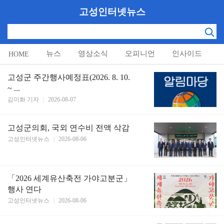
고성인터넷뉴스
뉴스
영상소식
오피니언
인사이드
HOME
알림마당
고성군 주간행사예정표(2026. 8. 10.
~ ...
김미화 기자
|
2026-08-07
고성군의회, 국외 연수비 전액 삭감
고성인터넷뉴스
|
2026-08-06
「2026 세계유산축전 가야고분군」
행사 연다
고성인터넷뉴스
|
2026-08-06