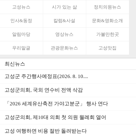
고성뉴스
시가 있는 삶
정치의원뉴스
인사&동정
칼럼&사설
문화&영화소개
알림마당
영상뉴스
가볼만한곳
우리말글
관광문화뉴스
고성맛집
최신뉴스
고성군 주간행사예정표(2026. 8. 10....
고성군의회, 국외 연수비 전액 삭감
「2026 세계유산축전 가야고분군」 행사 연다
고성군의회, 제10대 의회 첫 의원 월례회 열어
고성 여행하면 비용 절반 돌려받는다