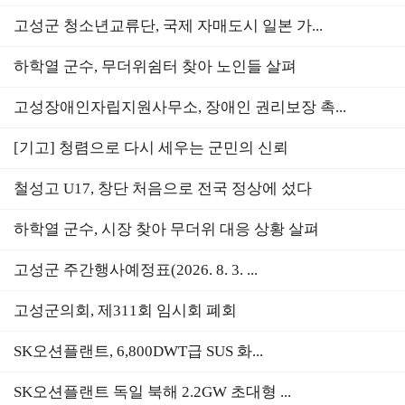
고성군 청소년교류단, 국제 자매도시 일본 가...
하학열 군수, 무더위쉼터 찾아 노인들 살펴
고성장애인자립지원사무소, 장애인 권리보장 촉...
[기고] 청렴으로 다시 세우는 군민의 신뢰
철성고 U17, 창단 처음으로 전국 정상에 섰다
하학열 군수, 시장 찾아 무더위 대응 상황 살펴
고성군 주간행사예정표(2026. 8. 3. ...
고성군의회, 제311회 임시회 폐회
SK오션플랜트, 6,800DWT급 SUS 화...
SK오션플랜트 독일 북해 2.2GW 초대형 ...