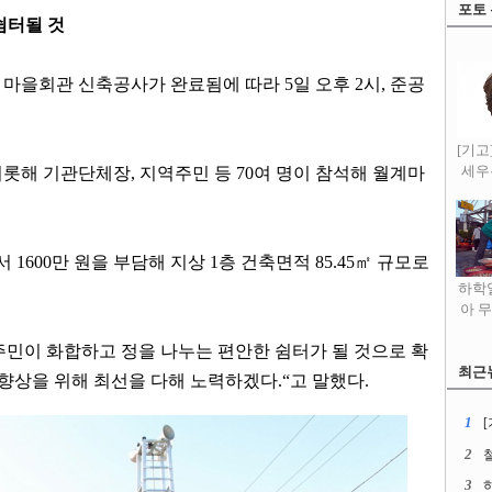
포토
쉼터될 것
마을회관 신축공사가 완료됨에 따라 5일 오후 2시, 준공
[기고
롯해 기관단체장, 지역주민 등 70여 명이 참석해 월계마
세우
1600만 원을 부담해 지상 1층 건축면적 85.45㎡ 규모로
하학열
아 
민이 화합하고 정을 나누는 편안한 쉼터가 될 것으로 확
최근
 향상을 위해 최선을 다해 노력하겠다.“고 말했다.
1
2
3