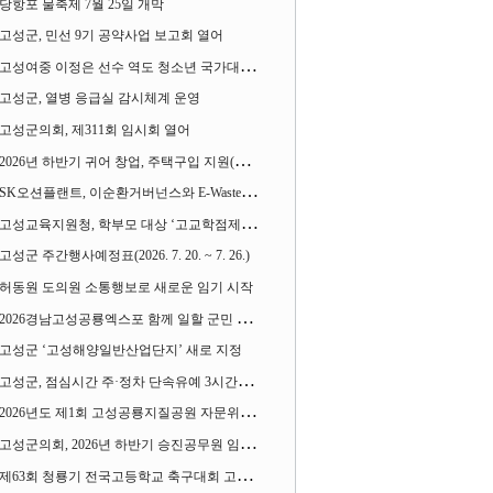
당항포 물축제 7월 25일 개막
고성군, 민선 9기 공약사업 보고회 열어
고성여중 이정은 선수 역도 청소년 국가대표에 뽑혀
고성군, 열병 응급실 감시체계 운영
고성군의회, 제311회 임시회 열어
2026년 하반기 귀어 창업, 주택구입 지원(융자) 사업대상자 모집
SK오션플랜트, 이순환거버넌스와 E-Waste Zero 업무협약
고성교육지원청, 학부모 대상 ‘고교학점제와 대입제도 설명회’ 열어
고성군 주간행사예정표(2026. 7. 20. ~ 7. 26.)
허동원 도의원 소통행보로 새로운 임기 시작
2026경남고성공룡엑스포 함께 일할 군민 모집
고성군 ‘고성해양일반산업단지’ 새로 지정
고성군, 점심시간 주·정차 단속유예 3시간으로 확대
2026년도 제1회 고성공룡지질공원 자문위원회 열어
고성군의회, 2026년 하반기 승진공무원 임용장 수여
제63회 청룡기 전국고등학교 축구대회 고성서 열린다