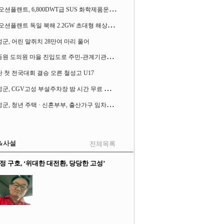
S
K오션플랜트, 6,800DWT급 SUS 화학제품운반선 2척 수주
S
K오션플랜트 독일 북해 2.2GW 초대형 해상변전소 하부구조물 수주
군, 어린 말쥐치 28만여 마리 풀어
허
동원 도의원 마을 진입도로 주민-관계기관과 함께 간담회 열어
 첫 전국대회 결승 오른 철성고 U17
고
성군, CGV고성 부설주차장 밤 시간 무료 개방한다
고
성군, 청년 주택 · 신혼부부, 출산가구 임차보증금 대출이자 지원사업 시행
&사설
전체목록
정 구호, ‘위대한 대전환, 당당한 고성’