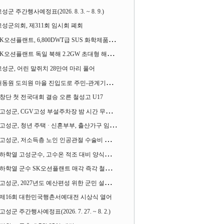
성군 주간행사예정표(2026. 8. 3. ~ 8. 9.)
고성군의회, 제311회 임시회 폐회
K오션플랜트, 6,800DWT급 SUS 화학제품운반선 2척 수주
K오션플랜트 독일 북해 2.2GW 초대형 해상변전소 하부구조물 수주
고성군, 어린 말쥐치 28만여 마리 풀어
동원 도의원 마을 진입도로 주민-관계기관과 함께 간담회 열어
창단 첫 전국대회 결승 오른 철성고 U17
고성군, CGV고성 부설주차장 밤 시간 무료 개방한다
고성군, 청년 주택 · 신혼부부, 출산가구 임차보증금 대출이자 지원사업 시행
고성군, 저소득층 노인 인공관절 수술비 지원사업 계속 추진
하학열 고성군수, 고수온 적조 대비 양식장 현장점검
하학열 군수 SK오션플랜트 매각 즉각 철회 촉구 기자회견 열어
고성군, 2027년도 예산편성 위한 군민 설문조사 실시
제16회 대한민국행촌서예대전 시상식 열어
고성군 주간행사예정표(2026. 7. 27. ~ 8. 2.)