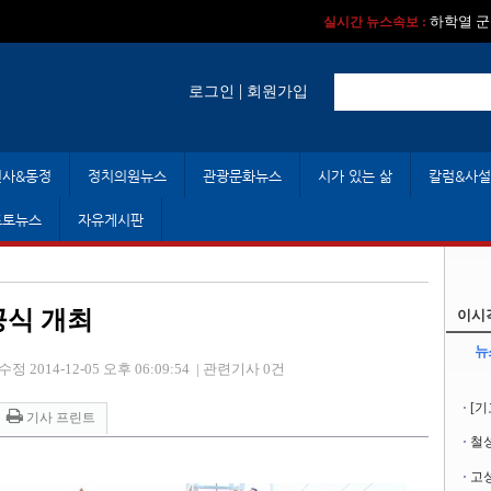
실시간 뉴스속보 :
실시간 뉴스속보 :
하학열 군
실시간 뉴스속보 :
|
로그인
회원가입
인사&동정
정치의원뉴스
관광문화뉴스
시가 있는 삶
칼럼&사설
포토뉴스
자유게시판
공식 개최
이시
뉴
수정 2014-12-05 오후 06:09:54
|
관련기사 0건
[기
기사 프린트
철성
고성