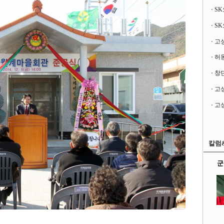
고성
창단
칼럼
군