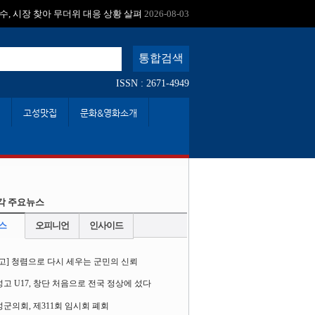
수, 시장 찾아 무더위 대응 상황 살펴
2026-08-03
ISSN : 2671-4949
고성맛집
문화&영화소개
각 주요뉴스
스
오피니언
인사이드
고] 청렴으로 다시 세우는 군민의 신뢰
고 U17, 창단 처음으로 전국 정상에 섰다
군의회, 제311회 임시회 폐회