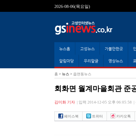
2026-08-06(목요일)
뉴스홈
고성뉴스
가볼만한곳
알림마당
우리말글
영상뉴스
홈
> 뉴스 >
읍면동뉴스
회화면 월계마을회관 준
김미화 기자
|
입력 2014-12-05 오후 06:05:58
|
페이스북
트위터
카카오톡