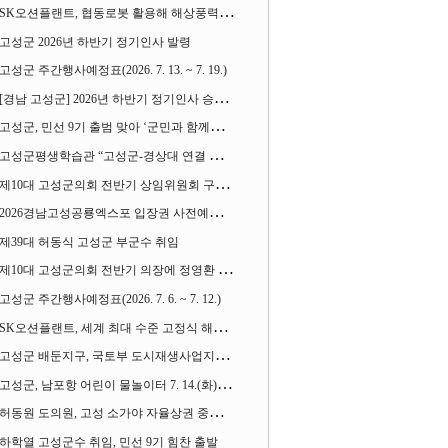
SK오션플랜트, 협동로봇 활용해 해상풍력 생산 혁신 속도 낸다
고성군 2026년 하반기 정기인사 발령
고성군 주간행사예정표(2026. 7. 13. ~ 7. 19.)
[경남 고성군] 2026년 하반기 정기인사 승진심사 결과
고성군, 민선 9기 출범 맞아 ‘군민과 함께하는 대전환 소통간담회’ 열어
고성군평생학습관 “고성군-경상대 연결 평생교육” 운영
제10대 고성군의회 전반기 상임위원회 구성 완료
2026경남고성공룡엑스포 입장권 사전예매 시작
제39대 허동식 고성군 부군수 취임
제10대 고성군의회 전반기 의장에 정영환 의원
고성군 주간행사예정표(2026. 7. 6. ~ 7. 12.)
SK오션플랜트, 세계 최대 수준 고정식 해상풍력 하부구조물 수출
고성군 배둔지구, 국토부 도시재생사업지로 뽑혀
고성군, 남포항 어린이 물놀이터 7. 14.(화) 개장
허동원 도의원, 고성 소가야 자율상권 중기부 상권활성화사업 선정 견인
하학열 고성군수 취임, 민선 9기 힘찬 출발