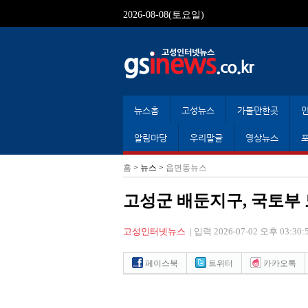
2026-08-08(토요일)
뉴스홈
고성뉴스
가볼만한곳
알림마당
우리말글
영상뉴스
홈
> 뉴스 >
읍면동뉴스
고성군 배둔지구, 국토부
고성인터넷뉴스
|
입력 2026-07-02 오후 03:30:
페이스북
트위터
카카오톡