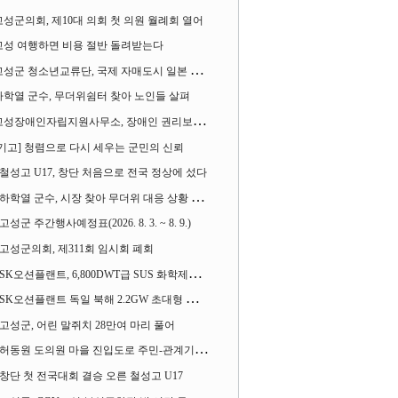
고성군의회, 제10대 의회 첫 의원 월례회 열어
고성 여행하면 비용 절반 돌려받는다
성군 청소년교류단, 국제 자매도시 일본 가사오카시 찾아
하학열 군수, 무더위쉼터 찾아 노인들 살펴
성장애인자립지원사무소, 장애인 권리보장 촉구 1인 시위 벌여
[기고] 청렴으로 다시 세우는 군민의 신뢰
철성고 U17, 창단 처음으로 전국 정상에 섰다
하학열 군수, 시장 찾아 무더위 대응 상황 살펴
고성군 주간행사예정표(2026. 8. 3. ~ 8. 9.)
고성군의회, 제311회 임시회 폐회
SK오션플랜트, 6,800DWT급 SUS 화학제품운반선 2척 수주
SK오션플랜트 독일 북해 2.2GW 초대형 해상변전소 하부구조물 수주
고성군, 어린 말쥐치 28만여 마리 풀어
허동원 도의원 마을 진입도로 주민-관계기관과 함께 간담회 열어
창단 첫 전국대회 결승 오른 철성고 U17