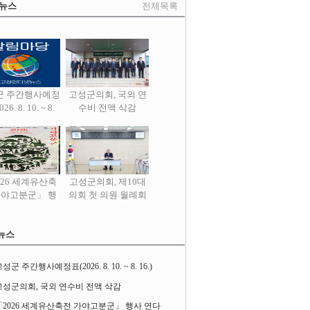
 뉴스
전체목록
군 주간행사예정
고성군의회, 국외 연
26. 8. 10. ~ 8.
수비 전액 삭감
16.)
026 세계유산축
고성군의회, 제10대
가야고분군」 행
의회 첫 의원 월례회
사 연다
열어
뉴스
성군 주간행사예정표(2026. 8. 10. ~ 8. 16.)
고성군의회, 국외 연수비 전액 삭감
「2026 세계유산축전 가야고분군」 행사 연다