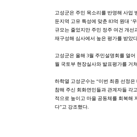
고성군은 주민 목소리를 반영해 사업 
둔지역 고유 특성에 맞춘
83
억 원대
‘
우
규모는 줄었지만 주민 정주 여건 개선
재구성해 심사에서 높은 평가를 받았
고성군은 올해
3
월 주민설명회를 열어
월 국토부 현장실사와 발표평가를 거쳐
하학열 고성군수는
“
이번 최종 선정은
참해 주신 회화면민들과 관계자들 각
적으로 높이고 마을 공동체를 회복해 
다
”
고 강조했다
.