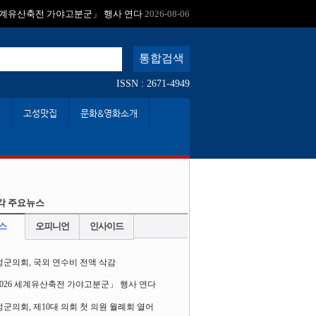
:
 세계유산축전 가야고분군」 행사 연다
2026-08-06
ISSN : 2671-4949
고성맛집
문화&영화소개
각 주요뉴스
스
오피니언
인사이드
성군의회, 국외 연수비 전액 삭감
2026 세계유산축전 가야고분군」 행사 연다
군의회, 제10대 의회 첫 의원 월례회 열어