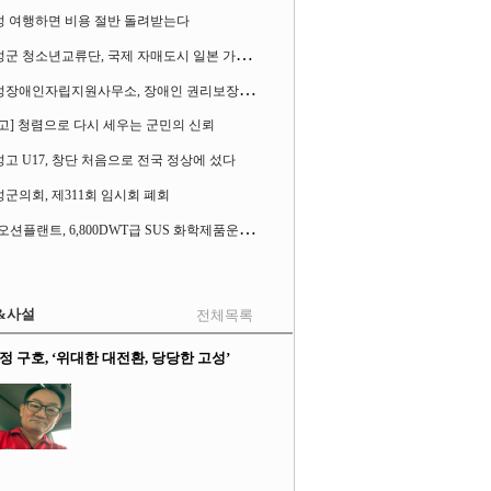
성 여행하면 비용 절반 돌려받는다
고
성군 청소년교류단, 국제 자매도시 일본 가사오카시 찾아
고
성장애인자립지원사무소, 장애인 권리보장 촉구 1인 시위 벌여
고] 청렴으로 다시 세우는 군민의 신뢰
고 U17, 창단 처음으로 전국 정상에 섰다
군의회, 제311회 임시회 폐회
S
K오션플랜트, 6,800DWT급 SUS 화학제품운반선 2척 수주
&사설
전체목록
정 구호, ‘위대한 대전환, 당당한 고성’