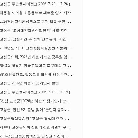
고성군 주간행사예정표(2026. 7. 20. ~ 7. 26.)
허동원 도의원 소통행보로 새로운 임기 시작
2026경남고성공룡엑스포 함께 일할 군민 모집
고성군 ‘고성해양일반산업단지’ 새로 지정
고성군, 점심시간 주·정차 단속유예 3시간으로 확대
2026년도 제1회 고성공룡지질공원 자문위원회 열어
고성군의회, 2026년 하반기 승진공무원 임용장 수여
제63회 청룡기 전국고등학교 축구대회 고성서 열린다
SK오션플랜트, 협동로봇 활용해 해상풍력 생산 혁신 속도 낸다
고성군 2026년 하반기 정기인사 발령
고성군 주간행사예정표(2026. 7. 13. ~ 7. 19.)
[경남 고성군] 2026년 하반기 정기인사 승진심사 결과
고성군, 민선 9기 출범 맞아 ‘군민과 함께하는 대전환 소통간담회’ 열어
고성군평생학습관 “고성군-경상대 연결 평생교육” 운영
제10대 고성군의회 전반기 상임위원회 구성 완료
2026경남고성공룡엑스포 입장권 사전예매 시작