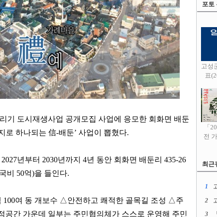
포토
고성
표(20
리기 도시재생사업 공개모집 사업에 응모한 회화면 배둔
「2
지로 하나되는
信
-
배둔
’
사업이 뽑혔다
.
전 
은
2027
년부터
2030
년까지
4
년 동안 회화면 배둔리
435-26
최근
국비
50
억
)
을 들인다
.
1
고
택
100
여 동 개보수
△
안전하고 쾌적한 골목길 조성
△
주
2
점공간 가운데 일부는 주민협의체가 스스로 운영해 주민
3