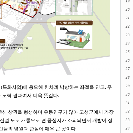
19
20
21
22
23
24
25
26
27
28
29
업
(
특화사업
)
에 응모해 한차례 낙방하는 좌절을 딛고
,
주
30
 노력 결과여서 더욱 뜻깊다
.
31
32
중심 상권을 형성하며 유동인구가 많아 고성군에서 가장
33
 신설 도로 개통으로 면 중심지가 소외되면서 개발이 정
민들의 염원과 관심이 매우 큰 곳이다
.
34