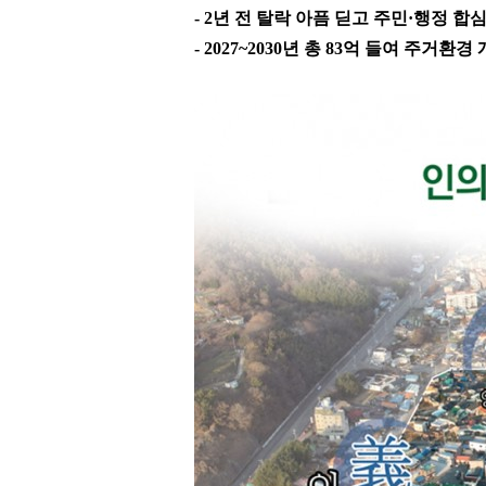
- 2
년 전 탈락 아픔 딛고 주민
·
행정 합심
- 2027~2030
년 총
83
억 들여 주거환경 