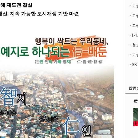
해 재도전 결실
고
개선
,
지속 가능한 도시재생 기반 마련
[기
철성
고성
칼럼
군