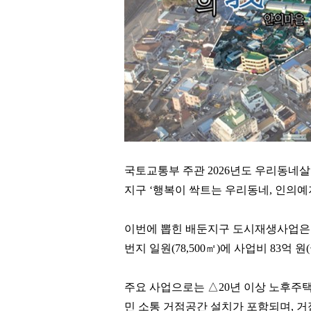
국토교통부 주관
2026
년도 우리동네살
지구
‘
행복이 싹트는 우리동네
,
인의예
이번에 뽑힌 배둔지구 도시재생사업
번지 일원
(78,500
㎡
)
에 사업비
83
억 원
(
주요 사업으로는
△
20
년 이상 노후주
민 소통 거점공간 설치가 포함되며
,
거