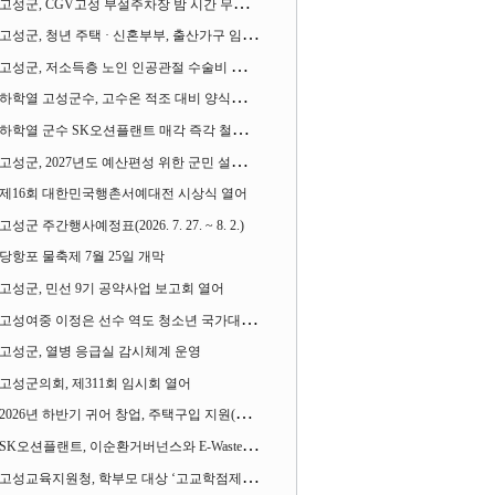
고성군, CGV고성 부설주차장 밤 시간 무료 개방한다
고성군, 청년 주택 · 신혼부부, 출산가구 임차보증금 대출이자 지원사업 시행
고성군, 저소득층 노인 인공관절 수술비 지원사업 계속 추진
하학열 고성군수, 고수온 적조 대비 양식장 현장점검
하학열 군수 SK오션플랜트 매각 즉각 철회 촉구 기자회견 열어
고성군, 2027년도 예산편성 위한 군민 설문조사 실시
제16회 대한민국행촌서예대전 시상식 열어
고성군 주간행사예정표(2026. 7. 27. ~ 8. 2.)
당항포 물축제 7월 25일 개막
고성군, 민선 9기 공약사업 보고회 열어
고성여중 이정은 선수 역도 청소년 국가대표에 뽑혀
고성군, 열병 응급실 감시체계 운영
고성군의회, 제311회 임시회 열어
2026년 하반기 귀어 창업, 주택구입 지원(융자) 사업대상자 모집
SK오션플랜트, 이순환거버넌스와 E-Waste Zero 업무협약
고성교육지원청, 학부모 대상 ‘고교학점제와 대입제도 설명회’ 열어