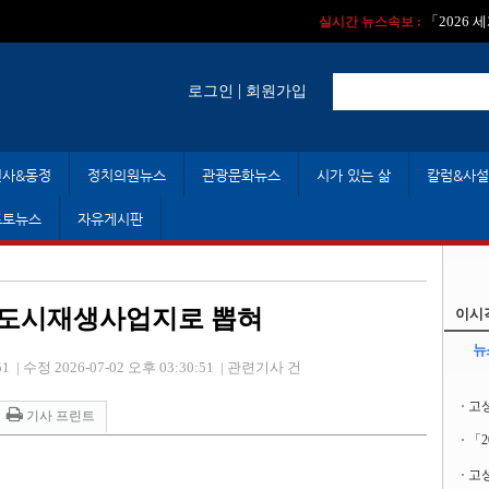
실시간 뉴스속보 :
실시간 뉴스속보 
「2026
실시간 뉴스속보 :
|
로그인
회원가입
인사&동정
정치의원뉴스
관광문화뉴스
시가 있는 삶
칼럼&사설
포토뉴스
자유게시판
 도시재생사업지로 뽑혀
이시
뉴
51
|
수정 2026-07-02 오후 03:30:51
|
관련기사 건
고
기사 프린트
「
고성