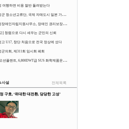
성 여행하면 비용 절반 돌려받는다
고
성군 청소년교류단, 국제 자매도시 일본 가사오카시 찾아
고
성장애인자립지원사무소, 장애인 권리보장 촉구 1인 시위 벌여
고] 청렴으로 다시 세우는 군민의 신뢰
고 U17, 창단 처음으로 전국 정상에 섰다
군의회, 제311회 임시회 폐회
S
K오션플랜트, 6,800DWT급 SUS 화학제품운반선 2척 수주
&사설
전체목록
정 구호, ‘위대한 대전환, 당당한 고성’