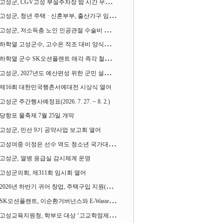
고성군, CGV고성 부설주차장 밤 시간 무료 개방한다
고성군, 청년 주택 · 신혼부부, 출산가구 임차보증금 대출이자 지원사업 시행
고성군, 저소득층 노인 인공관절 수술비 지원사업 계속 추진
하학열 고성군수, 고수온 적조 대비 양식장 현장점검
하학열 군수 SK오션플랜트 매각 즉각 철회 촉구 기자회견 열어
고성군, 2027년도 예산편성 위한 군민 설문조사 실시
제16회 대한민국행촌서예대전 시상식 열어
고성군 주간행사예정표(2026. 7. 27. ~ 8. 2.)
당항포 물축제 7월 25일 개막
고성군, 민선 9기 공약사업 보고회 열어
고성여중 이정은 선수 역도 청소년 국가대표에 뽑혀
고성군, 열병 응급실 감시체계 운영
고성군의회, 제311회 임시회 열어
2026년 하반기 귀어 창업, 주택구입 지원(융자) 사업대상자 모집
SK오션플랜트, 이순환거버넌스와 E-Waste Zero 업무협약
고성교육지원청, 학부모 대상 ‘고교학점제와 대입제도 설명회’ 열어