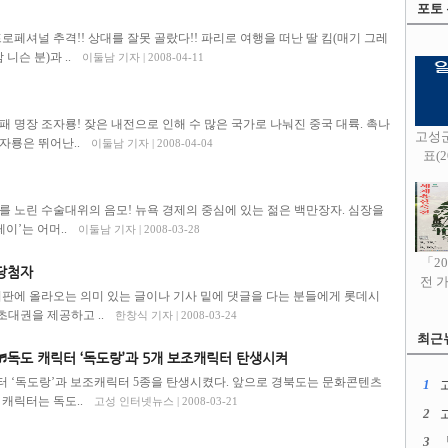
포토
로페셔널 추격!! 상대를 잘못 골랐다!! 파리로 여행을 떠난 딸 킴(매기 그레
니슨 분)과 ..
이둘남 기자 | 2008-04-11
 명장 조자룡! 잦은 내전으로 인해 수 많은 국가로 나눠진 중국 대륙. 촉나
고성
자룡은 뛰어난..
이둘남 기자 | 2008-04-04
표(20
를 노린 수술대위의 음모! 뉴욕 경제의 중심에 있는 젊은 백만장자. 심장을
이’는 어머..
이둘남 기자 | 2008-03-28
「2
당첨자
전 
에 올라오는 의미 있는 글이나 기사 밑에 댓글을 다는 분들에게 롯데시
대권을 제공하고 ..
한창식 기자 | 2008-03-24
최근
 ♬독도 캐릭터 ‘독도랑’과 5개 보조캐릭터 탄생시켜
 ‘독도랑’과 보조캐릭터 5종을 탄생시켰다. 앞으로 경북도는 문화콘텐츠
1
고
캐릭터는 독도..
고성 인터넷뉴스 | 2008-03-21
2
3