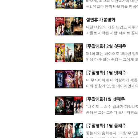
바보계, 최고의 로맨틱가이 대한
국). 유일한 단짝 바보커플 민국이
설연휴 개봉영화
다진+재영의 가끔 뜨겁고 자주 격렬
커플로 시작된 사랑. 데이트 끝나
[주말영화] 2월 첫째주
제1화 때는 바야흐로 1930년 
인생 다 귀찮아 죽겠는 그에게 오
[주말영화] 1월 넷째주
더 무자비하게 더 악랄하게 새롭
터의 정찰기 안, 퀸 에이리언과의
[주말영화]1월 셋째주
“나 이제… 희수 냄새가 기억나지
중해온 그는 그러다 보니 자연스레
[주말영화] 1월 둘째주
쫓는자와 훔치는자.. 피할 수 