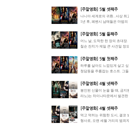
[주말영화] 5월 셋째주
나니아 세계로의 귀환...사상 최
1년 후, 페벤시 남매들은 마법의 
[주말영화] 5월 둘째주
어느 날, 도착한 한 장의 초대장.
칠순 잔치가 제일 큰 사건일 정도로
[주말영화] 5월 첫째주
하루를 살아도 느낌있게 살고 싶
청담동을 주름잡는 호스트. 그들
[주말영화] 4월 넷째주
봉인된 신물이 눈을 뜰 때, 금
라노)는 차이나타운에서 발견한 황
[주말영화] 4월 셋째주
먹고 먹히는 위험한 도시, 결코 
형사로, 오랜 세월 거리의 범죄자