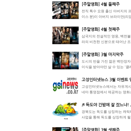
[주말영화] 4월 둘째주
전직 특수 요원 출신 아버지의 프
이스 분)이 아버지 브라이언(리암 
[주말영화] 4월 첫째주
삼국지의 전설적인 영웅, 백전불패
라의 비천한 신분으로 태어난 조
[주말영화] 3월 마지막주
도시의 반을 가진 젊은 백만장자
이식을 받아야만 살 수 있는 ‘클레
고성인터넷뉴스 3월 이벤트 
고성인터넷뉴스에서는 자유게시판
네마 통영점에서 제공하는 영화초
♬ 독도야 간밤에 잘 잤느냐!
경북도는 독도를 상징하는 캐릭터
사업을 통해 독도를 상징하게 될 
[주말영화] 3월 셋째주