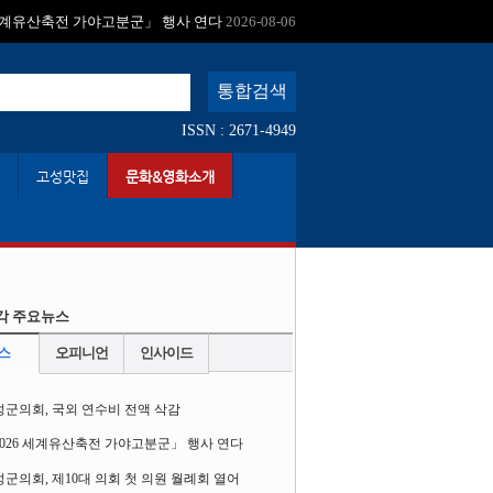
:
 세계유산축전 가야고분군」 행사 연다
2026-08-06
ISSN : 2671-4949
고성맛집
문화&영화소개
각 주요뉴스
스
오피니언
인사이드
성군의회, 국외 연수비 전액 삭감
2026 세계유산축전 가야고분군」 행사 연다
군의회, 제10대 의회 첫 의원 월례회 열어