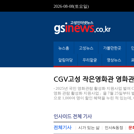
2026-08-08(토요일)
뉴스홈
고성뉴스
가볼만한곳
알림마당
우리말글
영상뉴스
CGV고성 작은영화관 영화관람
- 2025년 국민 영화관람 활성화 지원사업 벌
영화 관람 활성화 지원사업」을 7월 25일부터 
으로 1,000여 명이 할인 혜택을 누린 적 있는데, 이번
인사이드 전체 기사
전체기사
|
시가 있는 삶
|
인사&동정
|
문