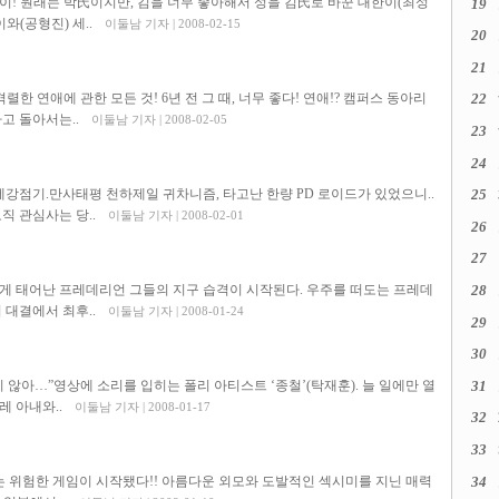
이! 원래는 박氏이지만, 김을 너무 좋아해서 성을 김氏로 바꾼 대한이(최성
19
와(공형진) 세..
이둘남 기자 | 2008-02-15
20
21
한 연애에 관한 모든 것! 6년 전 그 때, 너무 좋다! 연애!? 캠퍼스 동아리
22
고 돌아서는..
이둘남 기자 | 2008-02-05
23
24
25
일제강점기.만사태평 천하제일 귀차니즘, 타고난 한량 PD 로이드가 있었으니..
직 관심사는 당..
이둘남 기자 | 2008-02-01
26
27
28
게 태어난 프레데리언 그들의 지구 습격이 시작된다. 우주를 떠도는 프레데
 대결에서 최후..
이둘남 기자 | 2008-01-24
29
30
31
 않아…”영상에 소리를 입히는 폴리 아티스트 ‘종철’(탁재훈). 늘 일에만 열
 아내와..
이둘남 기자 | 2008-01-17
32
33
34
없는 위험한 게임이 시작됐다!! 아름다운 외모와 도발적인 섹시미를 지닌 매력