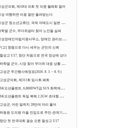
고성군의회, 제10대 의회 첫 의원 월례회 열어
고성 여행하면 비용 절반 돌려받는다
성군 청소년교류단, 국제 자매도시 일본 가사오카시 찾아
하학열 군수, 무더위쉼터 찾아 노인들 살펴
성장애인자립지원사무소, 장애인 권리보장 촉구 1인 시위 벌여
[기고] 청렴으로 다시 세우는 군민의 신뢰
철성고 U17, 창단 처음으로 전국 정상에 섰다
하학열 군수, 시장 찾아 무더위 대응 상황 살펴
고성군 주간행사예정표(2026. 8. 3. ~ 8. 9.)
고성군의회, 제311회 임시회 폐회
SK오션플랜트, 6,800DWT급 SUS 화학제품운반선 2척 수주
SK오션플랜트 독일 북해 2.2GW 초대형 해상변전소 하부구조물 수주
고성군, 어린 말쥐치 28만여 마리 풀어
허동원 도의원 마을 진입도로 주민-관계기관과 함께 간담회 열어
창단 첫 전국대회 결승 오른 철성고 U17