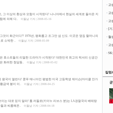
고
고, 그 이상의 환상과 모험이 시작된다! 나니아에서 현실의 세계로 돌아온 지
힘에 의해 다..
이둘남 기자 | 2008-05-16
[기
 그것이 화근이다?! 1976년, 평화롭고 조그만 섬 신도. 이곳은 옆집 할머니의
철성
 소박한 ..
이둘남 기자 | 2008-05-09
고성
은 호스트들의 리얼한 드라마가 시작된다! 대한민국 최고의 럭셔리 신공간
은 화려한 청담동..
이둘남 기자 | 2008-05-02
칼럼
지된 왕국이 열린다! 쿵푸 매니아인 평범한 미국 고등학생 제이슨(마이클 안가
군
금색 봉이 이..
이둘남 기자 | 2008-04-25
보이는 대로 믿지 말라! 톰 러들로(키아누 리브스 분)는 LA경찰국의 베테랑
들과 씨름해온..
이둘남 기자 | 2008-04-18