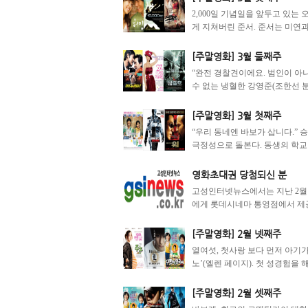
2,000일 기념일을 앞두고 있는
게 지쳐버린 준서. 준서는 미연과
[주말영화] 3월 둘째주
“완전 경찰견이에요. 범인이 아
수 없는 냉혈한 강영준(조한선 분)
[주말영화] 3월 첫째주
“우리 동네엔 바보가 삽니다.”
극정성으로 돌본다. 동생의 학교 
영화초대권 당첨되신 분
고성인터넷뉴스에서는 지난 2월 
에게 롯데시네마 통영점에서 제공
[주말영화] 2월 넷째주
열여섯, 첫사랑 보다 먼저 아기가
노’(엘렌 페이지). 첫 성경험을 
[주말영화] 2월 셋째주