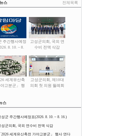
 뉴스
전체목록
군 주간행사예정
고성군의회, 국외 연
26. 8. 10. ~ 8.
수비 전액 삭감
16.)
026 세계유산축
고성군의회, 제10대
가야고분군」 행
의회 첫 의원 월례회
사 연다
열어
뉴스
성군 주간행사예정표(2026. 8. 10. ~ 8. 16.)
고성군의회, 국외 연수비 전액 삭감
「2026 세계유산축전 가야고분군」 행사 연다