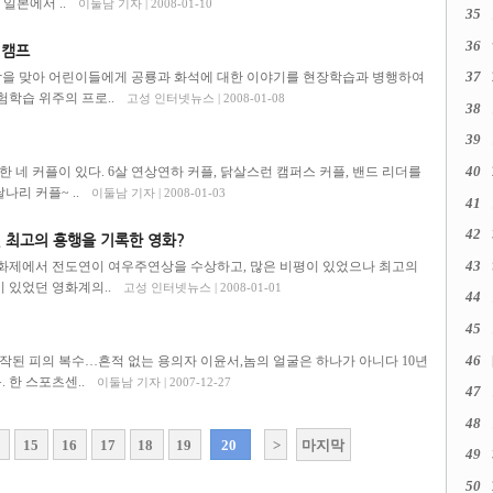
 일본에서 ..
이둘남 기자 | 2008-01-10
35
36
이캠프
37
 맞아 어린이들에게 공룡과 화석에 대한 이야기를 현장학습과 병행하여
학습 위주의 프로..
고성 인터넷뉴스 | 2008-01-08
38
39
40
 네 커플이 있다. 6살 연상연하 커플, 닭살스런 캠퍼스 커플, 밴드 리더를
나리 커플~ ..
이둘남 기자 | 2008-01-03
41
42
 최고의 흥행을 기록한 영화?
43
영화제에서 전도연이 여우주연상을 수상하고, 많은 비평이 있었으나 최고의
이 있었던 영화계의..
고성 인터넷뉴스 | 2008-01-01
44
45
46
시작된 피의 복수…흔적 없는 용의자 이윤서,놈의 얼굴은 하나가 아니다 10년
 한 스포츠센..
이둘남 기자 | 2007-12-27
47
48
4
15
16
17
18
19
20
>
마지막
49
50