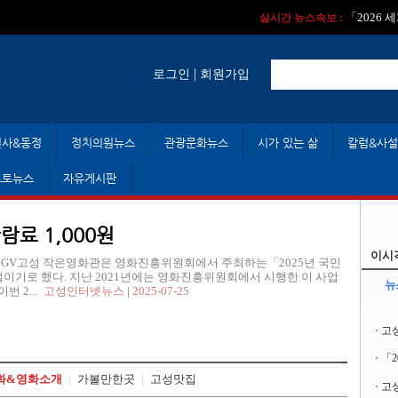
실시간 뉴스속보 :
실시간 뉴스속보 
「2026
실시간 뉴스속보 :
|
로그인
회원가입
인사&동정
정치의원뉴스
관광문화뉴스
시가 있는 삶
칼럼&사설
포토뉴스
자유게시판
료 1,000원
이시
여 CGV고성 작은영화관은 영화진흥위원회에서 주최하는「2025년 국민
벌이기로 했다. 지난 2021년에는 영화진흥위원회에서 시행한 이 사업
뉴
 2...
고성인터넷뉴스
|
2025-07-25
고
「
화&영화소개
|
가볼만한곳
|
고성맛집
고성