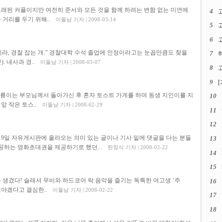
 오래된 커플이지만 여전히 준서와 모든 것을 함께 하려는 변함 없는 미연에
4
 거리를 두기 위해..
이둘남 기자 | 2008-03-14
5
6
고
니라, 경찰 잡는 개.” 경찰대학 수석 졸업에 인정이라고는 눈꼽만큼도 찾을
7
. 내사과 경..
이둘남 기자 | 2008-03-07
8
고
9
 승룡이는 부모님께서 돌아가신 후 혼자 토스트 가게를 하며 동생 지인이를 지
10
앞 작은 토스..
이둘남 기자 | 2008-02-29
11
12
9일 자유게시판에 올라오는 의미 있는 글이나 기사 밑에 댓글을 다는 분들
13
하는 영화초대권을 제공하기로 했던...
한창식 기자 | 2008-02-22
14
15
 생겼다! 슬래셔 무비와 하드코어 락 음악을 즐기는 독특한 여고생 ‘주
16
해야겠다고 결심한..
이둘남 기자 | 2008-02-22
17
18