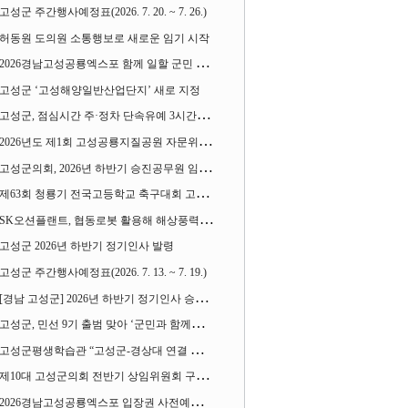
고성군 주간행사예정표(2026. 7. 20. ~ 7. 26.)
허동원 도의원 소통행보로 새로운 임기 시작
2026경남고성공룡엑스포 함께 일할 군민 모집
고성군 ‘고성해양일반산업단지’ 새로 지정
고성군, 점심시간 주·정차 단속유예 3시간으로 확대
2026년도 제1회 고성공룡지질공원 자문위원회 열어
고성군의회, 2026년 하반기 승진공무원 임용장 수여
제63회 청룡기 전국고등학교 축구대회 고성서 열린다
SK오션플랜트, 협동로봇 활용해 해상풍력 생산 혁신 속도 낸다
고성군 2026년 하반기 정기인사 발령
고성군 주간행사예정표(2026. 7. 13. ~ 7. 19.)
[경남 고성군] 2026년 하반기 정기인사 승진심사 결과
고성군, 민선 9기 출범 맞아 ‘군민과 함께하는 대전환 소통간담회’ 열어
고성군평생학습관 “고성군-경상대 연결 평생교육” 운영
제10대 고성군의회 전반기 상임위원회 구성 완료
2026경남고성공룡엑스포 입장권 사전예매 시작