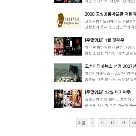
적인 소매치기 ‘백장미’(손예진).
2008 고성공룡박물관 어린
고성공룡박물관에서는 겨울방학을
진행함과 동시에 오감만족의 체험
[주말영화] 1월 첫째주
여기 평범하지만 은근히 개성 강한
향한 소심한 짝사랑, 대책 없는 날
고성인터넷뉴스 선정 2007년
고성인터넷뉴스는 2007년 칸 
흥행을 기록 한 디워 등 많은 일
[주말영화] 12월 마지막주
폭행사건 이후 10년… 드디어 
전 폭행 사건이 부른 의문의 죽음.
처음
<
11
12
13
1