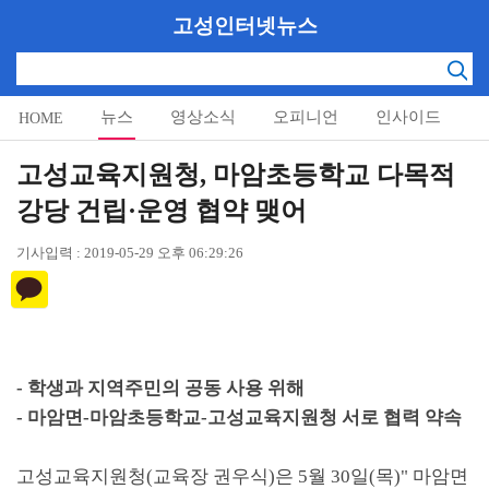
고성인터넷뉴스
뉴스
영상소식
오피니언
인사이드
HOME
알림마당
고성교육지원청, 마암초등학교 다목적
강당 건립·운영 협약 맺어
기사입력 : 2019-05-29 오후 06:29:26
-
학생과 지역주민의 공동 사용 위해
-
마암면
-
마암초등학교
-
고성교육지원청 서로 협력 약속
고성교육지원청
(
교육장 권우식
)
은
5
월
30
일
(
목
)"
마암면