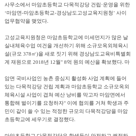
사무소에서 마암초등학교 다목적강당 건립
·
운영을 위한
‘
마암면
-
마암초등학교
-
경상남도고성교육지원청
’
사이
업무협약을 맺었다
.
고성교육지원청은 마암초등학교에 미세먼지가 많은 날
실내체육수업 여건을 개선하기 위해 소규모옥외체육시
설
(
규모
378
㎡
)
을 새로 짓기 위해 경상남도교육비특별회
계 재원으로
2018
년
12
월
" 8
억 원의 예산을 확보했다
.
마
암면 국비사업인 농촌 중심지 활성화 사업 계획에 들어
있는 다목적강당 건립 계획과 마암초등학교 소규모옥외
체육시설 사업이 겹쳐 예산 낭비를 막고자 마암면에서
통합해 벌이기를 요청하자
"
이에 협의를 거쳐 학생과 주
민이 같이 쓸 수 있는 적정한 규모의 다목적강당을 마암
초등학교에 세우기로 결정했다
.
마암초등학교 다목적강당은 학생들이 안전하고 쾌적하