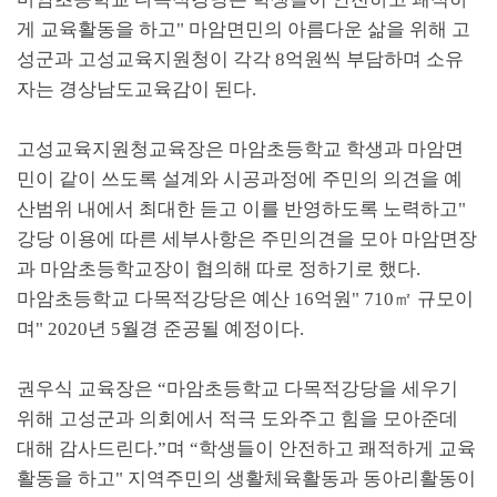
게 교육활동을 하고
"
마암면민의 아름다운 삶을 위해 고
성군과 고성교육지원청이 각각
8
억원씩 부담하며 소유
자는 경상남도교육감이 된다
.
고성교육지원청교육장은 마암초등학교 학생과 마암면
민이 같이 쓰도록 설계와 시공과정에 주민의 의견을 예
산범위 내에서 최대한 듣고 이를 반영하도록 노력하고
"
강당 이용에 따른 세부사항은 주민의견을 모아 마암면장
과 마암초등학교장이 협의해 따로 정하기로 했다
.
마암초등학교 다목적강당은 예산
16
억원
" 710
㎡
규모이
며
" 2020
년
5
월경 준공될 예정이다
.
권우식 교육장은
“
마암초등학교 다목적강당을 세우기
위해 고성군과 의회에서 적극 도와주고 힘을 모아준데
대해 감사드린다
.”
며
“
학생들이 안전하고 쾌적하게 교육
활동을 하고
"
지역주민의 생활체육활동과 동아리활동이