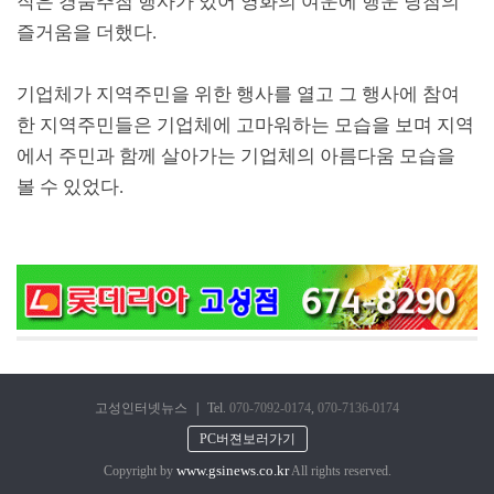
작은 경품추첨 행사가 있어 영화의 여운에 행운 당첨의
즐거움을 더했다.
기업체가 지역주민을 위한 행사를 열고 그 행사에 참여
한 지역주민들은 기업체에 고마워하는 모습을 보며 지역
에서 주민과 함께 살아가는 기업체의 아름다움 모습을
볼 수 있었다.
고성인터넷뉴스
|
Tel.
070-7092-0174
,
070-7136-0174
PC버젼보러가기
www.gsinews.co.kr
Copyright by
All rights reserved.