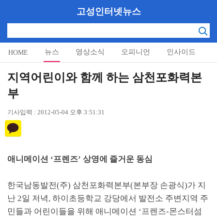
고성인터넷뉴스
뉴스
영상소식
오피니언
인사이드
HOME
알림마당
지역어린이와 함께 하는 삼천포화력본
부
기사입력 : 2012-05-04 오후 3:51:31
애니메이션 ‘프렌즈’ 상영에 즐거운 동심
한국남동발전(주) 삼천포화력본부(본부장 손광식)가 지
난 2일 저녁, 하이초등학교 강당에서 발전소 주변지역 주
민들과 어린이들을 위해 애니메이션 ‘프렌즈-몬스터섬