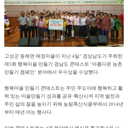
고성군 동해면 매정마을이 지난
4
일
"
경상남도가 주최한
제
5
회 행복마을 만들기 경남도 콘테스트
‘
아름다운 농촌
만들기 캠페인
’
분야에서 우수상을 수상했다
.
행복마을 만들기 콘테스트는 주민 주도아래 행복하고 활
력 있는 마을만들기 성과를 공유
·
확산시켜 지역 발전과
주민 삶의 질을 높이기 위해 농림축산식품부에서
2014
년
부터 매년 여는 행사다
.