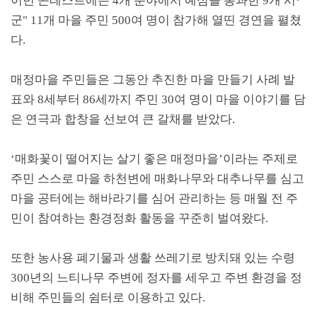
이번 콘테스트에는
4
개 분야에서 예심을 통과한
9
개 시
·
군
" 11
개 마을 주민
500
여 명이 참가해 열띤 경연을 펼쳤
다
.
매정마을 주민들은 그동안 추진한 마을 만들기 사례 발
표와
8
세부터
86
세까지 주민
30
여 명이 마을 이야기를 담
은 연극과 합창을 선보여 큰 갈채를 받았다
.
‘
매화꽃이 떨어지는 살기 좋은 매정마을
’
이라는 주제로
주민 스스로 마을 하천변에 매화나무와 대추나무를 심고
마을 공터에는 해바라기를 심어 관리하는 등 매월 전 주
민이 참여하는 환경정화 활동을 꾸준히 벌여왔다
.
또한 농사용 폐기물과 생활 쓰레기로 방치돼 있는 수령
300
년의 느티나무 주변에 정자를 세우고 주변 환경을 정
비해 주민들의 쉼터로 이용하고 있다
.