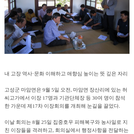
내 고장 역사
·
문화 이해하고 애향심 높이는 뜻 깊은 자리
고성군 마암면은 9월
5
일 오전
,
마암면 장산리에 있는 허
씨고가에서 이장
17
명과 기관단체장 등
30
여 명이 참석
한 가운데 제
17
차 이장회의를 개최해 눈길을 끌었다
.
이날 회의는
8
월
25
일 집중호우 피해복구와 농사일로 지
친 이장들을 격려하고
,
회의실에서 행정사항을 전달하는