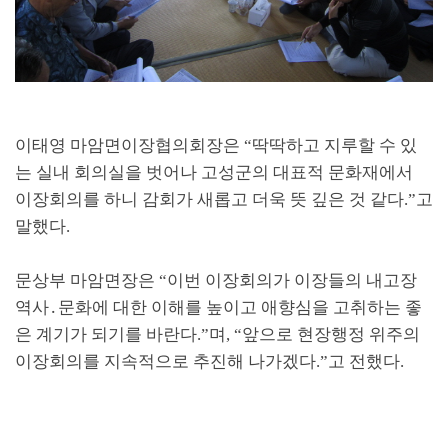
이태영 마암면이장협의회장은
“
딱딱하고 지루할 수 있
는 실내 회의실을 벗어나 고성군의 대표적 문화재에서
이장회의를 하니 감회가 새롭고 더욱 뜻 깊은 것 같다
.”
고
말했다
.
문상부 마암면장은
“
이번 이장회의가 이장들의 내고장
역사
․
문화에 대한 이해를 높이고 애향심을 고취하는 좋
은 계기가 되기를 바란다
.”
며
, “
앞으로 현장행정 위주의
이장회의를 지속적으로 추진해 나가겠다
.”
고 전했다
.