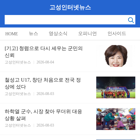
고성인터넷뉴스
뉴스
영상소식
오피니언
인사이드
HOME
알림마당
[기고] 청렴으로 다시 세우는 군민의
신뢰
고성인터넷뉴스
|
2026-08-04
철성고 U17, 창단 처음으로 전국 정
상에 섰다
고성인터넷뉴스
|
2026-08-03
하학열 군수, 시장 찾아 무더위 대응
상황 살펴
고성인터넷뉴스
|
2026-08-03