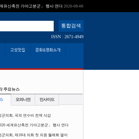
:
 세계유산축전 가야고분군」 행사 연다
2026-08-06
ISSN : 2671-4949
고성맛집
문화&영화소개
각 주요뉴스
스
오피니언
인사이드
성군의회, 국외 연수비 전액 삭감
2026 세계유산축전 가야고분군」 행사 연다
군의회, 제10대 의회 첫 의원 월례회 열어