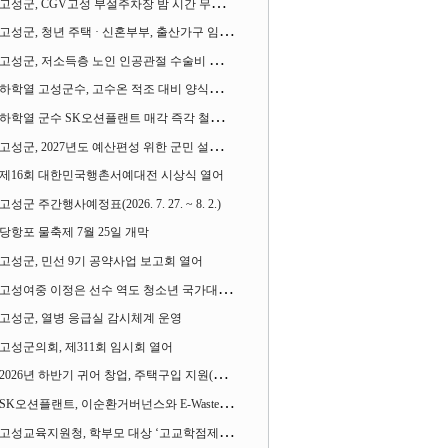
고성군, CGV고성 부설주차장 밤 시간 무료 개방한다
고성군, 청년 주택 · 신혼부부, 출산가구 임차보증금 대출이자 지원사업 시행
고성군, 저소득층 노인 인공관절 수술비 지원사업 계속 추진
하학열 고성군수, 고수온 적조 대비 양식장 현장점검
하학열 군수 SK오션플랜트 매각 즉각 철회 촉구 기자회견 열어
고성군, 2027년도 예산편성 위한 군민 설문조사 실시
제16회 대한민국행촌서예대전 시상식 열어
고성군 주간행사예정표(2026. 7. 27. ~ 8. 2.)
당항포 물축제 7월 25일 개막
고성군, 민선 9기 공약사업 보고회 열어
고성여중 이정은 선수 역도 청소년 국가대표에 뽑혀
고성군, 열병 응급실 감시체계 운영
고성군의회, 제311회 임시회 열어
2026년 하반기 귀어 창업, 주택구입 지원(융자) 사업대상자 모집
SK오션플랜트, 이순환거버넌스와 E-Waste Zero 업무협약
고성교육지원청, 학부모 대상 ‘고교학점제와 대입제도 설명회’ 열어