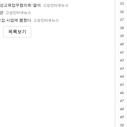
35
고성교육업무협의회’열어
고성인터넷뉴스
36
개관
고성인터넷뉴스
37
집 사업에 뽑혔다
고성인터넷뉴스
38
39
40
41
42
43
44
45
46
47
48
49
50