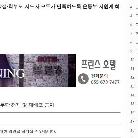
학생
·
학부모
·
지도자 모두가 만족하도록 운동부 지원에 최
4
5
6
고
7
8
고
9
10
11
12
13
14
15
kr, 무단 전재 및 재배포 금지
16
17
18
 대한 의견을 남기실 수 있습니다.