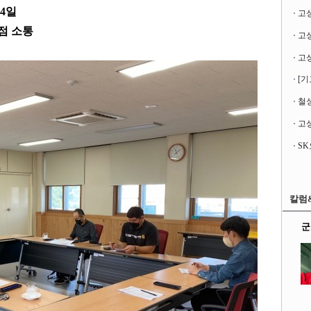
4
일
고
점 소통
[기
철성
고성
칼럼
군