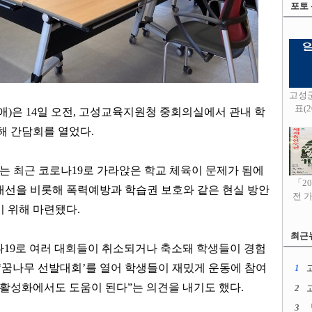
포토
고성
표(20
애
)
은
14
일 오전
,
고성교육지원청 중회의실에서 관내 학
해 간담회를 열었다
.
는 최근 코로나
19
로 가라앉은 학교 체육이 문제가 됨에
「2
개선을 비롯해 폭력예방과 학습권 보호와 같은 현실 방안
전 
기 위해 마련됐다
.
최근
나
19
로 여러 대회들이 취소되거나 축소돼 학생들이 경험
‘
꿈나무 선발대회
’
를 열어 학생들이 재밌게 운동에 참여
1
고
부 활성화에서도 도움이 된다
”
는 의견을 내기도 했다
.
2
3