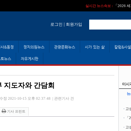
실시간 뉴스속보 :
실시간 뉴스속보 
「2026
실시간 뉴스속보 :
|
로그인
회원가입
인사&동정
정치의원뉴스
관광문화뉴스
시가 있는 삶
칼럼&사설
포토뉴스
자유게시판
부 지도자와 간담회
이시
뉴
수정 2021-10-15 오후 02:37:48
|
관련기사 건
고
기사 프린트
「
고성