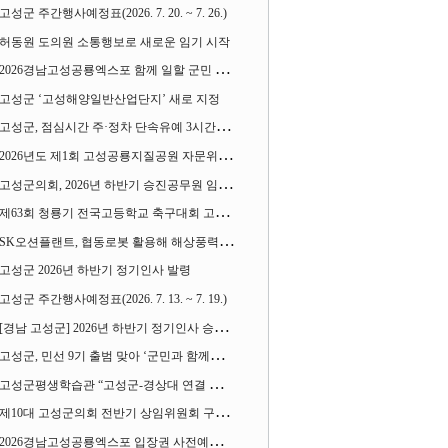
고성군 주간행사예정표(2026. 7. 20. ~ 7. 26.)
허동원 도의원 소통행보로 새로운 임기 시작
2026경남고성공룡엑스포 함께 일할 군민 모집
고성군 ‘고성해양일반산업단지’ 새로 지정
고성군, 점심시간 주·정차 단속유예 3시간으로 확대
2026년도 제1회 고성공룡지질공원 자문위원회 열어
고성군의회, 2026년 하반기 승진공무원 임용장 수여
제63회 청룡기 전국고등학교 축구대회 고성서 열린다
SK오션플랜트, 협동로봇 활용해 해상풍력 생산 혁신 속도 낸다
고성군 2026년 하반기 정기인사 발령
고성군 주간행사예정표(2026. 7. 13. ~ 7. 19.)
[경남 고성군] 2026년 하반기 정기인사 승진심사 결과
고성군, 민선 9기 출범 맞아 ‘군민과 함께하는 대전환 소통간담회’ 열어
고성군평생학습관 “고성군-경상대 연결 평생교육” 운영
제10대 고성군의회 전반기 상임위원회 구성 완료
2026경남고성공룡엑스포 입장권 사전예매 시작