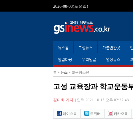
2026-08-08(토요일)
뉴스홈
고성뉴스
가볼만한곳
알림마당
우리말글
영상뉴스
홈
> 뉴스 >
교육청소년
고성 교육장과 학교운동
김미화 기자
|
입력 2021-10-15 오후 02:37:48
|
페이스북
트위터
카카오톡