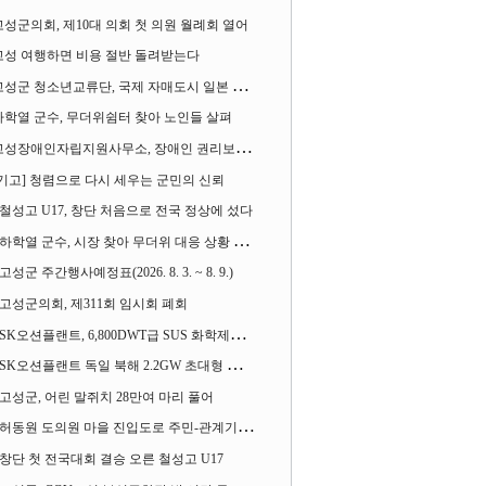
고성군의회, 제10대 의회 첫 의원 월례회 열어
고성 여행하면 비용 절반 돌려받는다
성군 청소년교류단, 국제 자매도시 일본 가사오카시 찾아
하학열 군수, 무더위쉼터 찾아 노인들 살펴
성장애인자립지원사무소, 장애인 권리보장 촉구 1인 시위 벌여
[기고] 청렴으로 다시 세우는 군민의 신뢰
철성고 U17, 창단 처음으로 전국 정상에 섰다
하학열 군수, 시장 찾아 무더위 대응 상황 살펴
고성군 주간행사예정표(2026. 8. 3. ~ 8. 9.)
고성군의회, 제311회 임시회 폐회
SK오션플랜트, 6,800DWT급 SUS 화학제품운반선 2척 수주
SK오션플랜트 독일 북해 2.2GW 초대형 해상변전소 하부구조물 수주
고성군, 어린 말쥐치 28만여 마리 풀어
허동원 도의원 마을 진입도로 주민-관계기관과 함께 간담회 열어
창단 첫 전국대회 결승 오른 철성고 U17