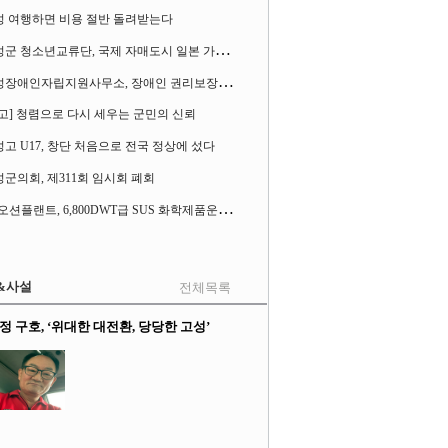
성 여행하면 비용 절반 돌려받는다
고
성군 청소년교류단, 국제 자매도시 일본 가사오카시 찾아
고
성장애인자립지원사무소, 장애인 권리보장 촉구 1인 시위 벌여
고] 청렴으로 다시 세우는 군민의 신뢰
고 U17, 창단 처음으로 전국 정상에 섰다
군의회, 제311회 임시회 폐회
S
K오션플랜트, 6,800DWT급 SUS 화학제품운반선 2척 수주
&사설
전체목록
정 구호, ‘위대한 대전환, 당당한 고성’