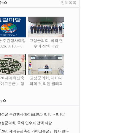
 뉴스
전체목록
군 주간행사예정
고성군의회, 국외 연
26. 8. 10. ~ 8.
수비 전액 삭감
16.)
026 세계유산축
고성군의회, 제10대
가야고분군」 행
의회 첫 의원 월례회
사 연다
열어
뉴스
성군 주간행사예정표(2026. 8. 10. ~ 8. 16.)
고성군의회, 국외 연수비 전액 삭감
「2026 세계유산축전 가야고분군」 행사 연다