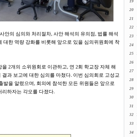
19
20
21
22
 사안의 심의와 처리절차
,
사안 해석의 유의점
,
법률 해석
23
 대한 역량 강화를 비롯해 앞으로 있을 심의위원회에 착
24
25
26
항을
2
개의 소위원회로 이관하고
,
연
2
회 학교장 자체 해
27
 결과 보고에 대한 심의를 마쳤다
.
이번 심의회로 고성교
28
출발을 알렸으며
,
회의에 참석한 모든 위원들은 앞으로
29
 처리하자는 각오를 다졌다
.
30
31
32
33
34