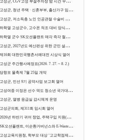
고성군, CGV고성 부설주차장 밤 시간 무료 개방한다
고성군, 청년 주택 · 신혼부부, 출산가구 임차보증금 대출이자 지원사업 시행
고성군, 저소득층 노인 인공관절 수술비 지원사업 계속 추진
하학열 고성군수, 고수온 적조 대비 양식장 현장점검
하학열 군수 SK오션플랜트 매각 즉각 철회 촉구 기자회견 열어
고성군, 2027년도 예산편성 위한 군민 설문조사 실시
제16회 대한민국행촌서예대전 시상식 열어
고성군 주간행사예정표(2026. 7. 27. ~ 8. 2.)
당항포 물축제 7월 25일 개막
고성군, 민선 9기 공약사업 보고회 열어
고성여중 이정은 선수 역도 청소년 국가대표에 뽑혀
고성군, 열병 응급실 감시체계 운영
고성군의회, 제311회 임시회 열어
2026년 하반기 귀어 창업, 주택구입 지원(융자) 사업대상자 모집
SK오션플랜트, 이순환거버넌스와 E-Waste Zero 업무협약
고성교육지원청, 학부모 대상 ‘고교학점제와 대입제도 설명회’ 열어