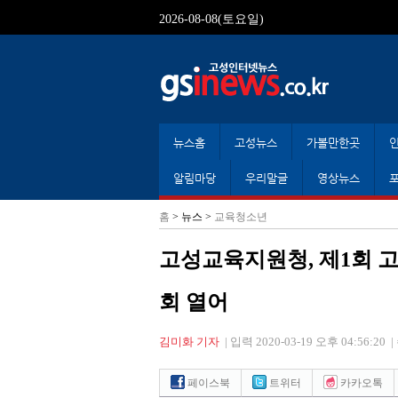
2026-08-08(토요일)
뉴스홈
고성뉴스
가볼만한곳
알림마당
우리말글
영상뉴스
홈
> 뉴스 >
교육청소년
고성교육지원청, 제1회
회 열어
김미화 기자
|
입력 2020-03-19 오후 04:56:20
|
페이스북
트위터
카카오톡