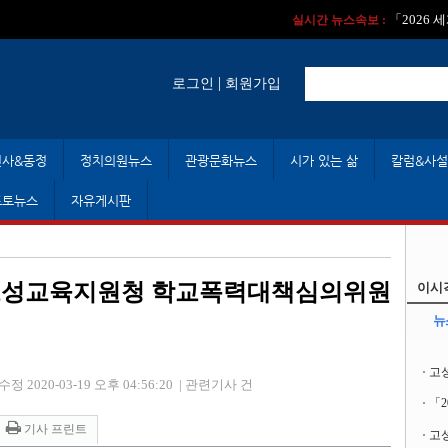
실시간 뉴스속보 :
실시간 뉴스속보 
「2026
실시간 뉴스속보 :
|
로그인
회원가입
인사&동정
정치의원뉴스
관광문화뉴스
시가 있는 삶
칼럼&사설
포토뉴스
자유게시판
 고성교육지원청 학교폭력대책심의위원
이시
뉴
고
수정 2020-03-19 오후 04:56:20
|
관련기사 건
「
기사 프린트
고성