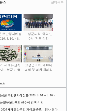
 뉴스
전체목록
군 주간행사예정
고성군의회, 국외 연
26. 8. 10. ~ 8.
수비 전액 삭감
16.)
026 세계유산축
고성군의회, 제10대
가야고분군」 행
의회 첫 의원 월례회
사 연다
열어
뉴스
성군 주간행사예정표(2026. 8. 10. ~ 8. 16.)
고성군의회, 국외 연수비 전액 삭감
「2026 세계유산축전 가야고분군」 행사 연다