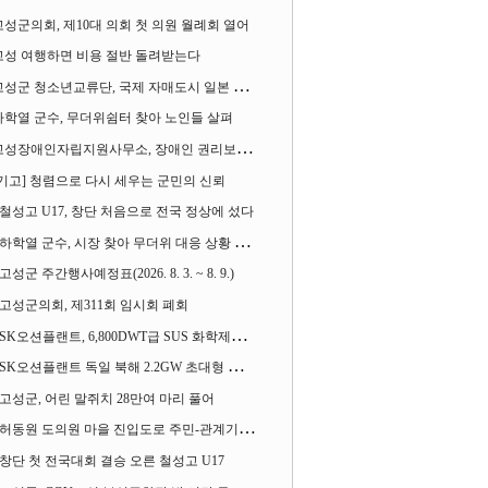
고성군의회, 제10대 의회 첫 의원 월례회 열어
고성 여행하면 비용 절반 돌려받는다
성군 청소년교류단, 국제 자매도시 일본 가사오카시 찾아
하학열 군수, 무더위쉼터 찾아 노인들 살펴
성장애인자립지원사무소, 장애인 권리보장 촉구 1인 시위 벌여
[기고] 청렴으로 다시 세우는 군민의 신뢰
철성고 U17, 창단 처음으로 전국 정상에 섰다
하학열 군수, 시장 찾아 무더위 대응 상황 살펴
고성군 주간행사예정표(2026. 8. 3. ~ 8. 9.)
고성군의회, 제311회 임시회 폐회
SK오션플랜트, 6,800DWT급 SUS 화학제품운반선 2척 수주
SK오션플랜트 독일 북해 2.2GW 초대형 해상변전소 하부구조물 수주
고성군, 어린 말쥐치 28만여 마리 풀어
허동원 도의원 마을 진입도로 주민-관계기관과 함께 간담회 열어
창단 첫 전국대회 결승 오른 철성고 U17