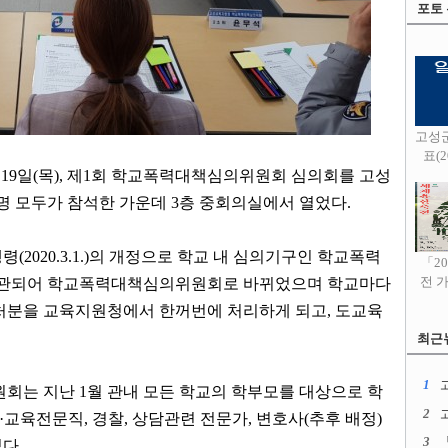
포토
고성
표(20
월
19
일
(
목
),
제
1
회 학교폭력대책심의위원회 심의회를 고성
명 모두가 참석한 가운데
3
층 중회의실에서 열었다
.
행령
(2020.3.1.)
의 개정으로 학교 내 심의기구인 학교폭력
「2
관되어 학교폭력대책심의위원회로 바뀌었으며 학교마다
전 
 처분을 교육지원청에서 한꺼번에 처리하게 되고
,
도교육
최근
1
고
원회는 지난
1
월 관내 모든 학교의 학부모를 대상으로 학
2
·
교육전문직
,
경찰
,
상담관련 전문가
,
변호사
(
추후 배정
)
3
였다
.