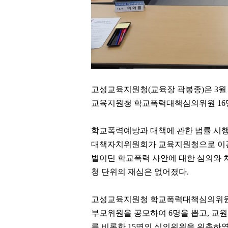
고성교육지원청
(
교육장 곽봉종
)
은
3
교육지원청 학교폭력대책심의위원
16
학교폭력예방과 대책에 관한 법률 시
대책자치위원회가 교육지원청으로 이
벌이던 학교폭력 사안에 대한 심의와
청 단위의 재심은 없어졌다
.
고성교육지원청 학교폭력대책심의위
부모위원을 공모하여
6
명을 뽑고
,
교원
를 비롯한
15
명의 심의위원을 위촉하