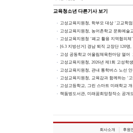
교육청소년 다른기사 보기
고성교육지원청, 학부모 대상 ‘고교학점
고성교육지원청, 농어촌학교 문화예술교
고성교육지원청 ‘폐교 활용 지역협의체’
[6.3 지방선거] 경남 퇴직 교장단 120명,
고성 공동학교 어울림체육한마당 열어
고성교육지원청, 2026년 제1회 고성
고성교육지원청, 관내 통학버스 노선 안
고성교육지원청, 교육감과 함께하는 ‘
고성고등학교, 그린 스마트 미래학교 
책둠벙도서관, 미래꿈희망창작소 공개모
회사소개
후원