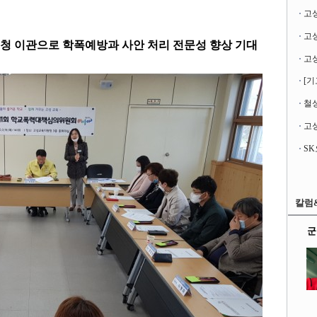
고
 이관으로 학폭예방과 사안 처리 전문성 향상 기대
[기
철성
고성
칼럼
군