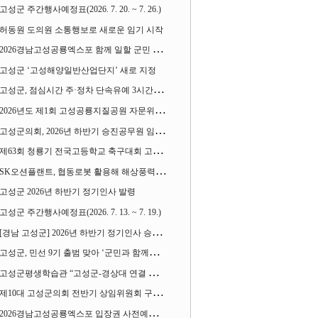
고성군 주간행사예정표(2026. 7. 20. ~ 7. 26.)
허동원 도의원 소통행보로 새로운 임기 시작
2026경남고성공룡엑스포 함께 일할 군민 모집
고성군 ‘고성해양일반산업단지’ 새로 지정
고성군, 점심시간 주·정차 단속유예 3시간으로 확대
2026년도 제1회 고성공룡지질공원 자문위원회 열어
고성군의회, 2026년 하반기 승진공무원 임용장 수여
제63회 청룡기 전국고등학교 축구대회 고성서 열린다
SK오션플랜트, 협동로봇 활용해 해상풍력 생산 혁신 속도 낸다
고성군 2026년 하반기 정기인사 발령
고성군 주간행사예정표(2026. 7. 13. ~ 7. 19.)
[경남 고성군] 2026년 하반기 정기인사 승진심사 결과
고성군, 민선 9기 출범 맞아 ‘군민과 함께하는 대전환 소통간담회’ 열어
고성군평생학습관 “고성군-경상대 연결 평생교육” 운영
제10대 고성군의회 전반기 상임위원회 구성 완료
2026경남고성공룡엑스포 입장권 사전예매 시작