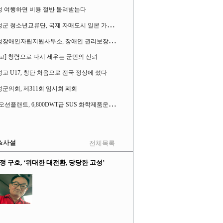
성 여행하면 비용 절반 돌려받는다
고
성군 청소년교류단, 국제 자매도시 일본 가사오카시 찾아
고
성장애인자립지원사무소, 장애인 권리보장 촉구 1인 시위 벌여
고] 청렴으로 다시 세우는 군민의 신뢰
고 U17, 창단 처음으로 전국 정상에 섰다
군의회, 제311회 임시회 폐회
S
K오션플랜트, 6,800DWT급 SUS 화학제품운반선 2척 수주
&사설
전체목록
정 구호, ‘위대한 대전환, 당당한 고성’