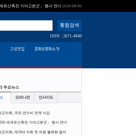
:
 세계유산축전 가야고분군」 행사 연다
2026-08-06
ISSN : 2671-4949
고성맛집
문화&영화소개
각 주요뉴스
스
오피니언
인사이드
성군의회, 국외 연수비 전액 삭감
2026 세계유산축전 가야고분군」 행사 연다
군의회, 제10대 의회 첫 의원 월례회 열어