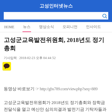
고성인터넷뉴스
뉴스
영상소식
오피니언
인사이드
HOME
알림마당
고성군교육발전위원회, 2018년도 정기
총회
기사입력 : 2018-02-23 오후 04:44:52
동영상 바로보기
☞
http://gbs789.com/view.php?seq=889
고성군교육발전위원회가
2018
년도 정기총회와 장학금
전달식을 열고 예산안 심의의결과 발전기금 기탁자들과