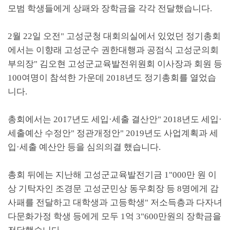
모범 학생들에게 상패와 장학금을 각각 전달했습니다
.
2
월
22
일 오전
"
고성군청 대회의실에서 있었던 정기총회
에서는 이향래 고성군수 권한대행과 공점식 고성군의회
부의장
"
김오현 고성군교육발전위원회 이사장과 회원 등
100
여명이 참석한 가운데
2018
년도 정기총회를 열었습
니다
.
총회에서는
2017
년도 세입
·
세출 결산안
" 2018
년도 세입
·
세출예산 수정안
"
정관개정안
" 2019
년도 사업계획과 세
입
·
세출 예산안 등을 심의의결 했습니다
.
총회 뒤에는 지난해 고성군교육발전기금
1"000
만 원 이
상 기탁자인 조경문 고성군민상 동우회장 등
8
명에게 감
사패를 전달하고 대학생과 고등학생
"
저소득층과 다자녀
다문화가정 학생 등에게 모두
1
억
3"600
만원의 장학금을