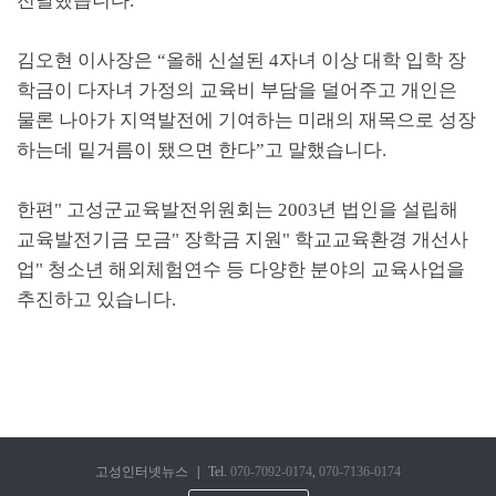
전달했습니다
.
김오현 이사장은
“
올해 신설된
4
자녀 이상 대학 입학 장
학금이 다자녀 가정의 교육비 부담을 덜어주고 개인은
물론 나아가 지역발전에 기여하는 미래의 재목으로 성장
하는데 밑거름이 됐으면 한다
”
고 말했습니다
.
한편
"
고성군교육발전위원회는
2003
년 법인을 설립해
교육발전기금 모금
"
장학금 지원
"
학교교육환경 개선사
업
"
청소년 해외체험연수 등 다양한 분야의 교육사업을
추진하고 있습니다
.
고성인터넷뉴스
|
Tel.
070-7092-0174
,
070-7136-0174