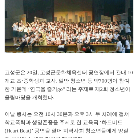
고성군은
20
일
,
고성군문화체육센터 공연장에서 관내
10
개교 초
·
중학생과 교사
,
일반 청소년 등 약
700
명이 참여
한 가운데
‘
연극을 즐기
go"
라는 주제로 제
2
회 청소년어
울림마당을 개최했다
.
이날 행사는 오전
10
시
30
분과 오후
3
시 두 차례에 걸쳐
학교폭력과 생명존중을 주제로 한 교육극
‘
하트비트
(Heart Beat)’
공연을 열어 지역사회 청소년들에게 양질