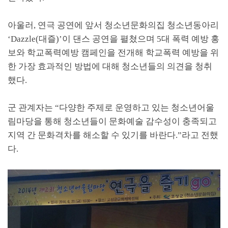
아울러
,
연극 공연에 앞서 청소년문화의집 청소년동아리
‘Dazzle(
대즐
)’
이 댄스 공연을 펼쳤으며
5
대 폭력 예방 홍
보와 학교폭력예방 캠페인을 전개해 학교폭력 예방을 위
한 가장 효과적인 방법에 대해 청소년들의 의견을 청취
했다
.
군 관계자는
“
다양한 주제로 운영하고 있는 청소년어울
림마당을 통해 청소년들이 문화예술 감수성이 충족되고
지역 간 문화격차를 해소할 수 있기를 바란다
.”
라고 전했
다
.