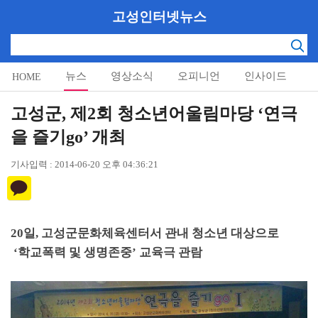
고성인터넷뉴스
뉴스
영상소식
오피니언
인사이드
HOME
알림마당
고성군, 제2회 청소년어울림마당 ‘연극
을 즐기go’ 개최
기사입력 : 2014-06-20 오후 04:36:21
20
일
,
고성군문화체육센터서 관내 청소년 대상으로
‘
학교폭력 및 생명존중
’
교육극 관람