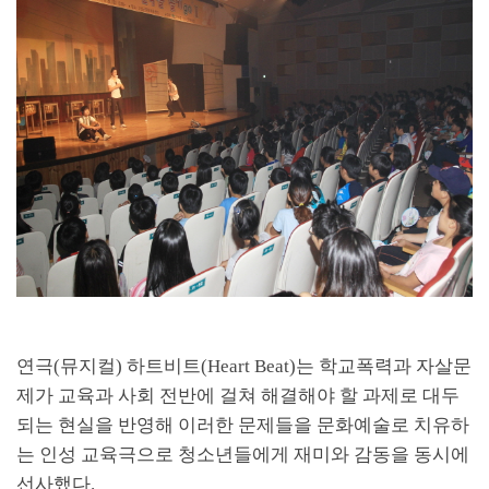
연극
(
뮤지컬
)
하트비트
(Heart Beat)
는 학교폭력과 자살문
제가 교육과 사회 전반에 걸쳐 해결해야 할 과제로 대두
되는 현실을 반영해 이러한 문제들을 문화예술로 치유하
는 인성 교육극으로 청소년들에게 재미와 감동을 동시에
선사했다
.