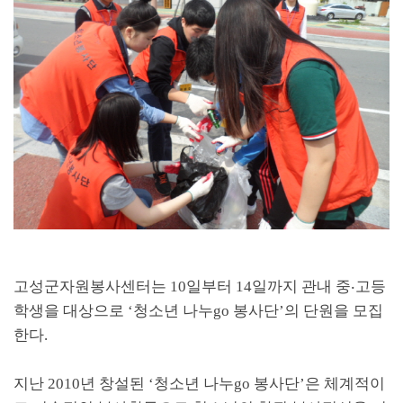
고성군자원봉사센터는
10
일부터
14
일까지 관내 중
‧
고등
학생을 대상으로
‘
청소년 나누
go
봉사단
’
의 단원을 모집
한다
.
지난
2010
년 창설된
‘
청소년 나누
go
봉사단
’
은 체계적이