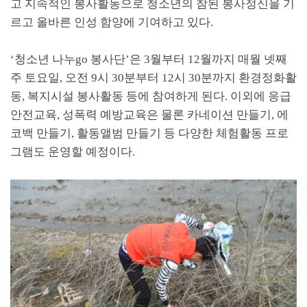
고 지속적인 봉사활동으로 청소년의 참된 봉사정신을 기
르고 올바른 인성 함양에 기여하고 있다
.
‘
청소년 나누
go
봉사단
’
은
3
월부터
12
월까지 매월 넷째
주 토요일
,
오전
9
시
30
분부터
12
시
30
분까지 환경정화활
동
,
복지시설 봉사활동 등에 참여하게 된다
.
이외에 응급
안전교육
,
성폭력 예방교육은 물론 카네이션 만들기
,
에
코백 만들기
,
활동앨범 만들기 등 다양한 체험활동 프로
그램도 운영할 예정이다
.