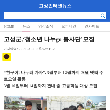
고성인터넷뉴스
뉴스
영상소식
오피니언
인사이드
HOME
알림마당
고성군,‘청소년 나누go 봉사단’모집
기사입력 : 2014-03-11 오후 02:51:12
“
친구야
!
나누러 가자
”, 3
월부터
12
월까지 매월 넷째 주
토요일 활동
3
월
10
일부터
14
일까지 관내 중
·
고등학생 대상 모집