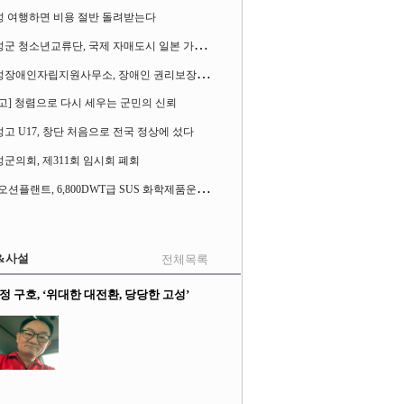
성 여행하면 비용 절반 돌려받는다
고
성군 청소년교류단, 국제 자매도시 일본 가사오카시 찾아
고
성장애인자립지원사무소, 장애인 권리보장 촉구 1인 시위 벌여
고] 청렴으로 다시 세우는 군민의 신뢰
고 U17, 창단 처음으로 전국 정상에 섰다
군의회, 제311회 임시회 폐회
S
K오션플랜트, 6,800DWT급 SUS 화학제품운반선 2척 수주
&사설
전체목록
정 구호, ‘위대한 대전환, 당당한 고성’