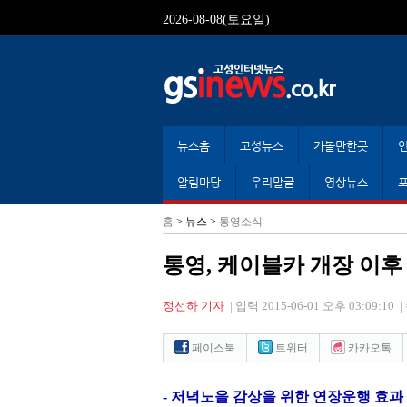
2026-08-08(토요일)
뉴스홈
고성뉴스
가볼만한곳
알림마당
우리말글
영상뉴스
홈
> 뉴스 >
통영소식
통영, 케이블카 개장 이후
정선하 기자
|
입력 2015-06-01 오후 03:09:10
|
페이스북
트위터
카카오톡
-
저녁노을 감상을 위한 연장운행 효과