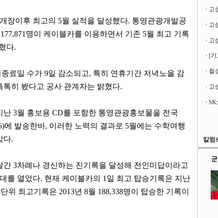
고
 개장이후 최고의
5
월 실적을 달성했다
.
통영관광개발공
간
177,871
명이 케이블카를 이용하면서 기존
5
월 최고 기록
밝혔다
.
[기
철성
기종료일 수가
9
일 감소되고
,
특히 연휴기간 저녁노을 감
톡톡히 봤다고 공사 관계자는 밝혔다
.
고성
 지난
3
월 홍보용
CD
를 포함한 통영관광홍보물을 전국
6)
에 발송한바,
이러한 노력의 결과로
5
월에는 수학여행
갔다
.
칼럼
군
달간
3
차례나 경신하는 진기록을 달성해 전인미답이라고
시대를 열었다
.
현재 케이블카의
1
일 최고 탑승기록은 지난
 단위 최고기록은
2013
년
8
월
188,338
명이 탑승한 기록이