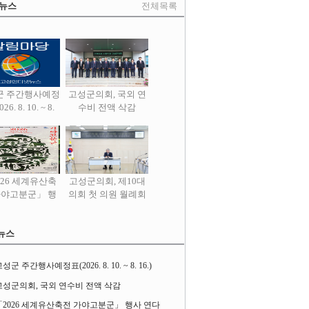
 뉴스
전체목록
군 주간행사예정
고성군의회, 국외 연
26. 8. 10. ~ 8.
수비 전액 삭감
16.)
026 세계유산축
고성군의회, 제10대
가야고분군」 행
의회 첫 의원 월례회
사 연다
열어
뉴스
성군 주간행사예정표(2026. 8. 10. ~ 8. 16.)
고성군의회, 국외 연수비 전액 삭감
「2026 세계유산축전 가야고분군」 행사 연다