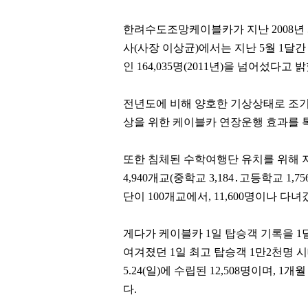
한려수도조망케이블카가 지난
2008
년
사
(
사장 이상균
)
에서는 지난
5
월
1
달
인
164,035
명
(2011
년
)
을 넘어섰다고 
전년도에 비해 양호한 기상상태로 조
상을 위한 케이블카 연장운행 효과를 
또한 침체된 수학여행단 유치를 위해
4,940
개교
(
중학교
3,184
․
고등학교
1,75
단이
100
개교에서
, 11,600
명이나 다녀
게다가 케이블카
1
일 탑승객 기록을
1
여겨졌던
1
일 최고 탑승객
1
만
2
천명 
5.24(
일
)
에 수립된
12,508
명이며
, 1
개월
다
.