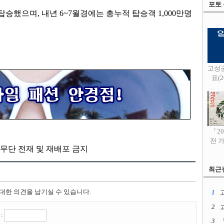
포토
 탑승했으며
,
내년
6~7
월경에는 총누적 탑승객
1,000
만명
고성
표(20
「2
전 
kr, 무단 전재 및 재배포 금지
최근
 대한 의견을 남기실 수 있습니다.
1
고
2
:
3