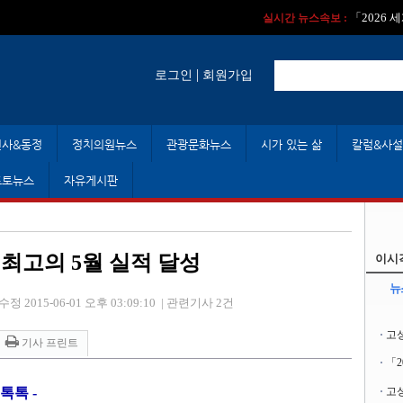
실시간 뉴스속보 :
실시간 뉴스속보 
「2026
실시간 뉴스속보 :
|
로그인
회원가입
인사&동정
정치의원뉴스
관광문화뉴스
시가 있는 삶
칼럼&사설
포토뉴스
자유게시판
 최고의 5월 실적 달성
이시
뉴
수정 2015-06-01 오후 03:09:10
|
관련기사 2건
고
기사 프린트
「
 톡톡
-
고성