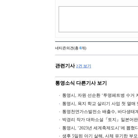
네티즌의견(총
0
개)
관련기사
2
건 보기
통영소식 다른기사 보기
통영시, 자원 선순환 ‘투명페트병 수거
통영시, 욕지 학교 살리기 사업 첫 열매
통영천연가스발전소 배출수, 바다생태계
박경리 작가 대하소설『토지』일본어판
통영시, ‘2023년 세계축제도시’에 뽑혔
생후 5일된 아기 살해, 사체 유기한 부