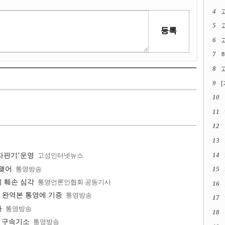
4
5
6
고
7
8
고
9
10
11
12
13
14
 자판기’운영
고성인터넷뉴스
 맺어
통영방송
15
 훼손 심각
통영언론인협회 공동기사
16
 완역본 통영에 기증
통영방송
17
다
통영방송
18
모 구속기소
통영방송