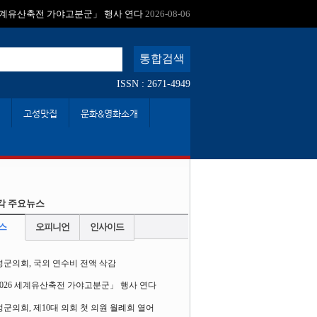
:
 세계유산축전 가야고분군」 행사 연다
2026-08-06
ISSN : 2671-4949
고성맛집
문화&영화소개
각 주요뉴스
스
오피니언
인사이드
성군의회, 국외 연수비 전액 삭감
2026 세계유산축전 가야고분군」 행사 연다
군의회, 제10대 의회 첫 의원 월례회 열어