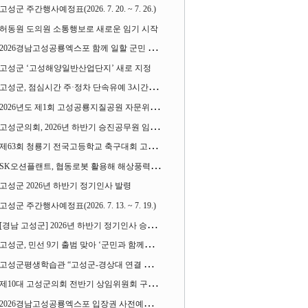
고성군 주간행사예정표(2026. 7. 20. ~ 7. 26.)
허동원 도의원 소통행보로 새로운 임기 시작
2026경남고성공룡엑스포 함께 일할 군민 모집
고성군 ‘고성해양일반산업단지’ 새로 지정
고성군, 점심시간 주·정차 단속유예 3시간으로 확대
2026년도 제1회 고성공룡지질공원 자문위원회 열어
고성군의회, 2026년 하반기 승진공무원 임용장 수여
제63회 청룡기 전국고등학교 축구대회 고성서 열린다
SK오션플랜트, 협동로봇 활용해 해상풍력 생산 혁신 속도 낸다
고성군 2026년 하반기 정기인사 발령
고성군 주간행사예정표(2026. 7. 13. ~ 7. 19.)
[경남 고성군] 2026년 하반기 정기인사 승진심사 결과
고성군, 민선 9기 출범 맞아 ‘군민과 함께하는 대전환 소통간담회’ 열어
고성군평생학습관 “고성군-경상대 연결 평생교육” 운영
제10대 고성군의회 전반기 상임위원회 구성 완료
2026경남고성공룡엑스포 입장권 사전예매 시작