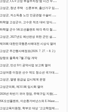
고성군, CGV고성 부설주차장 밤 시간 무료 개방한다
고성군, 청년 주택 · 신혼부부, 출산가구 임차보증금 대출이자 지원사업 시행
고성군, 저소득층 노인 인공관절 수술비 지원사업 계속 추진
하학열 고성군수, 고수온 적조 대비 양식장 현장점검
하학열 군수 SK오션플랜트 매각 즉각 철회 촉구 기자회견 열어
고성군, 2027년도 예산편성 위한 군민 설문조사 실시
제16회 대한민국행촌서예대전 시상식 열어
고성군 주간행사예정표(2026. 7. 27. ~ 8. 2.)
당항포 물축제 7월 25일 개막
고성군, 민선 9기 공약사업 보고회 열어
고성여중 이정은 선수 역도 청소년 국가대표에 뽑혀
고성군, 열병 응급실 감시체계 운영
고성군의회, 제311회 임시회 열어
2026년 하반기 귀어 창업, 주택구입 지원(융자) 사업대상자 모집
SK오션플랜트, 이순환거버넌스와 E-Waste Zero 업무협약
고성교육지원청, 학부모 대상 ‘고교학점제와 대입제도 설명회’ 열어