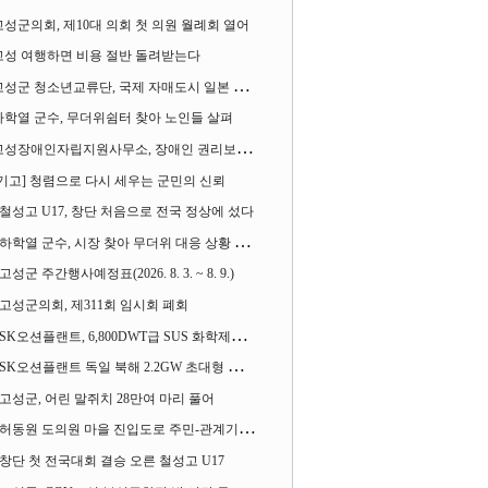
고성군의회, 제10대 의회 첫 의원 월례회 열어
고성 여행하면 비용 절반 돌려받는다
성군 청소년교류단, 국제 자매도시 일본 가사오카시 찾아
하학열 군수, 무더위쉼터 찾아 노인들 살펴
성장애인자립지원사무소, 장애인 권리보장 촉구 1인 시위 벌여
[기고] 청렴으로 다시 세우는 군민의 신뢰
철성고 U17, 창단 처음으로 전국 정상에 섰다
하학열 군수, 시장 찾아 무더위 대응 상황 살펴
고성군 주간행사예정표(2026. 8. 3. ~ 8. 9.)
고성군의회, 제311회 임시회 폐회
SK오션플랜트, 6,800DWT급 SUS 화학제품운반선 2척 수주
SK오션플랜트 독일 북해 2.2GW 초대형 해상변전소 하부구조물 수주
고성군, 어린 말쥐치 28만여 마리 풀어
허동원 도의원 마을 진입도로 주민-관계기관과 함께 간담회 열어
창단 첫 전국대회 결승 오른 철성고 U17