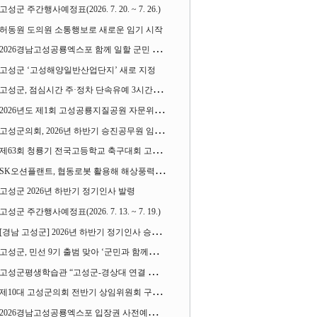
고성군 주간행사예정표(2026. 7. 20. ~ 7. 26.)
허동원 도의원 소통행보로 새로운 임기 시작
2026경남고성공룡엑스포 함께 일할 군민 모집
고성군 ‘고성해양일반산업단지’ 새로 지정
고성군, 점심시간 주·정차 단속유예 3시간으로 확대
2026년도 제1회 고성공룡지질공원 자문위원회 열어
고성군의회, 2026년 하반기 승진공무원 임용장 수여
제63회 청룡기 전국고등학교 축구대회 고성서 열린다
SK오션플랜트, 협동로봇 활용해 해상풍력 생산 혁신 속도 낸다
고성군 2026년 하반기 정기인사 발령
고성군 주간행사예정표(2026. 7. 13. ~ 7. 19.)
[경남 고성군] 2026년 하반기 정기인사 승진심사 결과
고성군, 민선 9기 출범 맞아 ‘군민과 함께하는 대전환 소통간담회’ 열어
고성군평생학습관 “고성군-경상대 연결 평생교육” 운영
제10대 고성군의회 전반기 상임위원회 구성 완료
2026경남고성공룡엑스포 입장권 사전예매 시작