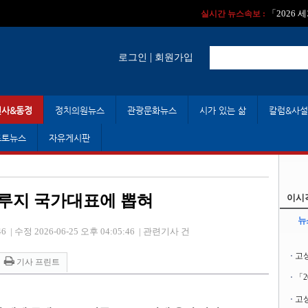
실시간 뉴스속보 :
실시간 뉴스속보 
「2026
실시간 뉴스속보 :
|
로그인
회원가입
인사&동정
정치의원뉴스
관광문화뉴스
시가 있는 삶
칼럼&사설
포토뉴스
자유게시판
 루지 국가대표에 뽑혀
이시
뉴
46
|
수정 2026-06-25 오후 04:05:46
|
관련기사 건
고
기사 프린트
「
고성