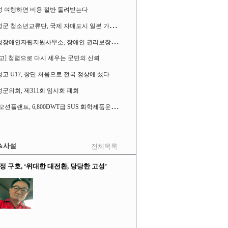
성 여행하면 비용 절반 돌려받는다
고
성군 청소년교류단, 국제 자매도시 일본 가사오카시 찾아
고
성장애인자립지원사무소, 장애인 권리보장 촉구 1인 시위 벌여
고] 청렴으로 다시 세우는 군민의 신뢰
고 U17, 창단 처음으로 전국 정상에 섰다
군의회, 제311회 임시회 폐회
S
K오션플랜트, 6,800DWT급 SUS 화학제품운반선 2척 수주
&사설
전체목록
정 구호, ‘위대한 대전환, 당당한 고성’