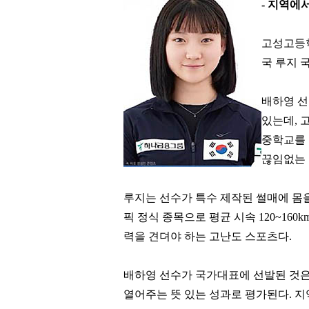
-
지역에서
고성고등
국 루지 
배하영 
있는데
,
중학교를
끊임없는 
루지는 선수가 특수 제작된 썰매에 몸
픽 정식 종목으로 평균 시속
120~160k
력을 견뎌야 하는 고난도 스포츠다
.
배하영 선수가 국가대표에 선발된 것은
열어주는 뜻 있는 성과로 평가된다
.
지