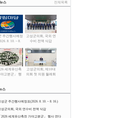
 뉴스
전체목록
군 주간행사예정
고성군의회, 국외 연
26. 8. 10. ~ 8.
수비 전액 삭감
16.)
026 세계유산축
고성군의회, 제10대
가야고분군」 행
의회 첫 의원 월례회
사 연다
열어
뉴스
성군 주간행사예정표(2026. 8. 10. ~ 8. 16.)
고성군의회, 국외 연수비 전액 삭감
「2026 세계유산축전 가야고분군」 행사 연다