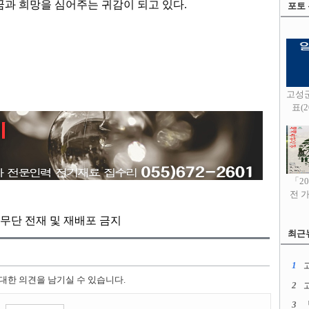
꿈과 희망을 심어주는 귀감이 되고 있다
.
포토
고성
표(20
「2
전 
kr, 무단 전재 및 재배포 금지
최근
1
고
 대한 의견을 남기실 수 있습니다.
2
3