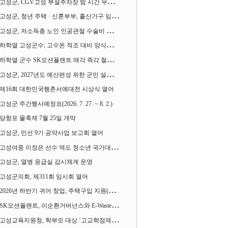
고성군, CGV고성 부설주차장 밤 시간 무료 개방한다
고성군, 청년 주택 · 신혼부부, 출산가구 임차보증금 대출이자 지원사업 시행
고성군, 저소득층 노인 인공관절 수술비 지원사업 계속 추진
하학열 고성군수, 고수온 적조 대비 양식장 현장점검
하학열 군수 SK오션플랜트 매각 즉각 철회 촉구 기자회견 열어
고성군, 2027년도 예산편성 위한 군민 설문조사 실시
제16회 대한민국행촌서예대전 시상식 열어
고성군 주간행사예정표(2026. 7. 27. ~ 8. 2.)
당항포 물축제 7월 25일 개막
고성군, 민선 9기 공약사업 보고회 열어
고성여중 이정은 선수 역도 청소년 국가대표에 뽑혀
고성군, 열병 응급실 감시체계 운영
고성군의회, 제311회 임시회 열어
2026년 하반기 귀어 창업, 주택구입 지원(융자) 사업대상자 모집
SK오션플랜트, 이순환거버넌스와 E-Waste Zero 업무협약
고성교육지원청, 학부모 대상 ‘고교학점제와 대입제도 설명회’ 열어