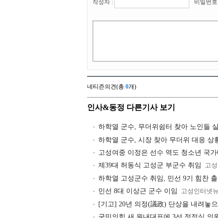
작성자 :
비밀번호 
네티즌의견(총
0
개)
인사&동정 다른기사 보기
하학열 군수, 무더위쉼터 찾아 노인들 
하학열 군수, 시장 찾아 무더위 대응 상
고성여중 이정은 선수 역도 청소년 국
제39대 허동식 고성군 부군수 취임
고성
하학열 고성군수 취임, 민선 9기 힘찬 
민선 8대 이상근 군수 이임
고성인터넷
[기고] 20년 의정(議政) 단상을 내려놓
국민의힘 새 원내대표에 3선 정점식 의