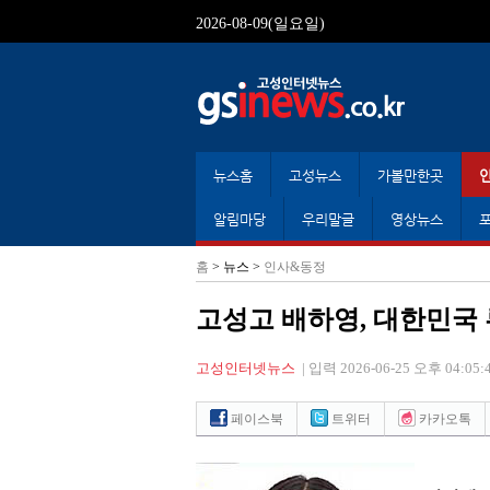
2026-08-09(일요일)
뉴스홈
고성뉴스
가볼만한곳
알림마당
우리말글
영상뉴스
홈
> 뉴스 >
인사&동정
고성고 배하영, 대한민국
고성인터넷뉴스
|
입력 2026-06-25 오후 04:05:
페이스북
트위터
카카오톡