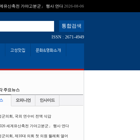
:
 세계유산축전 가야고분군」 행사 연다
2026-08-06
ISSN : 2671-4949
고성맛집
문화&영화소개
각 주요뉴스
스
오피니언
인사이드
성군의회, 국외 연수비 전액 삭감
2026 세계유산축전 가야고분군」 행사 연다
군의회, 제10대 의회 첫 의원 월례회 열어