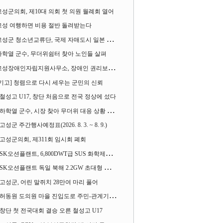
고성군의회, 제10대 의회 첫 의원 월례회 열어
고성 여행하면 비용 절반 돌려받는다
성군 청소년교류단, 국제 자매도시 일본 가사오카시 찾아
하학열 군수, 무더위쉼터 찾아 노인들 살펴
성장애인자립지원사무소, 장애인 권리보장 촉구 1인 시위 벌여
[기고] 청렴으로 다시 세우는 군민의 신뢰
철성고 U17, 창단 처음으로 전국 정상에 섰다
하학열 군수, 시장 찾아 무더위 대응 상황 살펴
고성군 주간행사예정표(2026. 8. 3. ~ 8. 9.)
고성군의회, 제311회 임시회 폐회
SK오션플랜트, 6,800DWT급 SUS 화학제품운반선 2척 수주
SK오션플랜트 독일 북해 2.2GW 초대형 해상변전소 하부구조물 수주
고성군, 어린 말쥐치 28만여 마리 풀어
허동원 도의원 마을 진입도로 주민-관계기관과 함께 간담회 열어
창단 첫 전국대회 결승 오른 철성고 U17