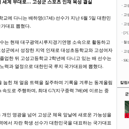
 세계 무대로
…
고성군 스포츠 인재 육성 결실
고
학교에 다니는 배하영
(17
세
)
선수가 지난
6
월
5
일 대한민
국가대표 뽑혔다
.
[기
선수는 현재 대구광역시루지경기연맹 소속으로 활동하고
철성
고성군에서 성장한 지역 인재로 대성초등학교와 고성여자
고성
 졸업한 뒤 고성고등학교
2
학년에 다니고 있는 배 선수는
노력과 열정으로 대한민국 루지 국가대표에 뽑혔다
.
을 눕힌 채 얼음 트랙을 질주하며 기록을 겨루는 동계올림
칼럼
m
속도로 주행하며
,
최대
G7(
지구중력
7
배
)
에 이르는 중
군
 개인 영광을 넘어 고성군 체육 앞날에 새로운 가능성을
역에서 자란 학생 선수가 대한민국을 대표하는 국가대표