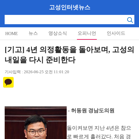
고성인터넷뉴스
뉴스
영상소식
오피니언
인사이드
HOME
알림마당
[기고] 4년 의정활동을 돌아보며, 고성의
내일을 다시 준비한다
기사입력 : 2026-06-25 오전 11:01:20
-
허동원 경남도의원
돌이켜보면 지난
4
년은 참으
로 빠르게 흘러갔다
.
처음 경