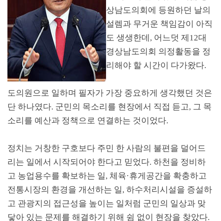
상남도의회에 등원하던 날의
설렘과 무거운 책임감이 아직
도 생생한데
,
어느덧 제
12
대
경상남도의회 의정활동을 정
리해야 할 시간이 다가왔다
.
도의원으로 일하며 필자가 가장 중요하게 생각했던 것은
단 하나였다
.
군민의 목소리를 현장에서 직접 듣고
,
그 목
소리를 예산과 정책으로 연결하는 것이었다
.
정치는 거창한 구호보다 주민 한 사람의 불편을 덜어드
리는 일에서 시작되어야 한다고 믿었다
.
하천을 정비하
고 농업용수를 확보하는 일
,
체육
·
휴게공간을 확충하고
전통시장의 환경을 개선하는 일
,
하수처리시설을 증설하
고 관광지의 접근성을 높이는 일처럼 군민의 일상과 맞
닿아 있는 문제를 해결하기 위해 쉼 없이 현장을 찾았다
.