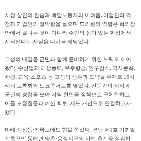
시장 상인의 한숨과 배달노동자의 어려움
,
어업인의 걱
정과 기업인의 절박함을 들으며 도의원의 역할은 회의장
안에서 끝나는 것이 아니라 주민의 삶이 있는 현장에서
시작된다는 사실을 다시금 깨달았다
.
고성의 내일을 군민과 함께 준비하기 위한 노력도 이어
왔다
.
수산업과 해상풍력
,
우주항공
,
인구감소
,
역사문화
,
관광
,
교육
·
스포츠 등 고성의 생존과 도약을 주제로
15
차
례의 토론회와 토크콘서트를 열었다
.
전문가의 지식과
군민의 경험을 모아 지역 현안을 정책으로 구체화하고
,
이를 도정질문과 예산 확보
,
제도 개선으로 연결하고자
했다
.
미래 성장동력 확보에도 힘을 쏟았다
.
경남 제
1
호 기회발
전특구인 동해면 양촌
·
용정지구의 사업 추진을 점검하