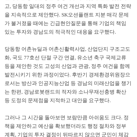
고
,
당동항 일대의 정주 여건 개선과 지역 특화 발전 전략
을 지속적으로 제안했다
. SK
오션플랜트 지분 매각 문제
가 불거졌을 때에는 긴급현안질문을 통해 기업의 책임
있는 투자와 경남도의 적극적인 대응을 요구했다
.
당동항 어촌뉴딜과 어촌신활력사업
,
산업단지 구조고도
화
,
국도
77
호선 단절 구간 연결
,
유소년 축구 국제교류
등을 제안한 것도 고성의 산업과 관광
,
정주 여건을 함께
발전시키기 위한 과정이었다
.
후반기 경제환경위원장으
로서는 방산과 인공지능산업 등 경남의 미래산업을 챙기
는 한편
,
경남로봇랜드의 적자와 소나무재선충병 확산
등 도정의 문제점을 지적하고 대안을 요구했다
.
그러나 그 시간을 돌아보면 보람만큼 아쉬움도 크다
.
정
책을 제안하고 예산을 확보했더라도 행정 절차와 정부
계획
,
기업의 투자 결정이 뒤따르지 않으면 군민이 체감