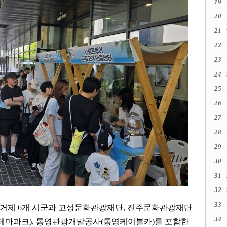
19
20
21
22
23
24
25
26
27
28
29
30
31
32
33
거제
6
개 시군과 고성문화관광재단
,
진주문화관광재단
34
테마파크
),
통영관광개발공사
(
통영케이블카
)
를 포함한