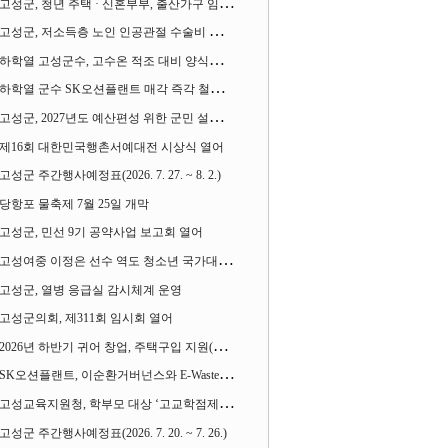
고성군, 청년 주택 · 신혼부부, 출산가구 임차보증금 대출이자 지원사업 시행
고성군, 저소득층 노인 인공관절 수술비 지원사업 계속 추진
하학열 고성군수, 고수온 적조 대비 양식장 현장점검
하학열 군수 SK오션플랜트 매각 즉각 철회 촉구 기자회견 열어
고성군, 2027년도 예산편성 위한 군민 설문조사 실시
제16회 대한민국행촌서예대전 시상식 열어
고성군 주간행사예정표(2026. 7. 27. ~ 8. 2.)
당항포 물축제 7월 25일 개막
고성군, 민선 9기 공약사업 보고회 열어
고성여중 이정은 선수 역도 청소년 국가대표에 뽑혀
고성군, 열병 응급실 감시체계 운영
고성군의회, 제311회 임시회 열어
2026년 하반기 귀어 창업, 주택구입 지원(융자) 사업대상자 모집
SK오션플랜트, 이순환거버넌스와 E-Waste Zero 업무협약
고성교육지원청, 학부모 대상 ‘고교학점제와 대입제도 설명회’ 열어
고성군 주간행사예정표(2026. 7. 20. ~ 7. 26.)