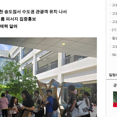
고
 송도점서 수도권 관광객 유치 나서
여름 피서지 집중홍보
 매력 알려
[기
철성
고성
칼럼
군