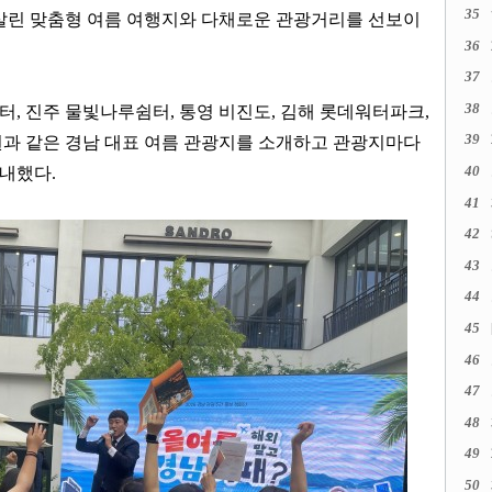
35
살린 맞춤형 여름 여행지와 다채로운 관광거리를 선보이
36
37
38
센터
,
진주 물빛나루쉼터
,
통영 비진도
,
김해 롯데워터파크
,
39
과 같은 경남 대표 여름 관광지를 소개하고 관광지마다
40
안내했다
.
41
42
43
44
45
46
47
48
49
50