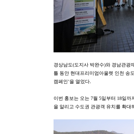
경상남도
(
도지사 박완수
)
와 경남관광
틀 동안 현대프리미엄아울렛 인천 송
캠페인
’
을 열었다
.
이번 홍보는 오는
7
월
5
일부터
18
일까
을 알리고 수도권 관광객 유치를 확대