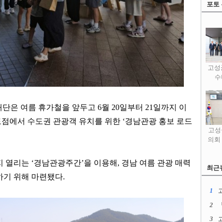
포토
고성
수
재단은 여름 휴가철을 앞두고
6
월
20
일부터
21
일까지 이
도점에서 수도권 관광객 유치를 위한
‘
경남관광 홍보 로드
고성
의회
지 열리는
‘
경남관광주간
’
을 이용해
,
경남 여름 관광 매력
최근
하기 위해 마련됐다
.
1
2
3