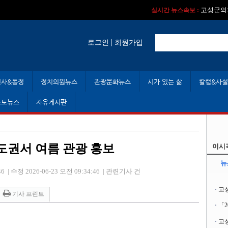
실시간 뉴스속보 :
실시간 뉴스속보 
고성군의회
실시간 뉴스속보 :
실시간 뉴스속보 :
|
로그인
회원가입
인사&동정
정치의원뉴스
관광문화뉴스
시가 있는 삶
칼럼&사설
포토뉴스
자유게시판
도권서 여름 관광 홍보
이시
뉴
46
|
수정 2026-06-23 오전 09:34:46
|
관련기사 건
고
기사 프린트
「
고성