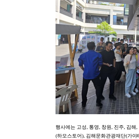
행사에는 고성
,
통영
,
창원
,
진주
,
김해
,
(
하모스토어
),
김해문화관광재단
(
가야