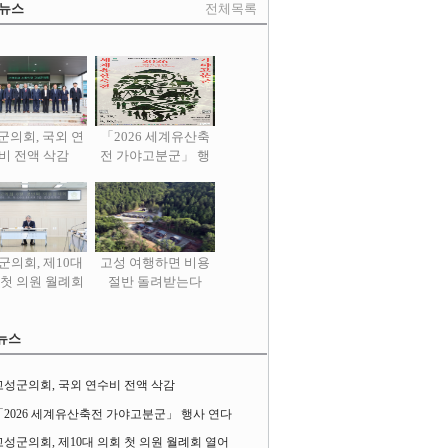
 뉴스
전체목록
군의회, 국외 연
「2026 세계유산축
비 전액 삭감
전 가야고분군」 행
사 연다
군의회, 제10대
고성 여행하면 비용
 첫 의원 월례회
절반 돌려받는다
열어
뉴스
고성군의회, 국외 연수비 전액 삭감
「2026 세계유산축전 가야고분군」 행사 연다
고성군의회, 제10대 의회 첫 의원 월례회 열어