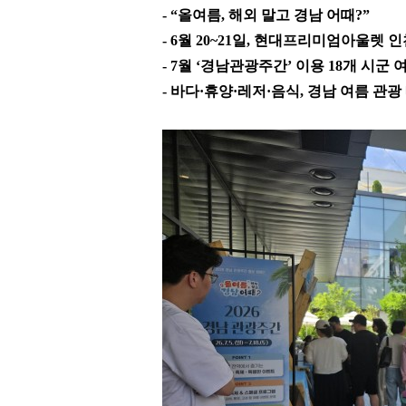
- “
올여름
,
해외 말고 경남 어때
?”
- 6
월
20~21
일
,
현대프리미엄아울렛 인천
- 7
월
‘
경남관광주간
’
이용
18
개 시군 
-
바다
·
휴양
·
레저
·
음식
,
경남 여름 관광