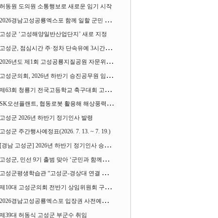
허동원 도의원 소통행보로 새로운 임기 시작
2026경남고성공룡엑스포 함께 일할 군민 모집
고성군 ‘고성해양일반산업단지’ 새로 지정
고성군, 점심시간 주·정차 단속유예 3시간으로 확대
2026년도 제1회 고성공룡지질공원 자문위원회 열어
고성군의회, 2026년 하반기 승진공무원 임용장 수여
제63회 청룡기 전국고등학교 축구대회 고성서 열린다
SK오션플랜트, 협동로봇 활용해 해상풍력 생산 혁신 속도 낸다
고성군 2026년 하반기 정기인사 발령
고성군 주간행사예정표(2026. 7. 13. ~ 7. 19.)
[경남 고성군] 2026년 하반기 정기인사 승진심사 결과
고성군, 민선 9기 출범 맞아 ‘군민과 함께하는 대전환 소통간담회’ 열어
고성군평생학습관 “고성군-경상대 연결 평생교육” 운영
제10대 고성군의회 전반기 상임위원회 구성 완료
2026경남고성공룡엑스포 입장권 사전예매 시작
제39대 허동식 고성군 부군수 취임