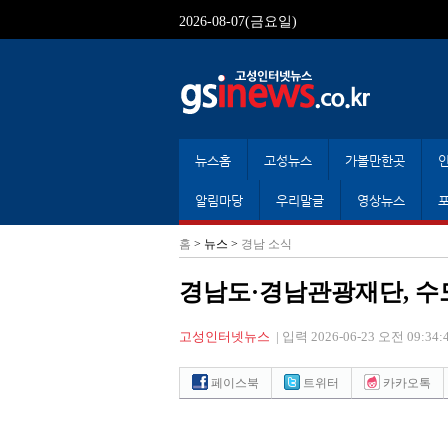
2026-08-07(금요일)
뉴스홈
고성뉴스
가볼만한곳
알림마당
우리말글
영상뉴스
홈
> 뉴스 >
경남 소식
경남도·경남관광재단, 수
고성인터넷뉴스
|
입력 2026-06-23 오전 09:34:
페이스북
트위터
카카오톡