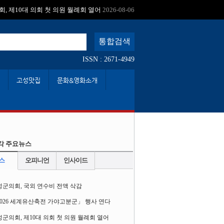
:
, 제10대 의회 첫 의원 월례회 열어
2026-08-06
고성 여행하면 비용 절반 돌려받는다
2026-08-06
ISSN : 2671-4949
고성맛집
문화&영화소개
각 주요뉴스
스
오피니언
인사이드
성군의회, 국외 연수비 전액 삭감
2026 세계유산축전 가야고분군」 행사 연다
군의회, 제10대 의회 첫 의원 월례회 열어