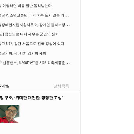
성 여행하면 비용 절반 돌려받는다
고
성군 청소년교류단, 국제 자매도시 일본 가사오카시 찾아
고
성장애인자립지원사무소, 장애인 권리보장 촉구 1인 시위 벌여
고] 청렴으로 다시 세우는 군민의 신뢰
고 U17, 창단 처음으로 전국 정상에 섰다
군의회, 제311회 임시회 폐회
S
K오션플랜트, 6,800DWT급 SUS 화학제품운반선 2척 수주
&사설
전체목록
정 구호, ‘위대한 대전환, 당당한 고성’