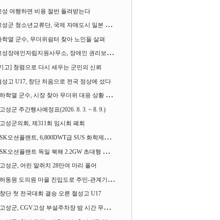
고성 여행하면 비용 절반 돌려받는다
성군 청소년교류단, 국제 자매도시 일본 가사오카시 찾아
하학열 군수, 무더위쉼터 찾아 노인들 살펴
성장애인자립지원사무소, 장애인 권리보장 촉구 1인 시위 벌여
[기고] 청렴으로 다시 세우는 군민의 신뢰
철성고 U17, 창단 처음으로 전국 정상에 섰다
하학열 군수, 시장 찾아 무더위 대응 상황 살펴
고성군 주간행사예정표(2026. 8. 3. ~ 8. 9.)
고성군의회, 제311회 임시회 폐회
SK오션플랜트, 6,800DWT급 SUS 화학제품운반선 2척 수주
SK오션플랜트 독일 북해 2.2GW 초대형 해상변전소 하부구조물 수주
고성군, 어린 말쥐치 28만여 마리 풀어
허동원 도의원 마을 진입도로 주민-관계기관과 함께 간담회 열어
창단 첫 전국대회 결승 오른 철성고 U17
고성군, CGV고성 부설주차장 밤 시간 무료 개방한다