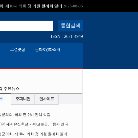
:
, 제10대 의회 첫 의원 월례회 열어
2026-08-06
ISSN : 2671-4949
고성맛집
문화&영화소개
각 주요뉴스
스
오피니언
인사이드
성군의회, 국외 연수비 전액 삭감
2026 세계유산축전 가야고분군」 행사 연다
군의회, 제10대 의회 첫 의원 월례회 열어