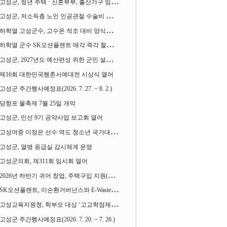
고성군, 청년 주택 · 신혼부부, 출산가구 임차보증금 대출이자 지원사업 시행
고성군, 저소득층 노인 인공관절 수술비 지원사업 계속 추진
하학열 고성군수, 고수온 적조 대비 양식장 현장점검
하학열 군수 SK오션플랜트 매각 즉각 철회 촉구 기자회견 열어
고성군, 2027년도 예산편성 위한 군민 설문조사 실시
제16회 대한민국행촌서예대전 시상식 열어
고성군 주간행사예정표(2026. 7. 27. ~ 8. 2.)
당항포 물축제 7월 25일 개막
고성군, 민선 9기 공약사업 보고회 열어
고성여중 이정은 선수 역도 청소년 국가대표에 뽑혀
고성군, 열병 응급실 감시체계 운영
고성군의회, 제311회 임시회 열어
2026년 하반기 귀어 창업, 주택구입 지원(융자) 사업대상자 모집
SK오션플랜트, 이순환거버넌스와 E-Waste Zero 업무협약
고성교육지원청, 학부모 대상 ‘고교학점제와 대입제도 설명회’ 열어
고성군 주간행사예정표(2026. 7. 20. ~ 7. 26.)