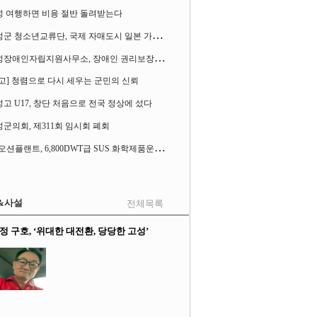
성 여행하면 비용 절반 돌려받는다
고
성군 청소년교류단, 국제 자매도시 일본 가사오카시 찾아
고
성장애인자립지원사무소, 장애인 권리보장 촉구 1인 시위 벌여
고] 청렴으로 다시 세우는 군민의 신뢰
고 U17, 창단 처음으로 전국 정상에 섰다
군의회, 제311회 임시회 폐회
S
K오션플랜트, 6,800DWT급 SUS 화학제품운반선 2척 수주
&사설
전체목록
정 구호, ‘위대한 대전환, 당당한 고성’