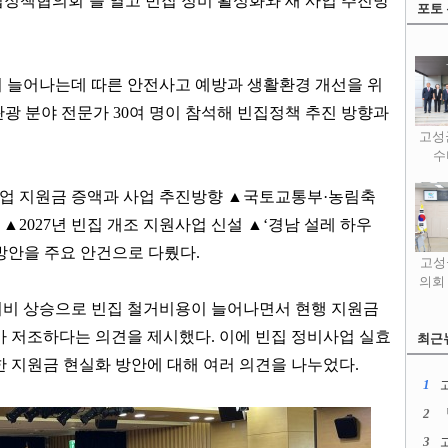
집정책협의회
’
를 열고 빈집 정비 활성화와 새 사업 추진방
포토
 늘어나는데 따른 안전사고 예방과 생활환경 개선을 위
관광 분야 전문가
30
여 명이 참석해 빈집정책 추진 방향과
고성
수
업 지원금 증액과 사업 추진방향
▲
국토교통부
·
농림축
향
▲
2027
년 빈집 개조 지원사업 신설
▲
‘
경남 설레 하우
방안을 주요 안건으로 다뤘다
.
고성
의회
리비 상승으로 빈집 철거비용이 늘어나면서 현행 지원금
가 저조하다는 의견을 제시했다
.
이에 빈집 정비사업 실효
최근
한 지원금 현실화 방안에 대해 여러 의견을 나누었다
.
1
2
3