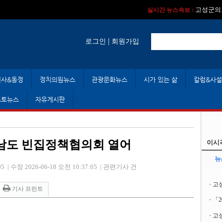
실시간 뉴스속보 :
실시간 뉴스속보 
고성군의회
실시간 뉴스속보 :
|
로그인
회원가입
인사&동정
정치의원뉴스
관광문화뉴스
시가 있는 삶
칼럼&사설
포토뉴스
자유게시판
남도 빈집정책협의회 열어
이시
뉴
05
|
수정 2026-06-18 오전 10:37:05
|
관련기사 건
고
기사 프린트
「
고성