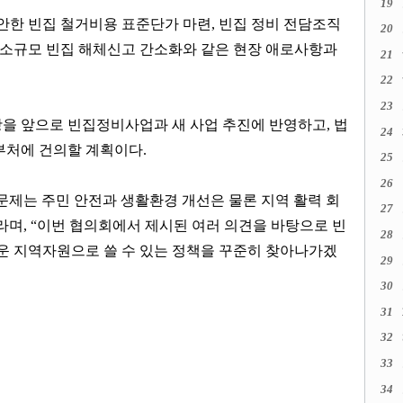
19
안한 빈집 철거비용 표준단가 마련
,
빈집 정비 전담조직
20
 소규모 빈집 해체신고 간소화와 같은 현장 애로사항과
21
22
23
을 앞으로 빈집정비사업과 새 사업 추진에 반영하고
,
법
24
부처에 건의할 계획이다
.
25
26
문제는 주민 안전과 생활환경 개선은 물론 지역 활력 회
27
라며
, “
이번 협의회에서 제시된 여러 의견을 바탕으로 빈
28
운 지역자원으로 쓸 수 있는 정책을 꾸준히 찾아나가겠
29
30
31
32
33
34