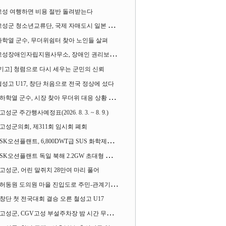
고성 여행하면 비용 절반 돌려받는다
성군 청소년교류단, 국제 자매도시 일본 가사오카시 찾아
하학열 군수, 무더위쉼터 찾아 노인들 살펴
성장애인자립지원사무소, 장애인 권리보장 촉구 1인 시위 벌여
[기고] 청렴으로 다시 세우는 군민의 신뢰
철성고 U17, 창단 처음으로 전국 정상에 섰다
하학열 군수, 시장 찾아 무더위 대응 상황 살펴
고성군 주간행사예정표(2026. 8. 3. ~ 8. 9.)
고성군의회, 제311회 임시회 폐회
SK오션플랜트, 6,800DWT급 SUS 화학제품운반선 2척 수주
SK오션플랜트 독일 북해 2.2GW 초대형 해상변전소 하부구조물 수주
고성군, 어린 말쥐치 28만여 마리 풀어
허동원 도의원 마을 진입도로 주민-관계기관과 함께 간담회 열어
창단 첫 전국대회 결승 오른 철성고 U17
고성군, CGV고성 부설주차장 밤 시간 무료 개방한다