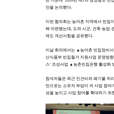
한 가운데
‘2026
년 제
1
차 경상남도 빈
안을 논의했다
.
이번 협의회는 농어촌 지역에서 빈집이
해 마련됐는데
,
도와 시군
,
건축
·
농업
·
제도 개선사항을 공유했다
.
이날 회의에서는
▲
농어촌 빈집정비사
산식품부 빈집철거 지원사업 운영방
스
’
조성사업
▲
농촌빈집은행 활성화 
참석자들은 최근 인건비와 폐기물 처
만으로는 소유자 부담이 커 사업 참여
성을 높이고 사업 참여를 확대하기 위