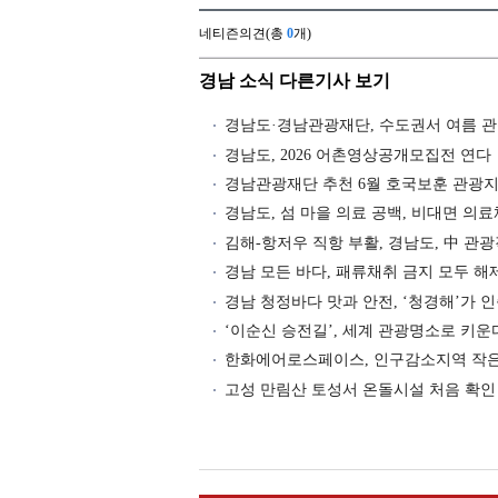
네티즌의견(총
0
개)
경남 소식 다른기사 보기
경남도·경남관광재단, 수도권서 여름 관
경남도, 2026 어촌영상공개모집전 연다
경남관광재단 추천 6월 호국보훈 관광지
경남도, 섬 마을 의료 공백, 비대면 의
김해-항저우 직항 부활, 경남도, 中 관
경남 모든 바다, 패류채취 금지 모두 해
경남 청정바다 맛과 안전, ‘청경해’가 
‘이순신 승전길’, 세계 관광명소로 키운
한화에어로스페이스, 인구감소지역 작
고성 만림산 토성서 온돌시설 처음 확인