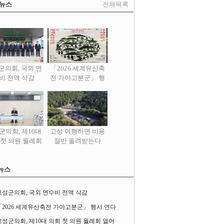
 뉴스
전체목록
군의회, 국외 연
「2026 세계유산축
비 전액 삭감
전 가야고분군」 행
사 연다
군의회, 제10대
고성 여행하면 비용
 첫 의원 월례회
절반 돌려받는다
열어
뉴스
고성군의회, 국외 연수비 전액 삭감
「2026 세계유산축전 가야고분군」 행사 연다
고성군의회, 제10대 의회 첫 의원 월례회 열어