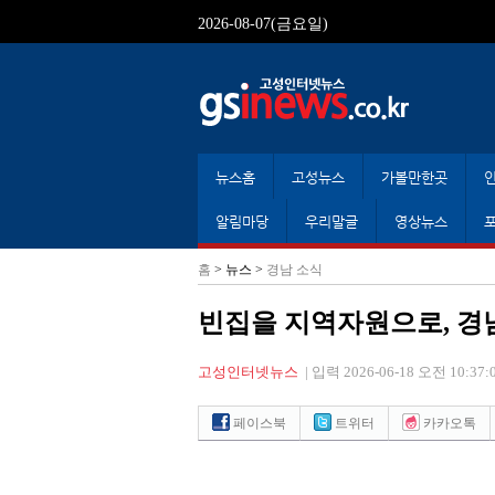
2026-08-07(금요일)
뉴스홈
고성뉴스
가볼만한곳
알림마당
우리말글
영상뉴스
홈
> 뉴스 >
경남 소식
빈집을 지역자원으로, 경
고성인터넷뉴스
|
입력 2026-06-18 오전 10:37:
페이스북
트위터
카카오톡