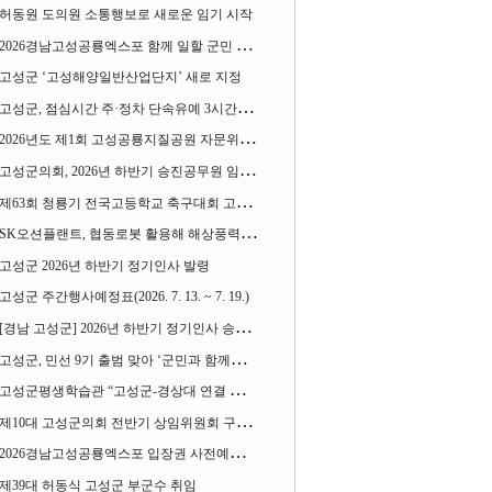
허동원 도의원 소통행보로 새로운 임기 시작
2026경남고성공룡엑스포 함께 일할 군민 모집
고성군 ‘고성해양일반산업단지’ 새로 지정
고성군, 점심시간 주·정차 단속유예 3시간으로 확대
2026년도 제1회 고성공룡지질공원 자문위원회 열어
고성군의회, 2026년 하반기 승진공무원 임용장 수여
제63회 청룡기 전국고등학교 축구대회 고성서 열린다
SK오션플랜트, 협동로봇 활용해 해상풍력 생산 혁신 속도 낸다
고성군 2026년 하반기 정기인사 발령
고성군 주간행사예정표(2026. 7. 13. ~ 7. 19.)
[경남 고성군] 2026년 하반기 정기인사 승진심사 결과
고성군, 민선 9기 출범 맞아 ‘군민과 함께하는 대전환 소통간담회’ 열어
고성군평생학습관 “고성군-경상대 연결 평생교육” 운영
제10대 고성군의회 전반기 상임위원회 구성 완료
2026경남고성공룡엑스포 입장권 사전예매 시작
제39대 허동식 고성군 부군수 취임