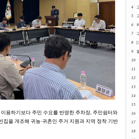
4
5
고
6
7
고
8
9
10
11
12
13
14
15
로 이용하기보다 주민 수요를 반영한 주차장
,
주민쉼터와
16
빈집을 개조해 귀농
·
귀촌인 주거 지원과 지역 정착 기반
17
18