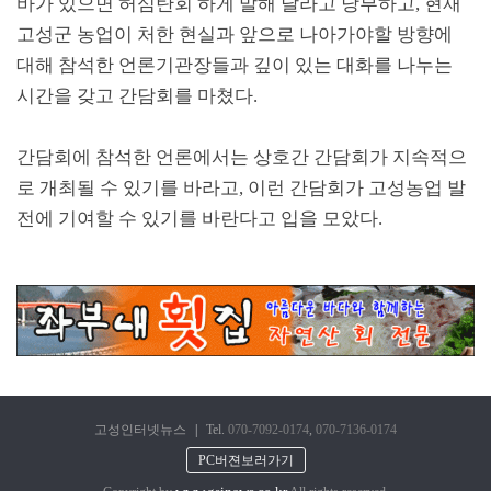
바가 있으면 허심탄회 하게 말해 달라고 당부하고
,
현재
고성군 농업이 처한 현실과 앞으로 나아가야할 방향에
대해 참석한 언론기관장들과 깊이 있는 대화를 나누는
시간을 갖고 간담회를 마쳤다
.
간담회에 참석한 언론에서는 상호간 간담회가 지속적으
로 개최될 수 있기를 바라고
,
이런 간담회가 고성농업 발
전에 기여할 수 있기를 바란다고 입을 모았다
.
고성인터넷뉴스
|
Tel.
070-7092-0174
,
070-7136-0174
PC버젼보러가기