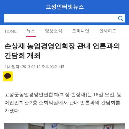
고성인터넷뉴스
뉴스
영상소식
오피니언
인사이드
HOME
알림마당
손상재 농업경영인회장 관내 언론과의
간담회 개최
기사입력 : 2013-02-19 오후 03:21:45
고성군농업경영인연합회
(
회장 손상재
)
는
18
일 오전
,
농
어업인회관
2
층 소회의실에서 관내 언론과의 간담회를
가졌다
.