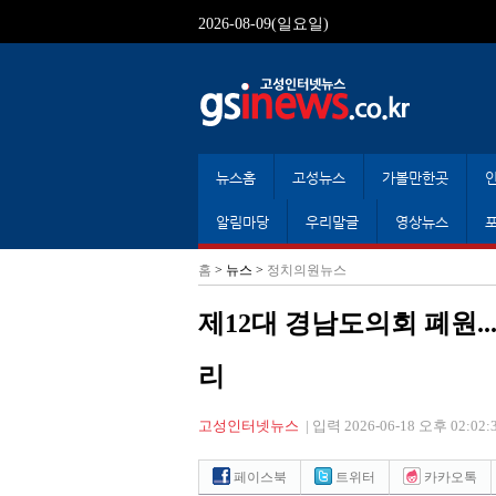
2026-08-09(일요일)
뉴스홈
고성뉴스
가볼만한곳
알림마당
우리말글
영상뉴스
홈
> 뉴스 >
정치의원뉴스
제12대 경남도의회 폐원..
리
고성인터넷뉴스
|
입력 2026-06-18 오후 02:02:
페이스북
트위터
카카오톡