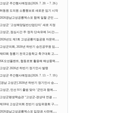
고성군 주간행사예정표(2026. 7. 20. ~ 7. 26.)
허동원 도의원 소통행보로 새로운 임기 시작
2026경남고성공룡엑스포 함께 일할 군민 모집
고성군 ‘고성해양일반산업단지’ 새로 지정
고성군, 점심시간 주·정차 단속유예 3시간으로 확대
2026년도 제1회 고성공룡지질공원 자문위원회 열어
고성군의회, 2026년 하반기 승진공무원 임용장 수여
제63회 청룡기 전국고등학교 축구대회 고성서 열린다
SK오션플랜트, 협동로봇 활용해 해상풍력 생산 혁신 속도 낸다
고성군 2026년 하반기 정기인사 발령
고성군 주간행사예정표(2026. 7. 13. ~ 7. 19.)
[경남 고성군] 2026년 하반기 정기인사 승진심사 결과
고성군, 민선 9기 출범 맞아 ‘군민과 함께하는 대전환 소통간담회’ 열어
고성군평생학습관 “고성군-경상대 연결 평생교육” 운영
제10대 고성군의회 전반기 상임위원회 구성 완료
2026경남고성공룡엑스포 입장권 사전예매 시작