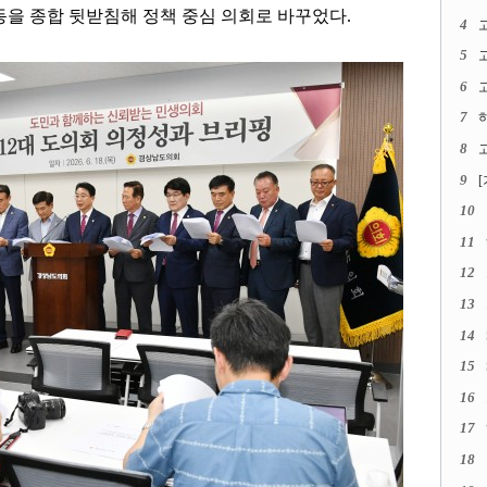
을 종합 뒷받침해 정책 중심 의회로 바꾸었다
.
4
5
6
고
7
8
고
9
10
11
12
13
14
15
16
17
18