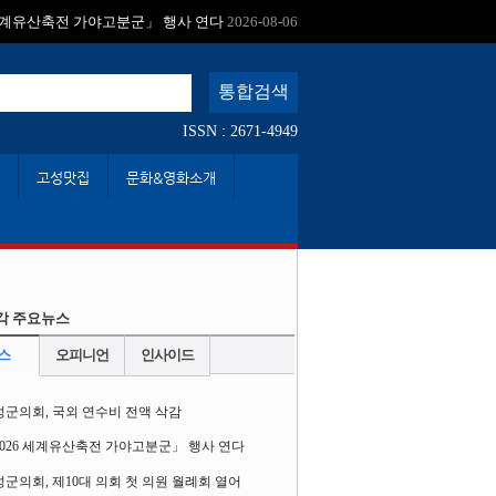
:
 세계유산축전 가야고분군」 행사 연다
2026-08-06
ISSN : 2671-4949
고성맛집
문화&영화소개
각 주요뉴스
스
오피니언
인사이드
성군의회, 국외 연수비 전액 삭감
2026 세계유산축전 가야고분군」 행사 연다
군의회, 제10대 의회 첫 의원 월례회 열어