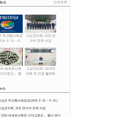
 뉴스
전체목록
군 주간행사예정
고성군의회, 국외 연
26. 8. 10. ~ 8.
수비 전액 삭감
16.)
026 세계유산축
고성군의회, 제10대
가야고분군」 행
의회 첫 의원 월례회
사 연다
열어
뉴스
성군 주간행사예정표(2026. 8. 10. ~ 8. 16.)
고성군의회, 국외 연수비 전액 삭감
「2026 세계유산축전 가야고분군」 행사 연다