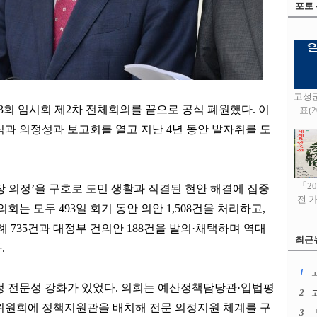
포토
고성
3
회 임시회 제
2
차 전체회의를 끝으로 공식 폐원했다
.
이
표(20
식과 의정성과 보고회를 열고 지난
4
년 동안 발자취를 도
「2
장 의정
’
을 구호로 도민 생활과 직결된 현안 해결에 집중
전 
의회는 모두
493
일 회기 동안 의안
1,508
건을 처리하고
,
조례
735
건과 대정부 건의안
188
건을 발의
·
채택하며 역대
최근
다
.
1
고
정 전문성 강화가 있었다
.
의회는 예산정책담당관
·
입법평
2
위원회에 정책지원관을 배치해 전문 의정지원 체계를 구
3