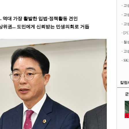
고
..
역대 가장 활발한 입법
·
정책활동 견인
상위권
...
도민에게 신뢰받는 민생의회로 거듭
[기
철성
고성
칼럼
군