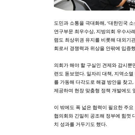
도민과 소통을 극대화해
, ‘
대한민국 소
연구부문 최우수상
,
지방의회 우수사례
렴도 최상위권 유지를 비롯해 대외기관
회로서 경쟁력과 위상을 안팎에 입증
의회가 해야 할 구실인 견제와 감시뿐
련도 돋보였다
.
일자리 대책
,
지역소멸 
를 가동해 다각도로 해결 방안을 찾고
,
제공하며 현장 맞춤형 정책 개발에도
이 밖에도 폭 넓은 협력이 필요한 주
협의회와 긴밀히 공조해 정부에 힘껏
치 성과를 거두기도 했다
.