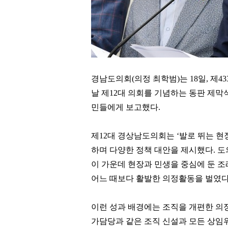
경남도의회
(
의정 최학범
)
는
18
일
,
제
43
날 제
12
대 의회를 기념하는 동판 제막
민들에게 보고했다
.
제
12
대 경상남도의회는
‘
발로 뛰는 현
하며 다양한 정책 대안을 제시했다
.
도
이 가운데 현장과 민생을 중심에 둔 
어느 때보다 활발한 의정활동을 벌였
이런 성과 배경에는 조직을 개편한 의
가담당과 같은 조직 신설과 모든 상임