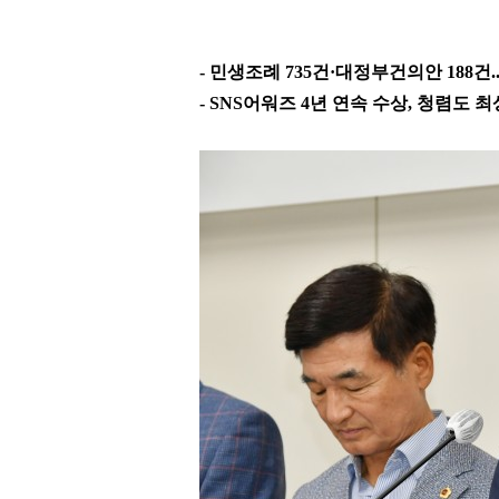
-
민생조례
735
건
·
대정부건의안
188
건
.
- SNS
어워즈
4
년 연속 수상
,
청렴도 최