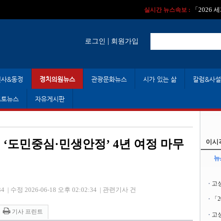
실시간 뉴스속보 :
실시간 뉴스속보 
「2026
실시간 뉴스속보 :
|
로그인
회원가입
인사&동정
정치의원뉴스
관광문화뉴스
시가 있는 삶
칼럼&사설
포토뉴스
자유게시판
. ‘도민중심·민생안정’ 4년 여정 마무
이시
뉴
고
34
|
수정 2026-06-18 오후 02:02:34
|
관련기사 건
「
기사 프린트
고성