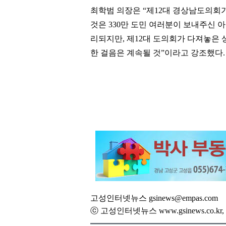
최학범 의장은
“
제
12
대 경상남도의회가
것은
330
만 도민 여러분이 보내주신 
리되지만
,
제
12
대 도의회가 다져놓은 
한 걸음은 계속될 것
”
이라고 강조했다
.
고성인터넷뉴스 gsinews@empas.com
ⓒ 고성인터넷뉴스 www.gsinews.co.