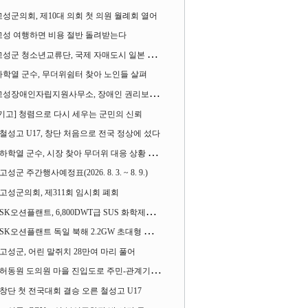
고성군의회, 제10대 의회 첫 의원 월례회 열어
고성 여행하면 비용 절반 돌려받는다
성군 청소년교류단, 국제 자매도시 일본 가사오카시 찾아
하학열 군수, 무더위쉼터 찾아 노인들 살펴
성장애인자립지원사무소, 장애인 권리보장 촉구 1인 시위 벌여
[기고] 청렴으로 다시 세우는 군민의 신뢰
철성고 U17, 창단 처음으로 전국 정상에 섰다
하학열 군수, 시장 찾아 무더위 대응 상황 살펴
고성군 주간행사예정표(2026. 8. 3. ~ 8. 9.)
고성군의회, 제311회 임시회 폐회
SK오션플랜트, 6,800DWT급 SUS 화학제품운반선 2척 수주
SK오션플랜트 독일 북해 2.2GW 초대형 해상변전소 하부구조물 수주
고성군, 어린 말쥐치 28만여 마리 풀어
허동원 도의원 마을 진입도로 주민-관계기관과 함께 간담회 열어
창단 첫 전국대회 결승 오른 철성고 U17