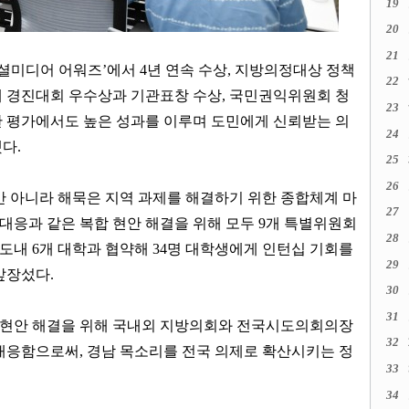
19
20
21
셜미디어 어워즈
’
에서
4
년 연속 수상
,
지방의정대상 정책
22
 경진대회 우수상과 기관표창 수상
,
국민권익위원회 청
23
 평가에서도 높은 성과를 이루며 도민에게 신뢰받는 의
24
했다
.
25
26
만 아니라 해묵은 지역 과제를 해결하기 위한 종합체계 마
27
대응과 같은 복합 현안 해결을 위해 모두
9
개 특별위원회
28
도내
6
개 대학과 협약해
34
명 대학생에게 인턴십 기회를
29
 앞장섰다
.
30
31
요 현안 해결을 위해 국내외 지방의회와 전국시도의회의장
32
 대응함으로써
,
경남 목소리를 전국 의제로 확산시키는 정
33
34