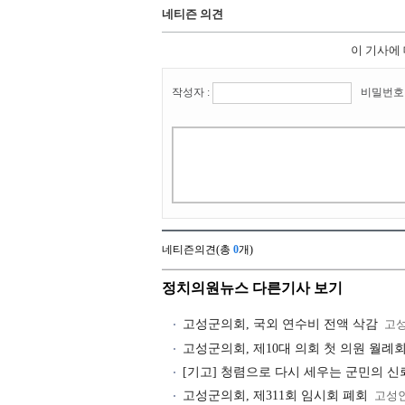
네티즌 의견
이 기사에
작성자 :
비밀번호 
네티즌의견(총
0
개)
정치의원뉴스 다른기사 보기
고성군의회, 국외 연수비 전액 삭감
고
고성군의회, 제10대 의회 첫 의원 월례
[기고] 청렴으로 다시 세우는 군민의 신
고성군의회, 제311회 임시회 폐회
고성