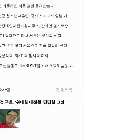
성 여행하면 비용 절반 돌려받는다
고
성군 청소년교류단, 국제 자매도시 일본 가사오카시 찾아
고
성장애인자립지원사무소, 장애인 권리보장 촉구 1인 시위 벌여
고] 청렴으로 다시 세우는 군민의 신뢰
고 U17, 창단 처음으로 전국 정상에 섰다
군의회, 제311회 임시회 폐회
S
K오션플랜트, 6,800DWT급 SUS 화학제품운반선 2척 수주
&사설
전체목록
정 구호, ‘위대한 대전환, 당당한 고성’