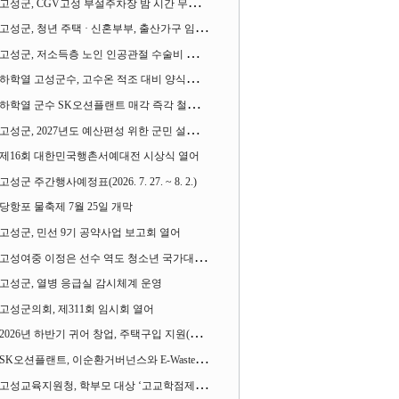
고성군, CGV고성 부설주차장 밤 시간 무료 개방한다
고성군, 청년 주택 · 신혼부부, 출산가구 임차보증금 대출이자 지원사업 시행
고성군, 저소득층 노인 인공관절 수술비 지원사업 계속 추진
하학열 고성군수, 고수온 적조 대비 양식장 현장점검
하학열 군수 SK오션플랜트 매각 즉각 철회 촉구 기자회견 열어
고성군, 2027년도 예산편성 위한 군민 설문조사 실시
제16회 대한민국행촌서예대전 시상식 열어
고성군 주간행사예정표(2026. 7. 27. ~ 8. 2.)
당항포 물축제 7월 25일 개막
고성군, 민선 9기 공약사업 보고회 열어
고성여중 이정은 선수 역도 청소년 국가대표에 뽑혀
고성군, 열병 응급실 감시체계 운영
고성군의회, 제311회 임시회 열어
2026년 하반기 귀어 창업, 주택구입 지원(융자) 사업대상자 모집
SK오션플랜트, 이순환거버넌스와 E-Waste Zero 업무협약
고성교육지원청, 학부모 대상 ‘고교학점제와 대입제도 설명회’ 열어