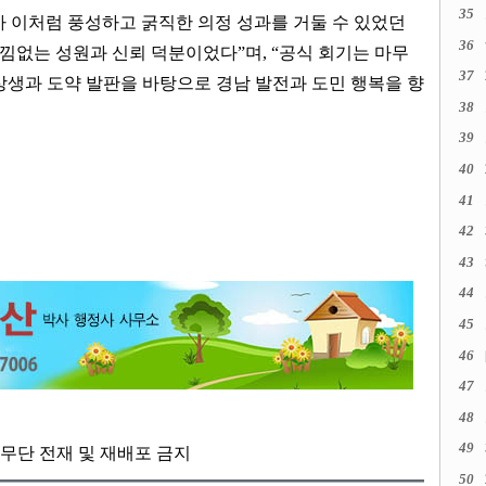
35
 이처럼 풍성하고 굵직한 의정 성과를 거둘 수 있었던
36
아낌없는 성원과 신뢰 덕분이었다
”
며
, “
공식 회기는 마무
37
상생과 도약 발판을 바탕으로 경남 발전과 도민 행복을 향
38
39
40
41
42
43
44
45
46
47
48
49
kr, 무단 전재 및 재배포 금지
50