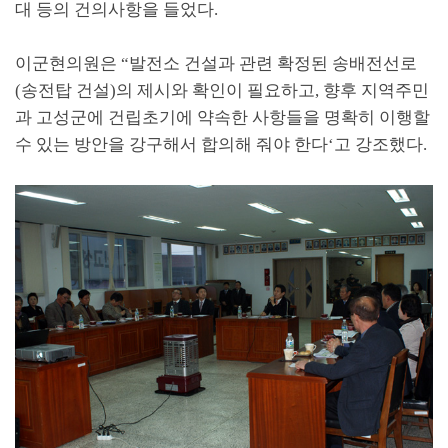
대 등의 건의사항을 들었다
.
이군현의원은
“
발전소 건설과 관련 확정된 송배전선로
(
송전탑 건설
)
의 제시와 확인이 필요하고
,
향후 지역주민
과 고성군에 건립초기에 약속한 사항들을 명확히 이행할
수 있는 방안을 강구해서 합의해 줘야 한다
‘
고 강조했다
.