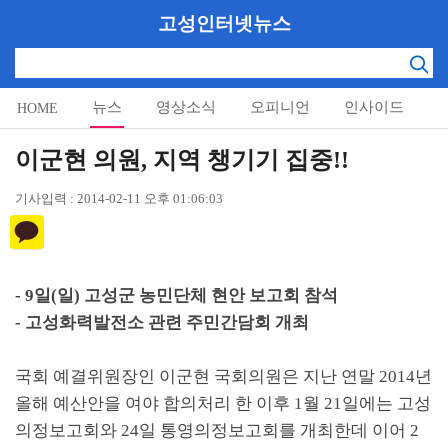
고성인터넷뉴스
뉴스
영상소식
오피니언
인사이드
HOME
알림마당
이군현 의원, 지역 챙기기 집중!!
기사입력 : 2014-02-11 오후 01:06:03
- 9
일
(
일
)
고성군 농민단체 현안 보고회 참석
-
고성화력발전소 관련 주민간담회 개최
국회 예결위원장인 이군현 국회의원은 지난 연말
2014
년
올해 예산안을 여야 합의처리 한 이후
1
월
21
일에는 고성
의정보고회와
24
일 통영의정보고회를 개최한데 이어
2