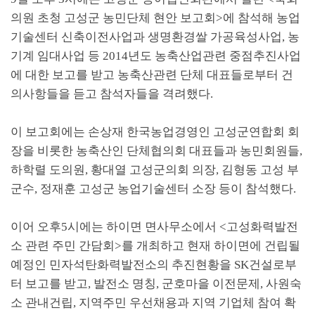
의원 초청 고성군 농민단체 현안 보고회
>
에 참석해 농업
기술센터 신축이전사업과 생명환경쌀 가공육성사업
,
농
기계 임대사업 등
2014
년도 농축산업관련 중점추진사업
에 대한 보고를 받고 농축산관련 단체 대표들로부터 건
의사항들을 듣고 참석자들을 격려했다
.
이 보고회에는 손상재 한국농업경영인 고성군연합회 회
장을 비롯한 농축산인 단체협의회 대표들과 농민회원들
,
하학렬 도의원
,
황대열 고성군의회 의장
,
김형동 고성 부
군수
,
정재훈 고성군 농업기술센터 소장 등이 참석했다
.
이어 오후
5
시에는 하이면 면사무소에서
<
고성화력발전
소 관련 주민 간담회
>
를 개최하고 현재 하이면에 건립될
예정인 민자석탄화력발전소의 추진현황을
SK
건설로부
터 보고를 받고
,
발전소 명칭
,
군호마을 이전문제
,
사원숙
소 관내건립
,
지역주민 우선채용과 지역 기업체 참여 확