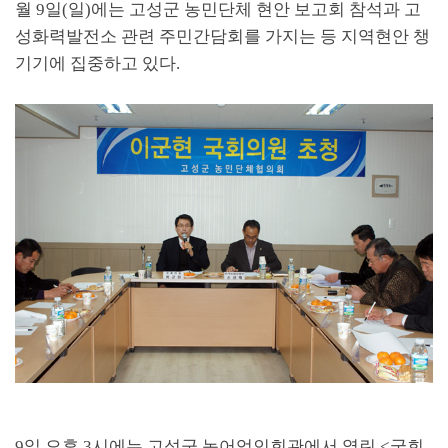
월
9
일
(
일
)
에는 고성군 농민단체 현안 보고회 참석과 고
성화력발전소 관련 주민간담회를 가지는 등 지역현안 챙
기기에 집중하고 있다
.
9
일 오후
3
시에는 고성군 농어업인회관에서 열린
<
국회