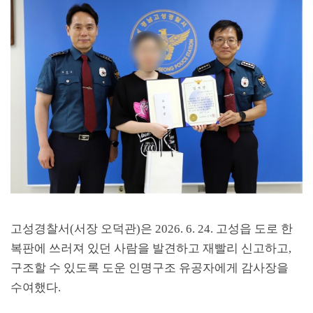
고성경찰서
(
서장 오덕관
)
은
2026. 6. 24.
고성읍 도로 한
복판에 쓰러져 있던 사람을 발견하고 재빨리 신고하고
,
구조할 수 있도록 도운 인명구조 유공자에게 감사장을
수여했다
.