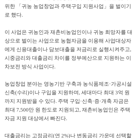
위한
「
귀농 농업창업과 주택구입 지원사업
」
을 벌이기
로 했다
.
이 사업은 귀농인과 재촌비농업인이나 귀농 희망자를 대
상으로 벌이는 사업으로 농협자금을 이용해 사업대상자
에게 신용대출이나 담보대출을 저금리로 실행시켜주고
,
시중금리와 대출금리 차이를 정부예산으로 지원하는 이
차보전 방식 사업이다
.
농업창업 분야는 영농기반 구축과 농식품제조
·
가공시설
신축
(
수리
)
이나 구입을 지원하며
,
세대마다 최대
3
억 원
까지 지원받을 수 있다
.
주택 구입
·
신축
·
증
·
개축 자금은
최대
7,500
만 원 한도로 지원되고
,
재촌비농업인은 주택
자금 지원 대상에서 빠진다
.
대출금리는 고정금리
(
연
2%)
나 변동금리 가운데 선택할