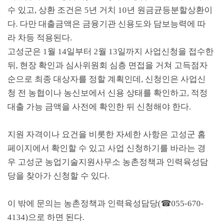
수 있고
,
상환 조건은
5
년 거치
10
년 원금균등분할상환이
다
.
다만 대출금액은 금융기관 신용도와 담보능력에 따
라 차등 적용된다
.
고성군은
1
월
14
일부터
2
월
13
일까지 사업신청을 접수한
뒤
,
현장 확인과 심사위원회 심층 면접을 거쳐 고득점자
순으로 최종 대상자를 정할 계획인데
,
신청인은 사업신
청 전 농협이나 농신보에서 신용 상태를 확인하고
,
적정
대출 가능 금액을 사전에 확인한 뒤 신청해야 한다
.
지원 자격이나 요건을 비롯한 자세한 사항은 고성군 홈
페이지에서 확인할 수 있고 사업 신청하기를 바라는 경
우 고성군 농업기술지원사무소 농촌정책과 인력육성담
당을 찾아가 신청할 수 있다
.
이 밖에 문의는 농촌정책과 인력육성담당
(
☎
055-670-
4134)
으로 하면 된다
.