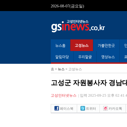
2026-08-07(금요일)
뉴스홈
고성뉴스
가볼만한곳
알림마당
우리말글
영상뉴스
홈
> 뉴스 >
고성뉴스
고성군 자원봉사자 경남대
고성인터넷뉴스
|
입력 2025-09-25 오후 02:41:
페이스북
트위터
카카오톡