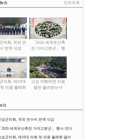
 뉴스
전체목록
군의회, 국외 연
「2026 세계유산축
비 전액 삭감
전 가야고분군」 행
사 연다
군의회, 제10대
고성 여행하면 비용
 첫 의원 월례회
절반 돌려받는다
열어
뉴스
고성군의회, 국외 연수비 전액 삭감
「2026 세계유산축전 가야고분군」 행사 연다
고성군의회, 제10대 의회 첫 의원 월례회 열어