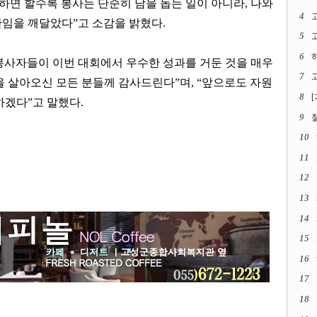
하면 할수록 봉사는 단순히 남을 돕는 일이 아니라
,
나와
4
판임을 깨달았다
”
고 소감을 밝혔다
.
5
고
6
사자들이 이번 대회에서 우수한 성과를 거둔 것을 매우
7
고
을 살아오신 모든 분들께 감사드린다
”
며
, “
앞으로도 자원
8
하겠다
”
고 말했다
.
9
10
11
12
13
14
15
16
17
18