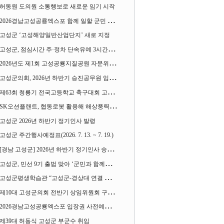
허동원 도의원 소통행보로 새로운 임기 시작
2026경남고성공룡엑스포 함께 일할 군민 모집
고성군 ‘고성해양일반산업단지’ 새로 지정
고성군, 점심시간 주·정차 단속유예 3시간으로 확대
2026년도 제1회 고성공룡지질공원 자문위원회 열어
고성군의회, 2026년 하반기 승진공무원 임용장 수여
제63회 청룡기 전국고등학교 축구대회 고성서 열린다
SK오션플랜트, 협동로봇 활용해 해상풍력 생산 혁신 속도 낸다
고성군 2026년 하반기 정기인사 발령
고성군 주간행사예정표(2026. 7. 13. ~ 7. 19.)
[경남 고성군] 2026년 하반기 정기인사 승진심사 결과
고성군, 민선 9기 출범 맞아 ‘군민과 함께하는 대전환 소통간담회’ 열어
고성군평생학습관 “고성군-경상대 연결 평생교육” 운영
제10대 고성군의회 전반기 상임위원회 구성 완료
2026경남고성공룡엑스포 입장권 사전예매 시작
제39대 허동식 고성군 부군수 취임