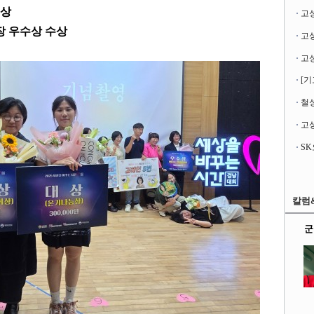
수상
고
 우수상 수상
[기
철성
고성
칼럼
군