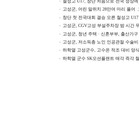
철성고 U17, 창단 처음으로 전국 정상에
고성군, 어린 말쥐치 28만여 마리 풀어
창단 첫 전국대회 결승 오른 철성고 U17
고성군, CGV고성 부설주차장 밤 시간 
고성군, 청년 주택 · 신혼부부, 출산가구
고성군, 저소득층 노인 인공관절 수술비
하학열 고성군수, 고수온 적조 대비 양
하학열 군수 SK오션플랜트 매각 즉각 