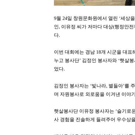
9
월
24
일 창원문화원에서 열린
‘
세상을
인
,
이유정 씨가 저마다 대상
(
행정안전
다
.
이번 대회에는 경남
18
개 시군을 대표
누고 봉사단
’
김정인 봉사자와
‘
햇살봉
었다
.
김정인 봉사자는
‘
빛나라
,
별들아
’
를 
며 자원봉사로 외로움을 이겨낸 이야기
햇살봉사단 이유정 봉사자는
‘
슬기로운
사 경험을 진솔하게 들려주어 우수상