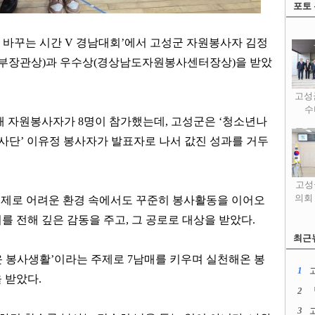
포토
 바꾸는 시간
V
경남대회
’
에서 고성군 자원봉사자 김정
부장관상
)
과 우수상
(
경상남도자원봉사센터장상
)
을 받았
고성
수
해 자원봉사자가
8
명이 참가했는데
,
고성군은
‘
청소년나
사단
’
이유정 봉사자가 발표자로 나서 값진 성과를 거두
고성
의회
주제로 어려운 환경 속에서도 꾸준히 봉사활동을 이어오
를 전해 깊은 감동을 주고
,
그 공로로 대상을 받았다
.
최근
 봉사생활
’
이라는 주제로
7
남매를 키우며 실천해온 봉
1
을 받았다
.
2
3