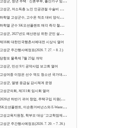
고성군, 청년 주택 · 신혼부부, 출산가구 임차보증금 대출이자 지원사업 시행
고성군, 저소득층 노인 인공관절 수술비 지원사업 계속 추진
하학열 고성군수, 고수온 적조 대비 양식장 현장점검
하학열 군수 SK오션플랜트 매각 즉각 철회 촉구 기자회견 열어
고성군, 2027년도 예산편성 위한 군민 설문조사 실시
제16회 대한민국행촌서예대전 시상식 열어
고성군 주간행사예정표(2026. 7. 27. ~ 8. 2.)
당항포 물축제 7월 25일 개막
고성군, 민선 9기 공약사업 보고회 열어
고성여중 이정은 선수 역도 청소년 국가대표에 뽑혀
고성군, 열병 응급실 감시체계 운영
고성군의회, 제311회 임시회 열어
2026년 하반기 귀어 창업, 주택구입 지원(융자) 사업대상자 모집
SK오션플랜트, 이순환거버넌스와 E-Waste Zero 업무협약
고성교육지원청, 학부모 대상 ‘고교학점제와 대입제도 설명회’ 열어
고성군 주간행사예정표(2026. 7. 20. ~ 7. 26.)