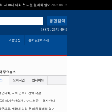
:
, 제10대 의회 첫 의원 월례회 열어
2026-08-06
ISSN : 2671-4949
고성맛집
문화&영화소개
각 주요뉴스
스
오피니언
인사이드
성군의회, 국외 연수비 전액 삭감
2026 세계유산축전 가야고분군」 행사 연다
군의회, 제10대 의회 첫 의원 월례회 열어