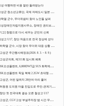
고성 여행하면 비용 절반 돌려받는다
성군 청소년교류단, 국제 자매도시 일본 가사오카시 찾아
하학열 군수, 무더위쉼터 찾아 노인들 살펴
성장애인자립지원사무소, 장애인 권리보장 촉구 1인 시위 벌여
[기고] 청렴으로 다시 세우는 군민의 신뢰
철성고 U17, 창단 처음으로 전국 정상에 섰다
하학열 군수, 시장 찾아 무더위 대응 상황 살펴
고성군 주간행사예정표(2026. 8. 3. ~ 8. 9.)
고성군의회, 제311회 임시회 폐회
SK오션플랜트, 6,800DWT급 SUS 화학제품운반선 2척 수주
SK오션플랜트 독일 북해 2.2GW 초대형 해상변전소 하부구조물 수주
고성군, 어린 말쥐치 28만여 마리 풀어
허동원 도의원 마을 진입도로 주민-관계기관과 함께 간담회 열어
창단 첫 전국대회 결승 오른 철성고 U17
고성군, CGV고성 부설주차장 밤 시간 무료 개방한다