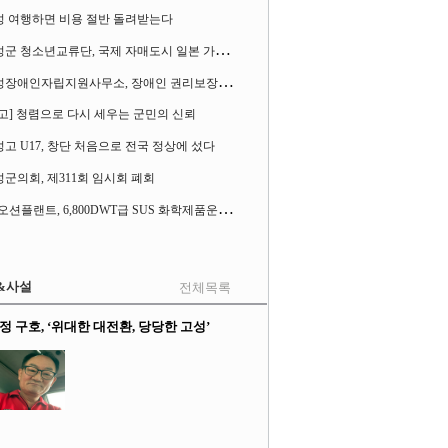
성 여행하면 비용 절반 돌려받는다
고
성군 청소년교류단, 국제 자매도시 일본 가사오카시 찾아
고
성장애인자립지원사무소, 장애인 권리보장 촉구 1인 시위 벌여
고] 청렴으로 다시 세우는 군민의 신뢰
고 U17, 창단 처음으로 전국 정상에 섰다
군의회, 제311회 임시회 폐회
S
K오션플랜트, 6,800DWT급 SUS 화학제품운반선 2척 수주
&사설
전체목록
정 구호, ‘위대한 대전환, 당당한 고성’