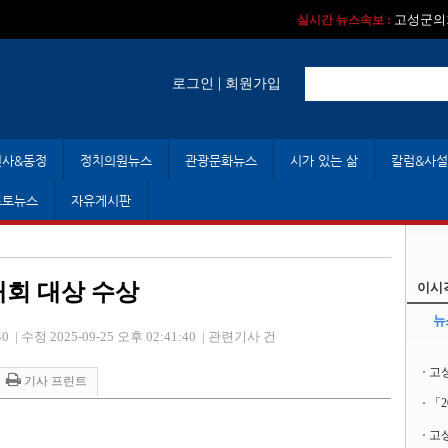
실시간 뉴스속보 :
실시간 뉴스속보 
고성군의회
실시간 뉴스속보 :
|
로그인
회원가입
인사&동정
정치의원뉴스
관광문화뉴스
시가 있는 삶
칼럼&사설
포토뉴스
자유게시판
회 대상 수상
이시
뉴
40
|
수정 2025-09-25 오후 02:41:40
|
관련기사 건
고
기사 프린트
「
고성