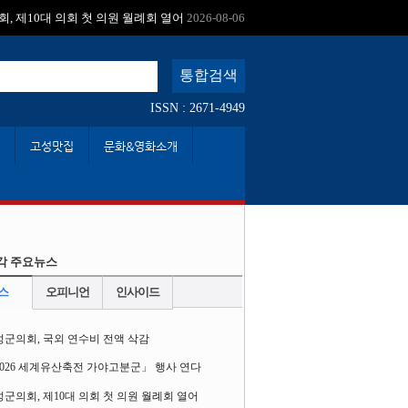
:
, 제10대 의회 첫 의원 월례회 열어
2026-08-06
ISSN : 2671-4949
고성맛집
문화&영화소개
각 주요뉴스
스
오피니언
인사이드
성군의회, 국외 연수비 전액 삭감
2026 세계유산축전 가야고분군」 행사 연다
군의회, 제10대 의회 첫 의원 월례회 열어