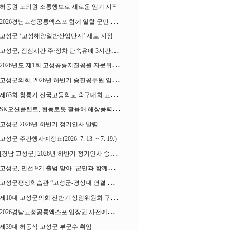
허동원 도의원 소통행보로 새로운 임기 시작
2026경남고성공룡엑스포 함께 일할 군민 모집
고성군 ‘고성해양일반산업단지’ 새로 지정
고성군, 점심시간 주·정차 단속유예 3시간으로 확대
2026년도 제1회 고성공룡지질공원 자문위원회 열어
고성군의회, 2026년 하반기 승진공무원 임용장 수여
제63회 청룡기 전국고등학교 축구대회 고성서 열린다
SK오션플랜트, 협동로봇 활용해 해상풍력 생산 혁신 속도 낸다
고성군 2026년 하반기 정기인사 발령
고성군 주간행사예정표(2026. 7. 13. ~ 7. 19.)
[경남 고성군] 2026년 하반기 정기인사 승진심사 결과
고성군, 민선 9기 출범 맞아 ‘군민과 함께하는 대전환 소통간담회’ 열어
고성군평생학습관 “고성군-경상대 연결 평생교육” 운영
제10대 고성군의회 전반기 상임위원회 구성 완료
2026경남고성공룡엑스포 입장권 사전예매 시작
제39대 허동식 고성군 부군수 취임