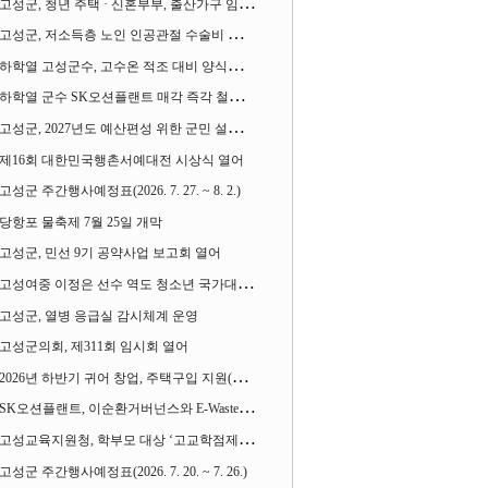
고성군, 청년 주택 · 신혼부부, 출산가구 임차보증금 대출이자 지원사업 시행
고성군, 저소득층 노인 인공관절 수술비 지원사업 계속 추진
하학열 고성군수, 고수온 적조 대비 양식장 현장점검
하학열 군수 SK오션플랜트 매각 즉각 철회 촉구 기자회견 열어
고성군, 2027년도 예산편성 위한 군민 설문조사 실시
제16회 대한민국행촌서예대전 시상식 열어
고성군 주간행사예정표(2026. 7. 27. ~ 8. 2.)
당항포 물축제 7월 25일 개막
고성군, 민선 9기 공약사업 보고회 열어
고성여중 이정은 선수 역도 청소년 국가대표에 뽑혀
고성군, 열병 응급실 감시체계 운영
고성군의회, 제311회 임시회 열어
2026년 하반기 귀어 창업, 주택구입 지원(융자) 사업대상자 모집
SK오션플랜트, 이순환거버넌스와 E-Waste Zero 업무협약
고성교육지원청, 학부모 대상 ‘고교학점제와 대입제도 설명회’ 열어
고성군 주간행사예정표(2026. 7. 20. ~ 7. 26.)