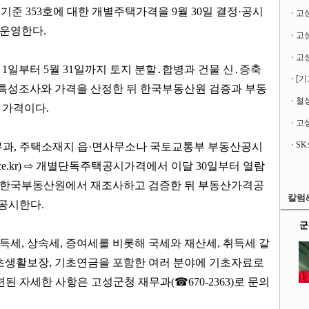
 기준
353
호에 대한 개별주택가격을
9
월
30
일 결정
·
공시
고
 운영한다
.
월
1
일부터
5
월
31
일까지 토지 분할
․
합병과 건물 신
․
증축
[기
 특성조사와 가격을 산정한 뒤 한국부동산원 검증과 부동
철성
 가격이다
.
고성
무과
,
주택소재지 읍
·
면사무소나 국토교통부 부동산공시
ce.kr)
⇨
개별단독주택공시가격에서 이달
30
일부터 열람
 한국부동산원에서 재조사하고 검증한 뒤 부동산가격공
칼럼
공시한다
.
군
득세
,
상속세
,
증여세를 비롯해 국세와 재산세
,
취득세 같
초생활보장
,
기초연금을 포함한 여러 분야에 기초자료로
련된 자세한 사항은 고성군청 재무과
(
☎
670-2363)
로 문의