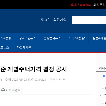
실시간 뉴스속보 :
실시간 뉴스속보 
고성군의회
실시간 뉴스속보 :
|
로그인
회원가입
인사&동정
정치의원뉴스
관광문화뉴스
시가 있는 삶
칼럼&사설
포토뉴스
자유게시판
일 기준 개별주택가격 결정 공시
이시
뉴
26
|
수정 2025-09-23 오후 03:30:26
|
관련기사 건
고
기사 프린트
「
고성