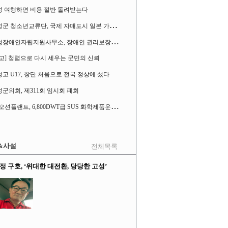
성 여행하면 비용 절반 돌려받는다
고
성군 청소년교류단, 국제 자매도시 일본 가사오카시 찾아
고
성장애인자립지원사무소, 장애인 권리보장 촉구 1인 시위 벌여
고] 청렴으로 다시 세우는 군민의 신뢰
고 U17, 창단 처음으로 전국 정상에 섰다
군의회, 제311회 임시회 폐회
S
K오션플랜트, 6,800DWT급 SUS 화학제품운반선 2척 수주
&사설
전체목록
정 구호, ‘위대한 대전환, 당당한 고성’