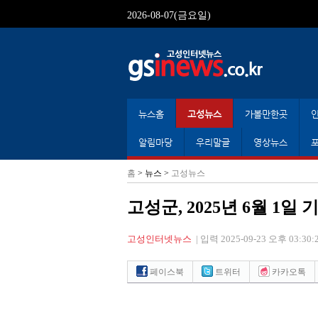
2026-08-07(금요일)
뉴스홈
고성뉴스
가볼만한곳
알림마당
우리말글
영상뉴스
홈
> 뉴스 >
고성뉴스
고성군, 2025년 6월 1
고성인터넷뉴스
|
입력 2025-09-23 오후 03:30:
페이스북
트위터
카카오톡