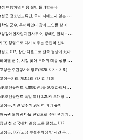
고성 여행하면 비용 절반 돌려받는다
성군 청소년교류단, 국제 자매도시 일본 가사오카시 찾아
하학열 군수, 무더위쉼터 찾아 노인들 살펴
성장애인자립지원사무소, 장애인 권리보장 촉구 1인 시위 벌여
[기고] 청렴으로 다시 세우는 군민의 신뢰
철성고 U17, 창단 처음으로 전국 정상에 섰다
하학열 군수, 시장 찾아 무더위 대응 상황 살펴
고성군 주간행사예정표(2026. 8. 3. ~ 8. 9.)
고성군의회, 제311회 임시회 폐회
SK오션플랜트, 6,800DWT급 SUS 화학제품운반선 2척 수주
SK오션플랜트 독일 북해 2.2GW 초대형 해상변전소 하부구조물 수주
고성군, 어린 말쥐치 28만여 마리 풀어
허동원 도의원 마을 진입도로 주민-관계기관과 함께 간담회 열어
창단 첫 전국대회 결승 오른 철성고 U17
고성군, CGV고성 부설주차장 밤 시간 무료 개방한다