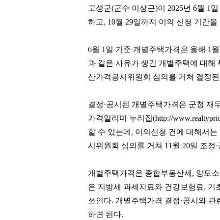
고성군
(
군수 이상근
)
이
2025
년
6
월
1
일
하고
, 10
월
29
일까지 이의 신청 기간을
6
월
1
일 기준 개별주택가격은 올해
1
과 같은 사유가 생긴 개별주택에 대해
산가격공시위원회 심의를 거쳐 결정된
결정
·
공시된 개별주택가격은 군청 재
가격알리미 누리집
(http://www.realtypri
할 수 있는데
,
이의신청 건에 대해서는
시위원회 심의를 거쳐
11
월
20
일 조정
·
개별주택가격은 종합부동산세
,
양도소
은 지방세 과세자료와 건강보험료
,
기
쓰인다
.
개별주택가격 결정
·
공시와 관
하면 된다
.