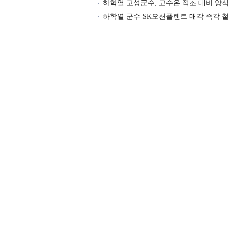
하학열 고성군수, 고수온 적조 대비 양
하학열 군수 SK오션플랜트 매각 즉각 