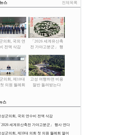
 뉴스
전체목록
군의회, 국외 연
「2026 세계유산축
비 전액 삭감
전 가야고분군」 행
사 연다
군의회, 제10대
고성 여행하면 비용
 첫 의원 월례회
절반 돌려받는다
열어
뉴스
고성군의회, 국외 연수비 전액 삭감
「2026 세계유산축전 가야고분군」 행사 연다
고성군의회, 제10대 의회 첫 의원 월례회 열어