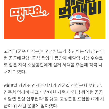
고성군
(
군수 이상근
)
이 경상남도가 추진하는
‘
경남 광역
형 공공배달앱
’
공식 운영에 동참해 배달앱 가맹 수수료
로 힘든 지역 소상공인에게 실제 혜택을 주는데 적극 나
서기로 했다
.
9
월
8
일 김명주 경제부지사와 양군길 신한은행 부행장
,
김주형 먹깨비 대표가 참여한 가운데
‘
경남 광역형 공공
배달앱 운영 업무협약
’
을 맺고
,
고성군을 포함한
17
개 시
군이 위 사업 운영에 참여했다
.